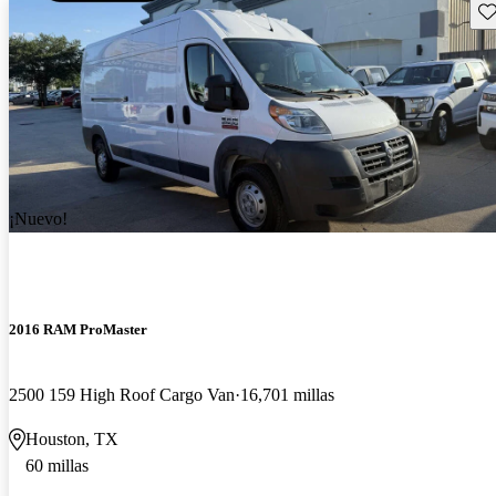
Gu
¡Nuevo!
2016 RAM ProMaster
2500 159 High Roof Cargo Van
16,701 millas
Houston, TX
60 millas