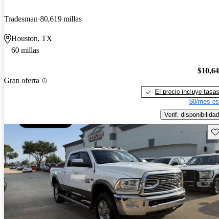
Tradesman
80,619 millas
Houston, TX
60 millas
$10,6
Gran oferta
El precio incluye tasa
$0/mes es
Verif. disponibilidad
Gu