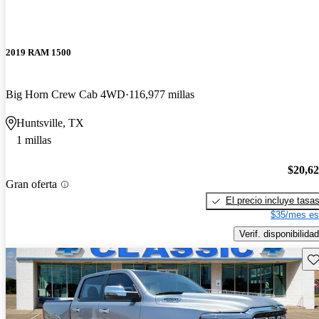
2019 RAM 1500
Big Horn Crew Cab 4WD
116,977 millas
Huntsville, TX
1 millas
$20,6
Gran oferta
El precio incluye tasa
$35/mes es
Verif. disponibilidad
Gu