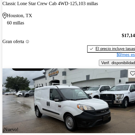
Classic Lone Star Crew Cab 4WD
125,103 millas
Houston, TX
60 millas
$17,1
Gran oferta
El precio incluye tasa
$0/mes es
Verif. disponibilidad
Gu
¡Nuevo!