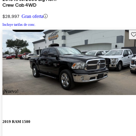
Crew Cab 4WD
$28,997
Gran oferta
Incluye tarifas de conc.
Gu
¡Nuevo!
2019 RAM 1500