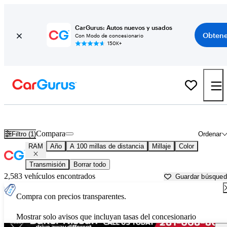
CarGurus: Autos nuevos y usados
Obtene
Con Modo de concesionario
150K+
Autos RAM usados en venta cerca de
Huntsville, TX
Compara
Filtro (1)
Ordenar
RAM
Año
A 100 millas de distancia
Millaje
Color
Transmisión
Borrar todo
2,583 vehículos encontrados
Guardar búsque
Compra con precios transparentes.
Mostrar solo avisos que incluyan tasas del concesionario