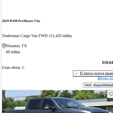
2020 RAM ProMaster City
Tradesman Cargo Van FWD
111,420 millas
Houston, TX
60 millas
$10,6
Gran oferta
El precio incluye tasa
$0/mes es
Verif. disponibilidad
Gu