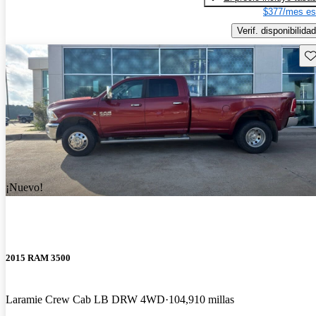
$377/mes es
Verif. disponibilidad
Gu
¡Nuevo!
2015 RAM 3500
Laramie Crew Cab LB DRW 4WD
104,910 millas