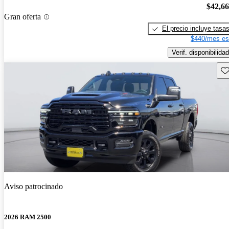
$42,6
Gran oferta
El precio incluye tasa
$440/mes es
Verif. disponibilidad
Gu
Aviso patrocinado
2026 RAM 2500