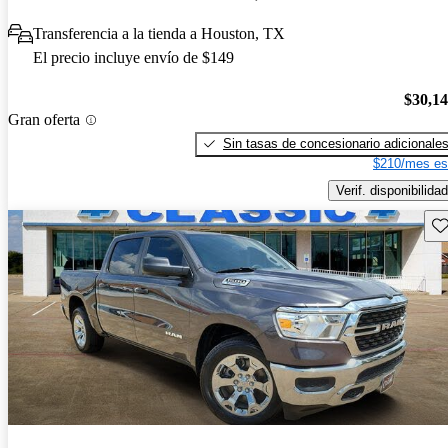
Transferencia a la tienda a Houston, TX
El precio incluye envío de $149
$30,1
Gran oferta
Sin tasas de concesionario adicionale
$210/mes es
Verif. disponibilidad
Gu