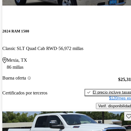
2024 RAM 1500
Classic SLT Quad Cab RWD
56,972 millas
Mexia, TX
86 millas
Buena oferta
$25,3
El precio incluye tasa
Certificados por terceros
$120/mes es
Verif. disponibilidad
Gu