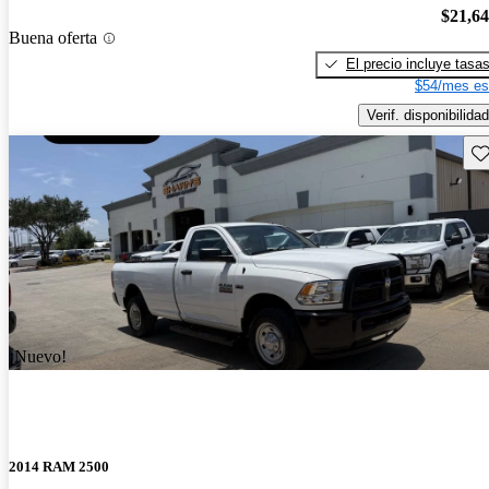
$21,6
Buena oferta
El precio incluye tasa
$54/mes es
Verif. disponibilidad
Gu
¡Nuevo!
2014 RAM 2500