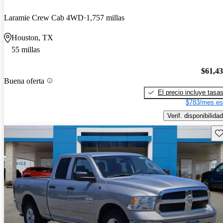
Laramie Crew Cab 4WD
1,757 millas
Houston, TX
55 millas
$61,4
Buena oferta
El precio incluye tasa
$783/mes es
Verif. disponibilidad
Gu