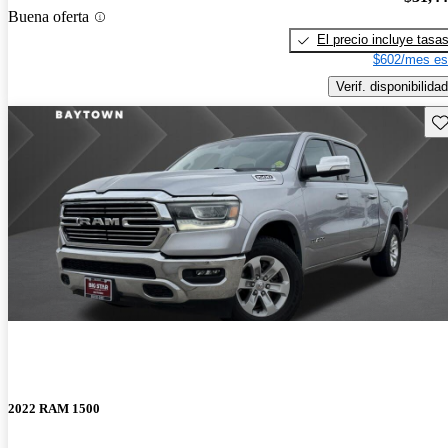
Buena oferta
El precio incluye tasa
$602/mes es
Verif. disponibilidad
Gu
2022 RAM 1500