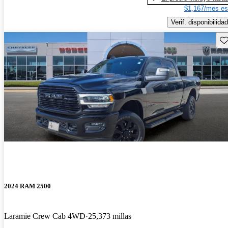
$1,167/mes es
Verif. disponibilidad
Gu
2024 RAM 2500
Laramie Crew Cab 4WD
25,373 millas