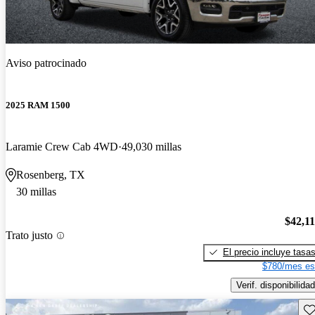
Aviso patrocinado
2025 RAM 1500
Laramie Crew Cab 4WD
49,030 millas
Rosenberg, TX
30 millas
$42,1
Trato justo
El precio incluye tasa
$780/mes es
Verif. disponibilidad
Gu