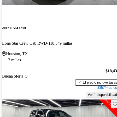
2016 RAM 1500
Lone Star Crew Cab RWD
118,549 millas
Houston, TX
17 millas
$18,4
Buena oferta
El precio incluye tasa
$357/mes es
Verif. disponibilidad
Gu