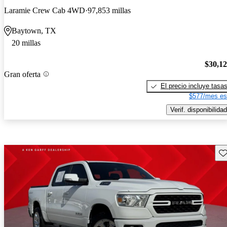
Laramie Crew Cab 4WD
97,853 millas
Baytown, TX
20 millas
$30,1
Gran oferta
El precio incluye tasa
$577/mes es
Verif. disponibilidad
Gu