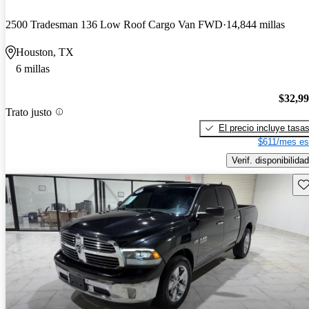
2500 Tradesman 136 Low Roof Cargo Van FWD
14,844 millas
Houston, TX
6 millas
$32,9
Trato justo
El precio incluye tasa
$611/mes es
Verif. disponibilidad
Gu