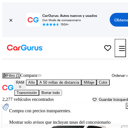
CarGurus: Autos nuevos y usados
Obtene
Con Modo de concesionario
150K+
Autos RAM usados en venta cerca de
Houston, TX
Compara
Filtro (1)
Ordenar
RAM
Año
A 50 millas de distancia
Millaje
Color
Transmisión
Borrar todo
2,277 vehículos encontrados
Guardar búsque
Compra con precios transparentes.
Mostrar solo avisos que incluyan tasas del concesionario