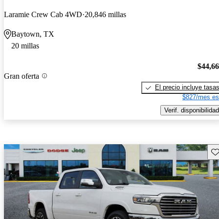
Laramie Crew Cab 4WD
20,846 millas
Baytown, TX
20 millas
$44,6
Gran oferta
El precio incluye tasa
$827/mes es
Verif. disponibilidad
Gu