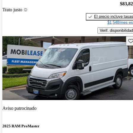
$83,8
Trato justo
El precio incluye tasa
$1,548/mes es
Verif. disponibilidad
Gu
Aviso patrocinado
2025 RAM ProMaster