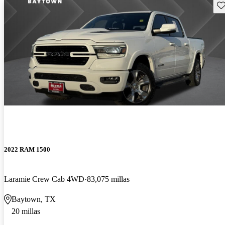
Gu
2022 RAM 1500
Laramie Crew Cab 4WD
83,075 millas
Baytown, TX
20 millas