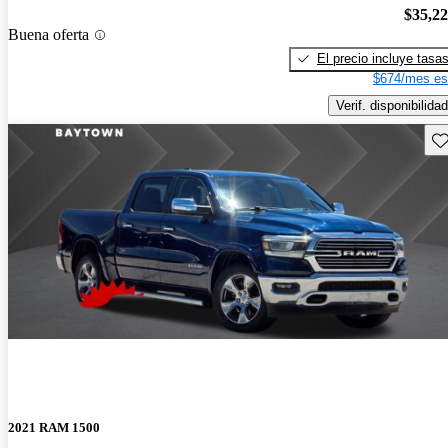
$35,2
Buena oferta
El precio incluye tasa
$674/mes es
Verif. disponibilidad
Gu
2021 RAM 1500