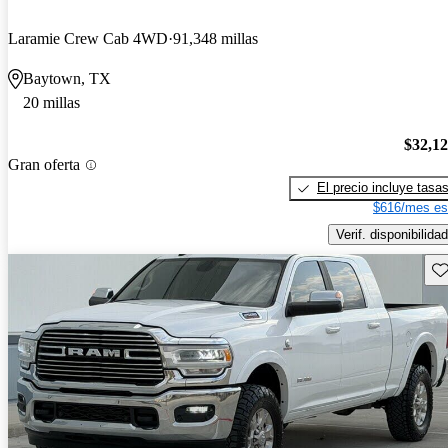
Laramie Crew Cab 4WD
91,348 millas
Baytown, TX
20 millas
$32,1
Gran oferta
El precio incluye tasa
$616/mes es
Verif. disponibilidad
Gu