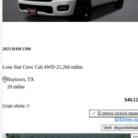
2025 RAM 1500
Lone Star Crew Cab 4WD
21,266 millas
Baytown, TX
20 millas
$40,1
Gran oferta
El precio incluye tasa
$743/mes es
Verif. disponibilidad
Gu