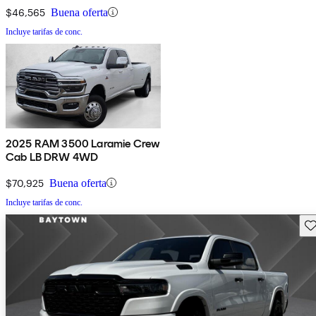
$46,565
Buena oferta
Incluye tarifas de conc.
2025 RAM 3500 Laramie Crew
Cab LB DRW 4WD
$70,925
Buena oferta
Incluye tarifas de conc.
Gu