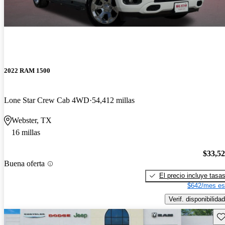
2022 RAM 1500
Lone Star Crew Cab 4WD
54,412 millas
Webster, TX
16 millas
$33,5
Buena oferta
El precio incluye tasa
$642/mes es
Verif. disponibilidad
Gu