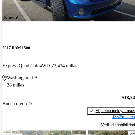
¡Nuevo!
2017 RAM 1500
Express Quad Cab 4WD
73,434 millas
Washington, PA
38 millas
$18,2
Buena oferta
El precio incluye tasa
$352/mes es
Verif. disponibilidad
Gu