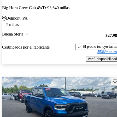
Big Horn Crew Cab 4WD
93,640 millas
Delmont, PA
7 millas
Buena oferta
$27,9
El precio incluye tasa
Certificados por el fabricante
$536/mes es
Verif. disponibilidad
Gu