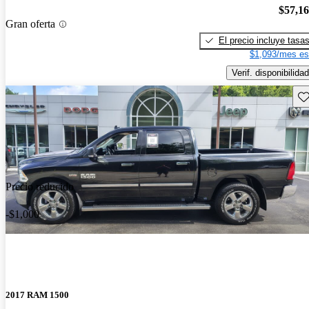
$57,1
Gran oferta
El precio incluye tasa
$1,093/mes es
Verif. disponibilidad
Gu
Precio reducido
-$1,000
2017 RAM 1500