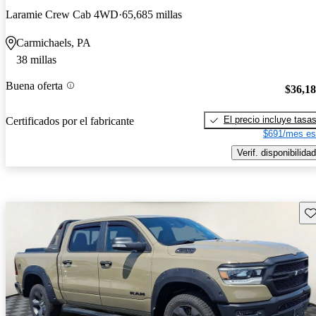
Laramie Crew Cab 4WD
65,685 millas
Carmichaels, PA
38 millas
Buena oferta
$36,1
El precio incluye tasa
Certificados por el fabricante
$691/mes es
Verif. disponibilidad
Gu