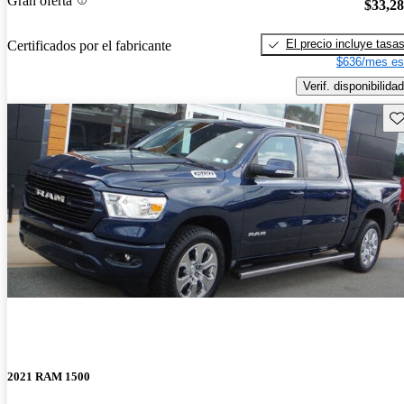
Gran oferta
$33,2
El precio incluye tasa
Certificados por el fabricante
$636/mes es
Verif. disponibilidad
Gu
2021 RAM 1500