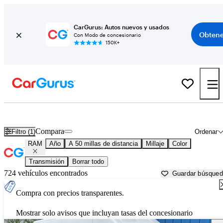
CarGurus: Autos nuevos y usados
Obtene
Con Modo de concesionario
150K+
Autos RAM usados en venta cerca de
Greensburg, PA
Compara
Filtro (1)
Ordenar
RAM
Año
A 50 millas de distancia
Millaje
Color
Transmisión
Borrar todo
724 vehículos encontrados
Guardar búsque
Compra con precios transparentes.
Mostrar solo avisos que incluyan tasas del concesionario