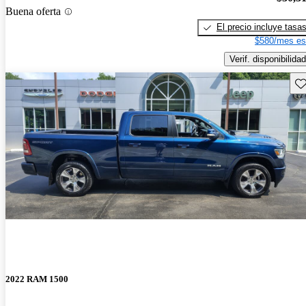
Buena oferta
El precio incluye tasa
$580/mes es
Verif. disponibilidad
Gu
2022 RAM 1500