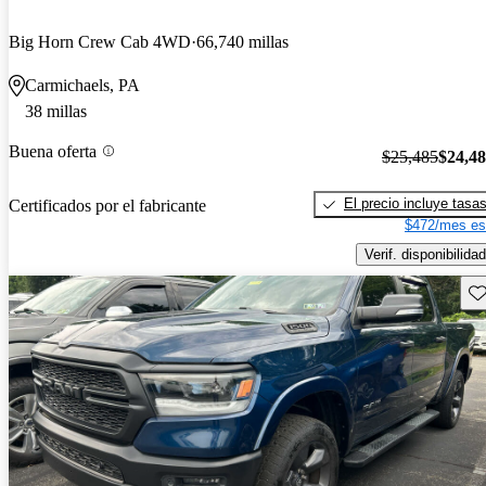
Big Horn Crew Cab 4WD
66,740 millas
Carmichaels, PA
38 millas
Buena oferta
$25,485
$24,4
El precio incluye tasa
Certificados por el fabricante
$472/mes es
Verif. disponibilidad
Gu