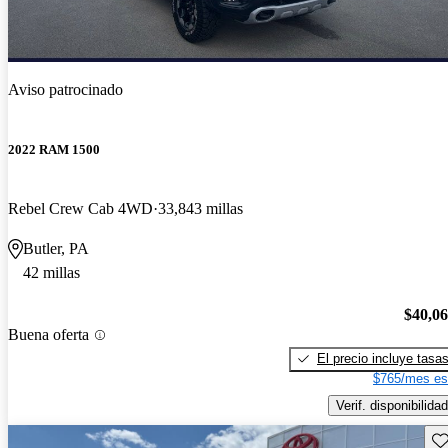
Aviso patrocinado
2022 RAM 1500
Rebel Crew Cab 4WD
33,843 millas
Butler, PA
42 millas
$40,0
Buena oferta
El precio incluye tasa
$765/mes es
Verif. disponibilidad
Gu