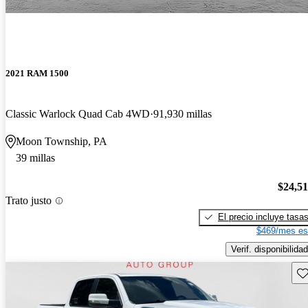
2021 RAM 1500
Classic Warlock Quad Cab 4WD
91,930 millas
Moon Township, PA
39 millas
$24,5
Trato justo
El precio incluye tasa
$469/mes es
Verif. disponibilidad
Gu