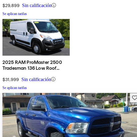
$29,899
Sin calificación
Se aplican tarifas
2025 RAM ProMaster 2500
Tradesman 136 Low Roof
Cargo Van FWD
$31,999
Sin calificación
Se aplican tarifas
Gu