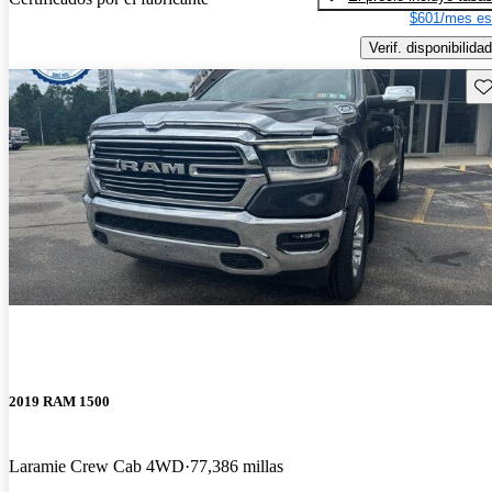
$601/mes es
Verif. disponibilidad
Gu
2019 RAM 1500
Laramie Crew Cab 4WD
77,386 millas