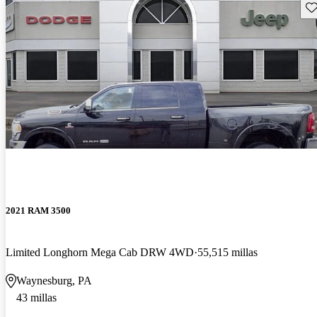
Gu
2021 RAM 3500
Limited Longhorn Mega Cab DRW 4WD
55,515 millas
Waynesburg, PA
43 millas