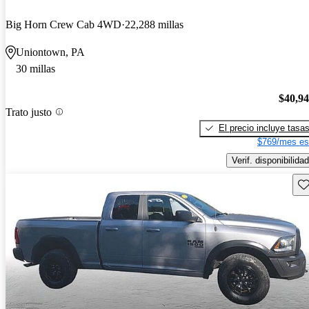
Big Horn Crew Cab 4WD
22,288 millas
Uniontown, PA
30 millas
$40,9
Trato justo
El precio incluye tasa
$769/mes es
Verif. disponibilidad
Gu