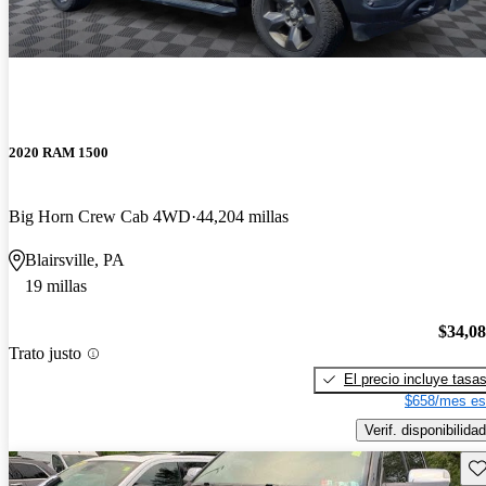
2020 RAM 1500
Big Horn Crew Cab 4WD
44,204 millas
Blairsville, PA
19 millas
$34,0
Trato justo
El precio incluye tasa
$658/mes es
Verif. disponibilidad
Gu