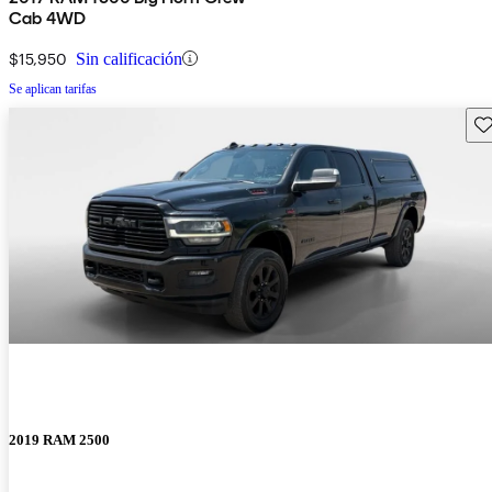
Cab 4WD
$15,950
Sin calificación
Se aplican tarifas
Gu
2019 RAM 2500