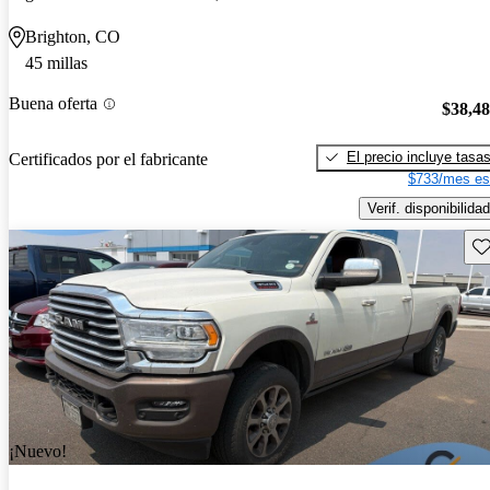
Brighton, CO
45 millas
Buena oferta
$38,4
El precio incluye tasa
Certificados por el fabricante
$733/mes es
Verif. disponibilidad
Gu
¡Nuevo!