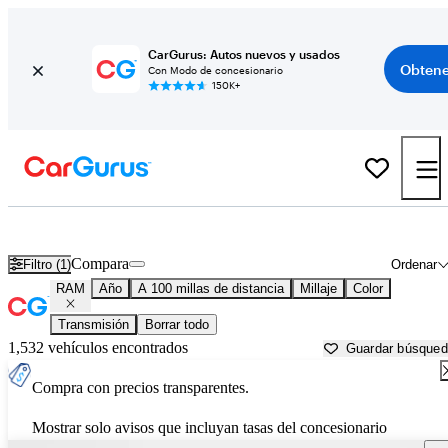
CarGurus: Autos nuevos y usados
Obtene
Con Modo de concesionario
150K+
Autos RAM usados en venta cerca de
Fort Collins, CO
Compara
Filtro (1)
Ordenar
RAM
Año
A 100 millas de distancia
Millaje
Color
Transmisión
Borrar todo
1,532 vehículos encontrados
Guardar búsque
Compra con precios transparentes.
Mostrar solo avisos que incluyan tasas del concesionario