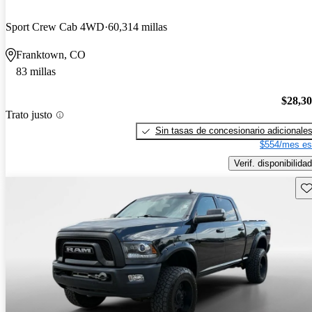
Sport Crew Cab 4WD
60,314 millas
Franktown, CO
83 millas
$28,3
Trato justo
Sin tasas de concesionario adicionale
$554/mes es
Verif. disponibilidad
Gu