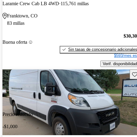
Laramie Crew Cab LB 4WD
115,761 millas
Franktown, CO
83 millas
$30,3
Buena oferta
Sin tasas de concesionario adicionale
$593/mes es
Verif. disponibilidad
Gu
Precio reducido
-$1,000