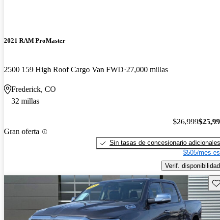
2021 RAM ProMaster
2500 159 High Roof Cargo Van FWD
27,000 millas
Frederick, CO
32 millas
$26,999
$25,9
Gran oferta
Sin tasas de concesionario adicionale
$505/mes es
Verif. disponibilidad
Gu