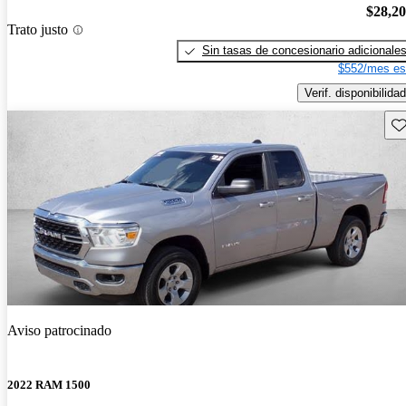
$28,2
Trato justo
Sin tasas de concesionario adicionale
$552/mes es
Verif. disponibilidad
Gu
Aviso patrocinado
2022 RAM 1500