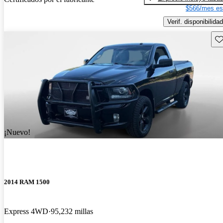
$566/mes es
Verif. disponibilidad
Gu
¡Nuevo!
2014 RAM 1500
Express 4WD
95,232 millas