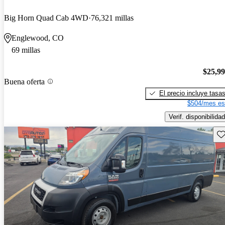
Big Horn Quad Cab 4WD
76,321 millas
Englewood, CO
69 millas
$25,9
Buena oferta
El precio incluye tasa
$504/mes es
Verif. disponibilidad
Gu