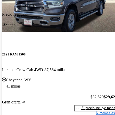
Precio reducido
-$3,000
2021 RAM 1500
Laramie Crew Cab 4WD
87,564 millas
Cheyenne, WY
41 millas
$32,629
$29,6
Gran oferta
El precio incluye tasa
$575/mes es