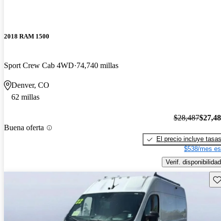
2018 RAM 1500
Sport Crew Cab 4WD
74,740 millas
Denver, CO
62 millas
$28,487
$27,4
Buena oferta
El precio incluye tasa
$538/mes es
Verif. disponibilidad
Gu