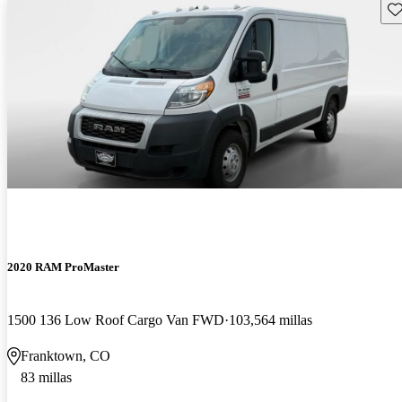
Gu
2020 RAM ProMaster
1500 136 Low Roof Cargo Van FWD
103,564 millas
Franktown, CO
83 millas