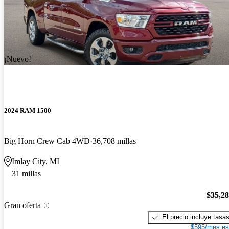
¡Nuevo!
2024 RAM 1500
Big Horn Crew Cab 4WD
36,708 millas
Imlay City, MI
31 millas
$35,2
Gran oferta
El precio incluye tasa
$595/mes es