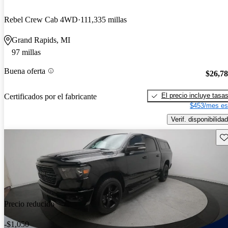
Rebel Crew Cab 4WD
111,335 millas
Grand Rapids, MI
97 millas
Buena oferta
$26,7
El precio incluye tasa
Certificados por el fabricante
$453/mes es
Verif. disponibilidad
Gu
Precio reducido
-$1,050