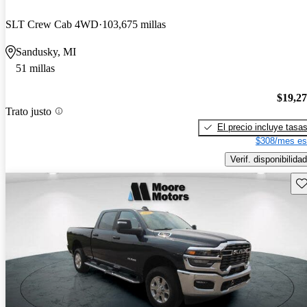
SLT Crew Cab 4WD
103,675 millas
Sandusky, MI
51 millas
$19,2
Trato justo
El precio incluye tasa
$308/mes es
Verif. disponibilidad
Gu