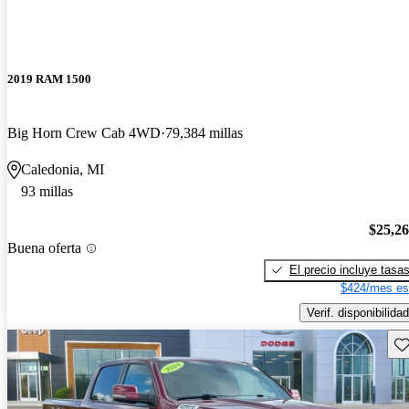
2019 RAM 1500
Big Horn Crew Cab 4WD
79,384 millas
Caledonia, MI
93 millas
$25,2
Buena oferta
El precio incluye tasa
$424/mes es
Verif. disponibilidad
Gu