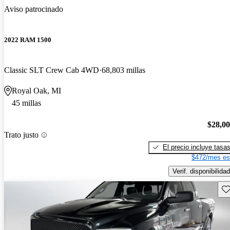
Aviso patrocinado
2022 RAM 1500
Classic SLT Crew Cab 4WD
68,803 millas
Royal Oak, MI
45 millas
$28,0
Trato justo
El precio incluye tasa
$472/mes es
Verif. disponibilidad
Gu