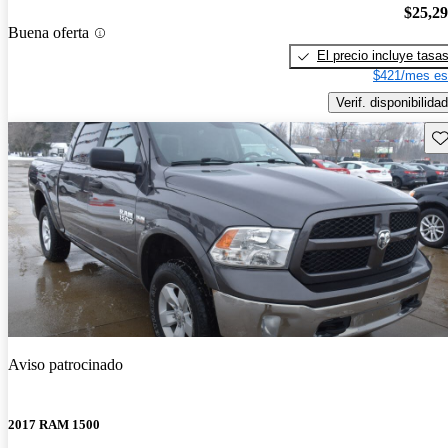
$25,2
Buena oferta
El precio incluye tasa
$421/mes es
Verif. disponibilidad
Gu
Aviso patrocinado
2017 RAM 1500