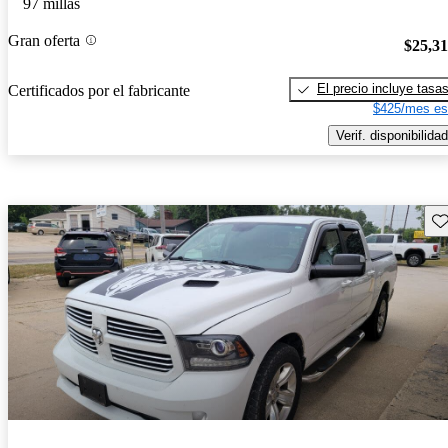
97 millas
Gran oferta
$25,3
El precio incluye tasa
Certificados por el fabricante
$425/mes es
Verif. disponibilidad
Gu