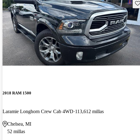
Gu
2018 RAM 1500
Laramie Longhorn Crew Cab 4WD
113,612 millas
Chelsea, MI
52 millas