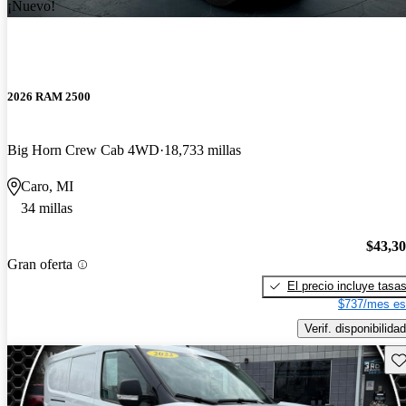
¡Nuevo!
2026 RAM 2500
Big Horn Crew Cab 4WD
18,733 millas
Caro, MI
34 millas
$43,3
Gran oferta
El precio incluye tasa
$737/mes es
Verif. disponibilidad
Gu