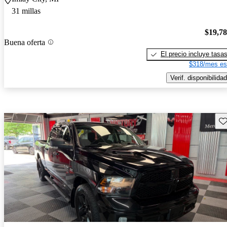
31 millas
$19,7
Buena oferta
El precio incluye tasa
$318/mes es
Verif. disponibilidad
Gu