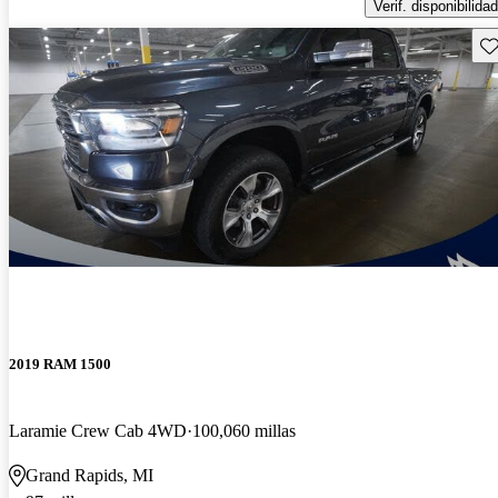
Verif. disponibilidad
Gu
2019 RAM 1500
Laramie Crew Cab 4WD
100,060 millas
Grand Rapids, MI