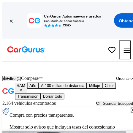
CarGurus: Autos nuevos y usados
Obtene
Con Modo de concesionario
150K+
Autos RAM usados en venta cerca de
Flint, MI
Compara
Filtro (1)
Ordenar
RAM
Año
A 100 millas de distancia
Millaje
Color
Transmisión
Borrar todo
2,164 vehículos encontrados
Guardar búsque
Compra con precios transparentes.
Mostrar solo avisos que incluyan tasas del concesionario