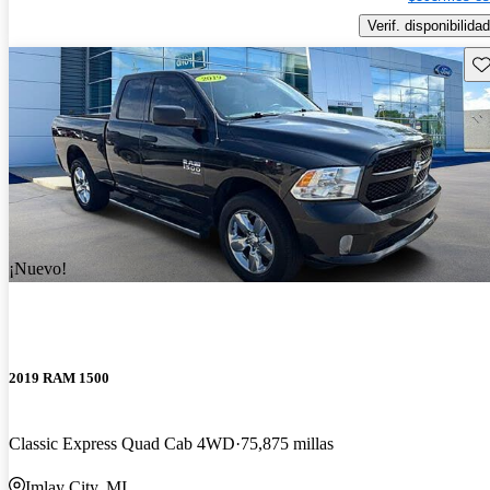
Verif. disponibilidad
Gu
¡Nuevo!
2019 RAM 1500
Classic Express Quad Cab 4WD
75,875 millas
Imlay City, MI