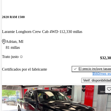
2020 RAM 1500
Laramie Longhorn Crew Cab 4WD
112,330 millas
Adrian, MI
81 millas
Trato justo
$32,3
El precio incluye tasa
Certificados por el fabricante
$560/mes es
Verif. disponibilidad
Gu