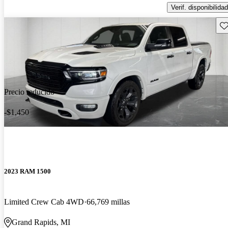
Verif. disponibilidad
Gu
Precio reducido
-$1,450
2023 RAM 1500
Limited Crew Cab 4WD
66,769 millas
Grand Rapids, MI