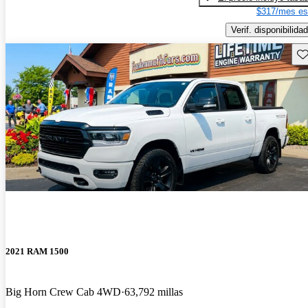
$317/mes es
Verif. disponibilidad
Gu
2021 RAM 1500
Big Horn Crew Cab 4WD
63,792 millas