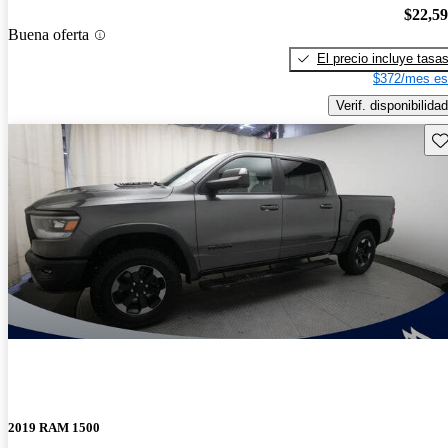
$22,5
Buena oferta
El precio incluye tasa
$372/mes es
Verif. disponibilidad
Gu
2019 RAM 1500