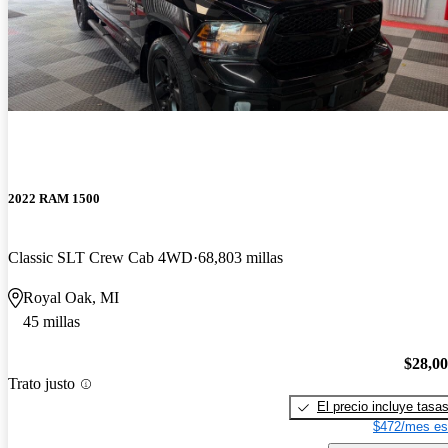
2022 RAM 1500
Classic SLT Crew Cab 4WD
68,803 millas
Royal Oak, MI
45 millas
$28,0
Trato justo
El precio incluye tasa
$472/mes es