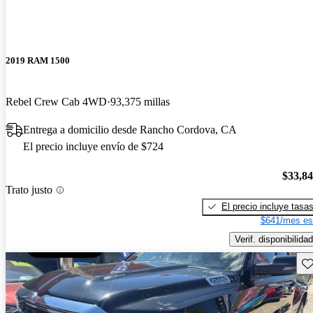
2019 RAM 1500
Rebel Crew Cab 4WD
93,375 millas
Entrega a domicilio desde Rancho Cordova, CA
El precio incluye envío de $724
$33,8
Trato justo
El precio incluye tasa
$641/mes es
Verif. disponibilidad
Gu