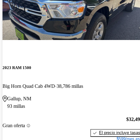
2023 RAM 1500
Big Horn Quad Cab 4WD
38,786 millas
Gallup, NM
93 millas
$32,4
Gran oferta
El precio incluye tasa
$599/mes es