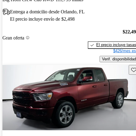
Entrega a domicilio desde Orlando, FL
El precio incluye envío de $2,498
$22,4
Gran oferta
El precio incluye tasa
$426/mes es
Verif. disponibilidad
Gu