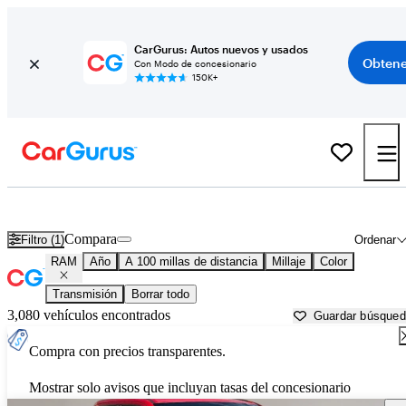
CarGurus: Autos nuevos y usados
Obtene
Con Modo de concesionario
150K+
Autos RAM usados en venta cerca de
Farmington, NM
Compara
Filtro (1)
Ordenar
RAM
Año
A 100 millas de distancia
Millaje
Color
Transmisión
Borrar todo
3,080 vehículos encontrados
Guardar búsque
Compra con precios transparentes.
Mostrar solo avisos que incluyan tasas del concesionario