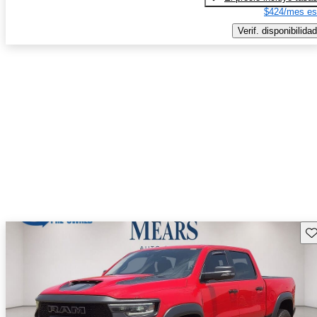
$424/mes es
Verif. disponibilidad
Gu