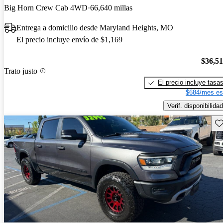
Big Horn Crew Cab 4WD
66,640 millas
Entrega a domicilio desde Maryland Heights, MO
El precio incluye envío de $1,169
$36,5
Trato justo
El precio incluye tasa
$684/mes es
Verif. disponibilidad
Gu