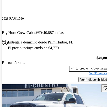
2023 RAM 1500
Big Horn Crew Cab 4WD
40,887 millas
Entrega a domicilio desde Palm Harbor, FL
El precio incluye envío de $4,779
$40,8
Buena oferta
El precio incluye tasa
$753/mes es
Verif. disponibilidad
Gu