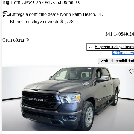
Big Horn Crew Cab 4WD
35,809 millas
Entrega a domicilio desde North Palm Beach, FL
El precio incluye envío de $1,778
$41,140
$40,2
Gran oferta
El precio incluye tasa
$730/mes es
Verif. disponibilidad
Gu