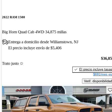
2022 RAM 1500
Big Horn Quad Cab 4WD
34,875 millas
Entrega a domicilio desde Williamstown, NJ
El precio incluye envío de $5,406
$36,8
Trato justo
El precio incluye tasa
$691/mes es
Verif. disponibilidad
Gu