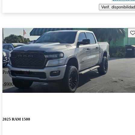
Verif. disponibilidad
Gu
Precio reducido
-$900
2025 RAM 1500