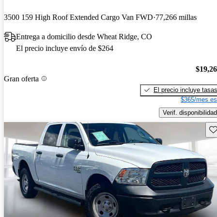
3500 159 High Roof Extended Cargo Van FWD
77,266 millas
Entrega a domicilio desde Wheat Ridge, CO
El precio incluye envío de $264
$19,2
Gran oferta
El precio incluye tasa
$365/mes es
Verif. disponibilidad
Gu