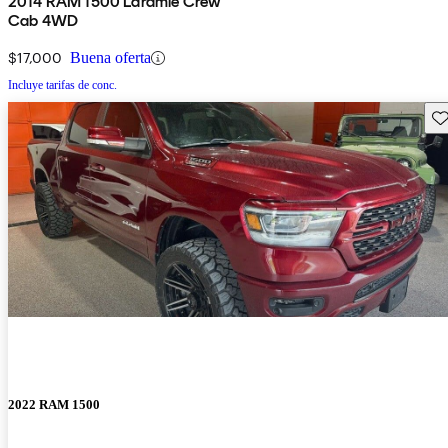
2014 RAM 1500 Laramie Crew
Cab 4WD
$17,000
Buena oferta
Incluye tarifas de conc.
Gu
2022 RAM 1500