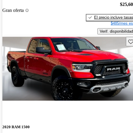
$25,6
Gran oferta
El precio incluye tasa
$485/mes es
Verif. disponibilidad
Gu
2020 RAM 1500