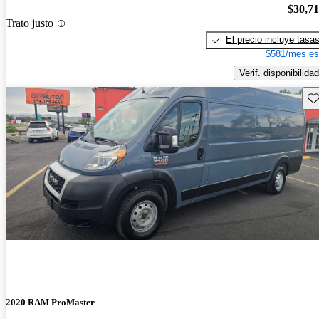
$30,7
Trato justo
El precio incluye tasa
$581/mes es
Verif. disponibilidad
Gu
2020 RAM ProMaster