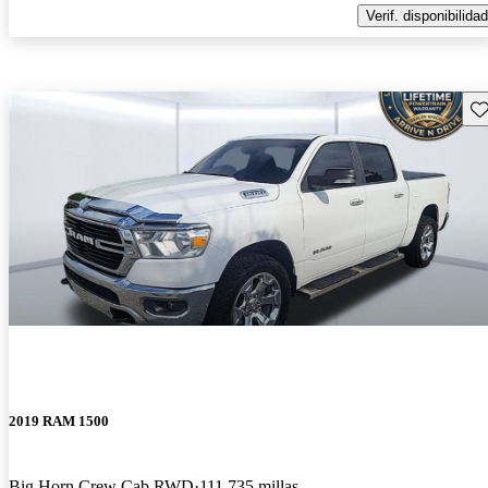
Verif. disponibilidad
Gu
2019 RAM 1500
Big Horn Crew Cab RWD
111,735 millas