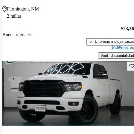
Farmington, NM
2 millas
$23,3
Buena oferta
El precio incluye tasa
$439/mes es
Verif. disponibilidad
Gu