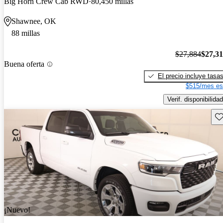
Big Horn Crew Cab RWD
80,450 millas
Shawnee, OK
88 millas
$27,884
$27,3
Buena oferta
El precio incluye tasa
$515/mes es
Verif. disponibilidad
Gu
¡Nuevo!