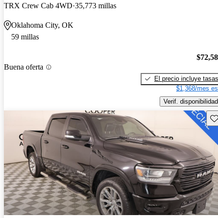
TRX Crew Cab 4WD
35,773 millas
Oklahoma City, OK
59 millas
$72,5
Buena oferta
El precio incluye tasa
$1,368/mes es
Verif. disponibilidad
Gu