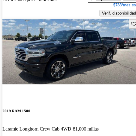
$783/mes es
Verif. disponibilidad
Gu
2019 RAM 1500
Laramie Longhorn Crew Cab 4WD
81,000 millas