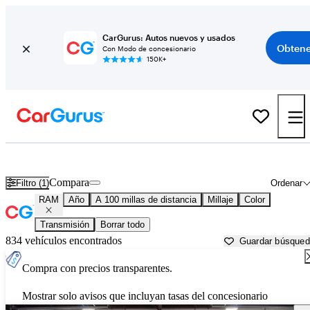
CarGurus: Autos nuevos y usados
Obtene
Con Modo de concesionario
150K+
Autos RAM usados en venta cerca de
Enid, OK
Compara
Filtro (1)
Ordenar
RAM
Año
A 100 millas de distancia
Millaje
Color
Transmisión
Borrar todo
834 vehículos encontrados
Guardar búsque
Compra con precios transparentes.
Mostrar solo avisos que incluyan tasas del concesionario