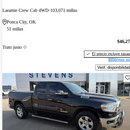
Laramie Crew Cab 4WD
103,071 millas
Ponca City, OK
51 millas
$46,2
Trato justo
El precio incluye tasa
$856/mes es
Verif. disponibilidad
Gu