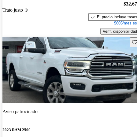
$32,6
Trato justo
El precio incluye tasa
$605/mes es
Verif. disponibilidad
Gu
Aviso patrocinado
2023 RAM 2500