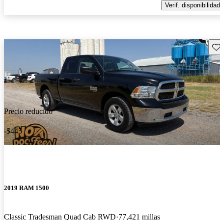
Verif. disponibilidad
Gu
Precio reducido
-$445
2019 RAM 1500
Classic Tradesman Quad Cab RWD
77,421 millas