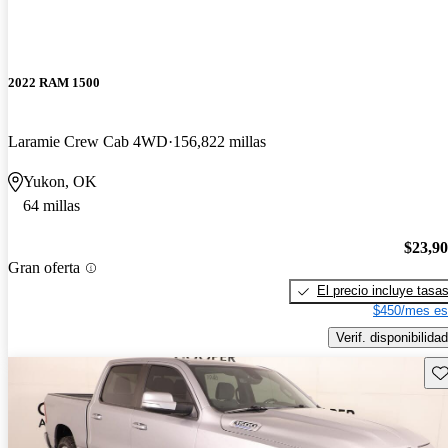
2022 RAM 1500
Laramie Crew Cab 4WD
156,822 millas
Yukon, OK
64 millas
$23,9
Gran oferta
El precio incluye tasa
$450/mes es
Verif. disponibilidad
Gu