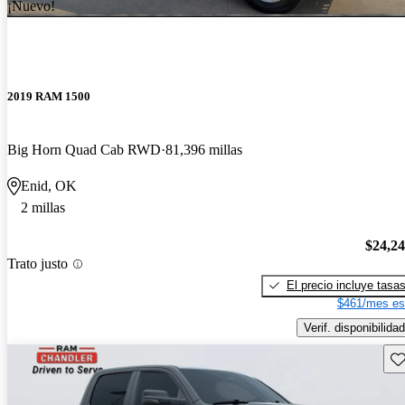
¡Nuevo!
2019 RAM 1500
Big Horn Quad Cab RWD
81,396 millas
Enid, OK
2 millas
$24,2
Trato justo
El precio incluye tasa
$461/mes es
Verif. disponibilidad
Gu