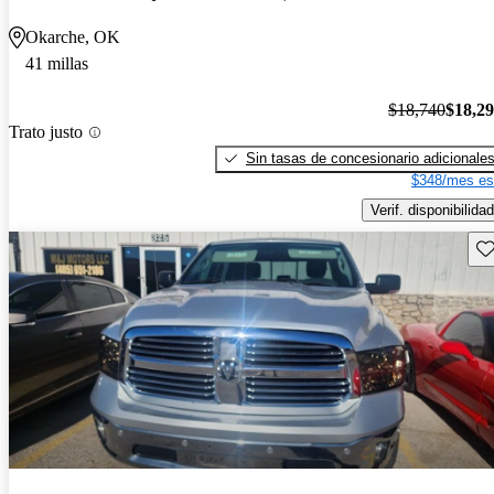
Okarche, OK
41 millas
$18,740
$18,2
Trato justo
Sin tasas de concesionario adicionale
$348/mes es
Verif. disponibilidad
Gu