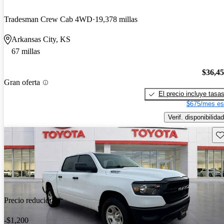
Tradesman Crew Cab 4WD
19,378 millas
Arkansas City, KS
67 millas
$36,4
Gran oferta
El precio incluye tasa
$675/mes es
Verif. disponibilidad
Gu
Precio reducido
-$1,200