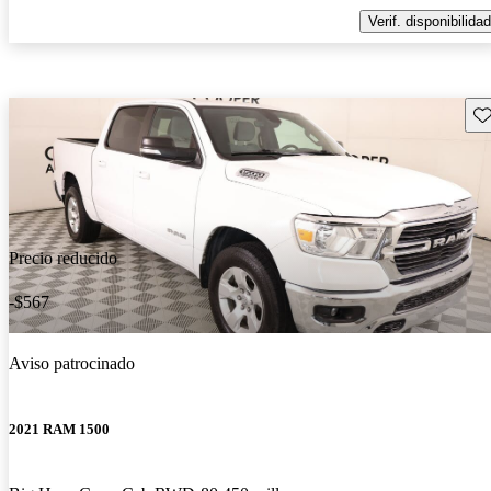
Verif. disponibilidad
Gu
Precio reducido
-$567
Aviso patrocinado
2021 RAM 1500