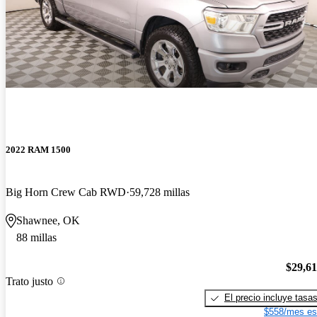
2022 RAM 1500
Big Horn Crew Cab RWD
59,728 millas
Shawnee, OK
88 millas
$29,6
Trato justo
El precio incluye tasa
$558/mes es