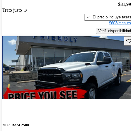
$31,9
Trato justo
El precio incluye tasa
$603/mes es
Verif. disponibilidad
Gu
2023 RAM 2500