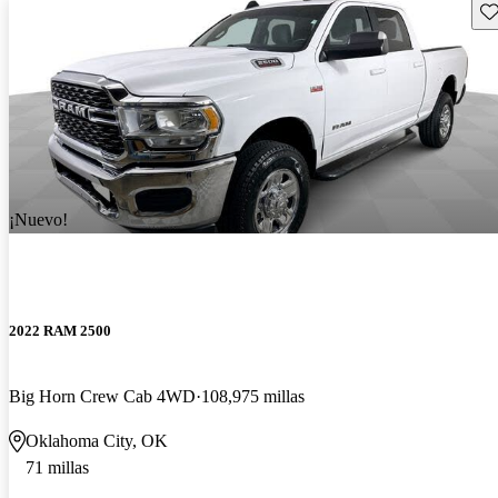
Gu
¡Nuevo!
2022 RAM 2500
Big Horn Crew Cab 4WD
108,975 millas
Oklahoma City, OK
71 millas