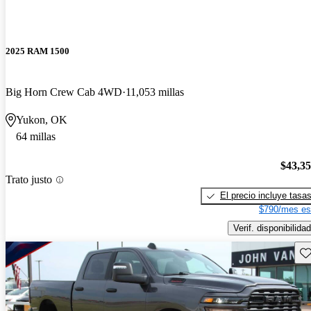
2025 RAM 1500
Big Horn Crew Cab 4WD
11,053 millas
Yukon, OK
64 millas
$43,3
Trato justo
El precio incluye tasa
$790/mes es
Verif. disponibilidad
Gu