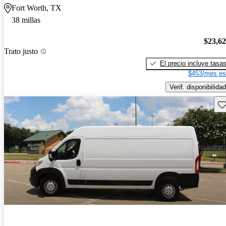
Fort Worth, TX
38 millas
$23,6
Trato justo
El precio incluye tasa
$453/mes es
Verif. disponibilidad
Gu