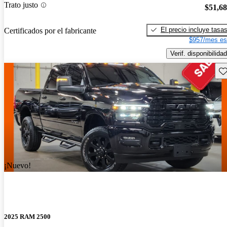
Trato justo
$51,6
El precio incluye tasa
Certificados por el fabricante
$957/mes es
Verif. disponibilidad
Gu
¡Nuevo!
2025 RAM 2500