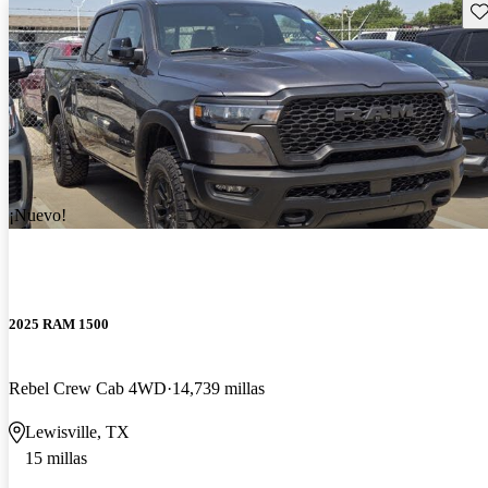
Gu
¡Nuevo!
2025 RAM 1500
Rebel Crew Cab 4WD
14,739 millas
Lewisville, TX
15 millas