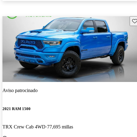
Gu
Aviso patrocinado
2021 RAM 1500
TRX Crew Cab 4WD
77,695 millas