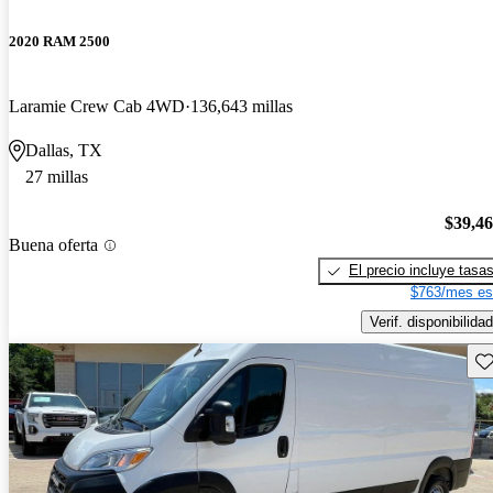
2020 RAM 2500
Laramie Crew Cab 4WD
136,643 millas
Dallas, TX
27 millas
$39,4
Buena oferta
El precio incluye tasa
$763/mes es
Verif. disponibilidad
Gu