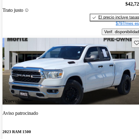
$42,7
Trato justo
El precio incluye tasa
$797/mes es
Verif. disponibilidad
Gu
¡Nuevo!
Aviso patrocinado
2023 RAM 1500