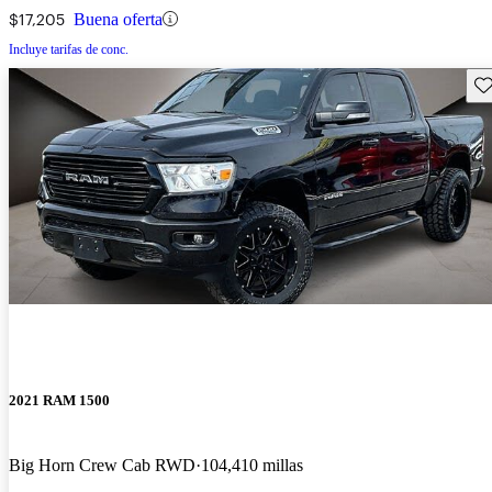
$17,205
Buena oferta
Incluye tarifas de conc.
Gu
2021 RAM 1500
Big Horn Crew Cab RWD
104,410 millas