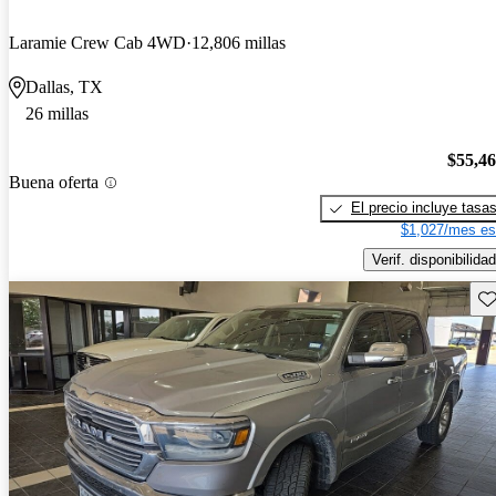
Laramie Crew Cab 4WD
12,806 millas
Dallas, TX
26 millas
$55,4
Buena oferta
El precio incluye tasa
$1,027/mes es
Verif. disponibilidad
Gu