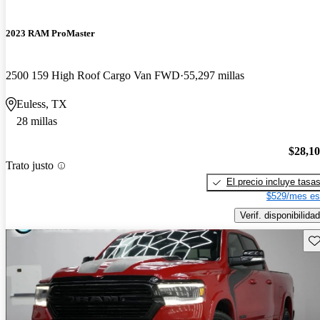
2023 RAM ProMaster
2500 159 High Roof Cargo Van FWD
55,297 millas
Euless, TX
28 millas
$28,1
Trato justo
El precio incluye tasa
$529/mes es
Verif. disponibilidad
Gu