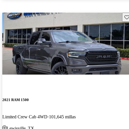
Gu
2021 RAM 1500
Limited Crew Cab 4WD
101,645 millas
Lewisville, TX