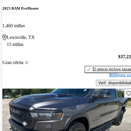
2025 RAM ProMaster
1,460 millas
Lewisville, TX
15 millas
$37,2
Gran oferta
El precio incluye tasa
$690/mes es
Verif. disponibilidad
Gu