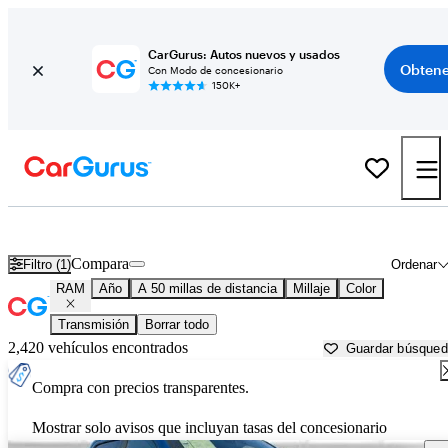
CarGurus: Autos nuevos y usados
Obtene
Con Modo de concesionario
150K+
Autos RAM usados en venta cerca de
Denton, TX
Compara
Filtro (1)
Ordenar
RAM
Año
A 50 millas de distancia
Millaje
Color
Transmisión
Borrar todo
2,420 vehículos encontrados
Guardar búsque
Compra con precios transparentes.
Mostrar solo avisos que incluyan tasas del concesionario