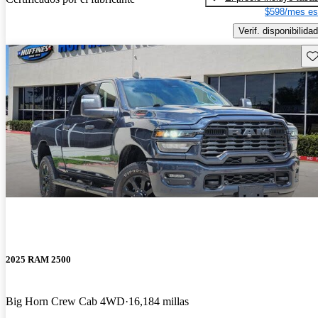
$598/mes es
Verif. disponibilidad
Gu
2025 RAM 2500
Big Horn Crew Cab 4WD
16,184 millas