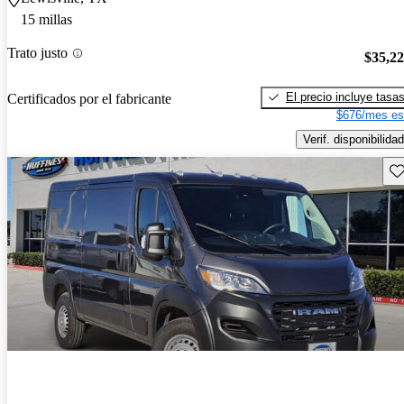
15 millas
Trato justo
$35,2
El precio incluye tasa
Certificados por el fabricante
$676/mes es
Verif. disponibilidad
Gu