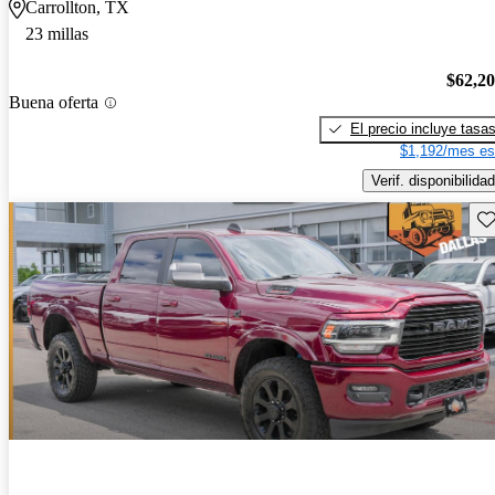
Carrollton, TX
23 millas
$62,2
Buena oferta
El precio incluye tasa
$1,192/mes es
Verif. disponibilidad
Gu