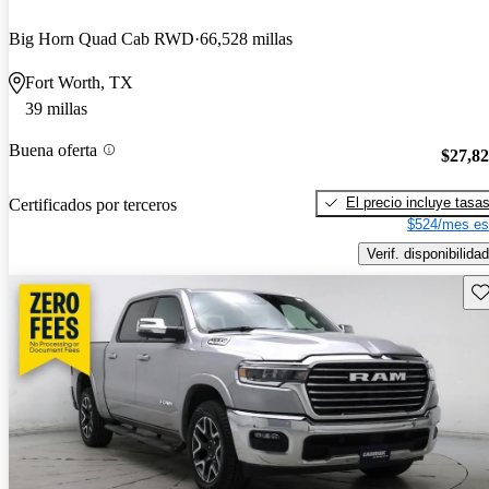
Big Horn Quad Cab RWD
66,528 millas
Fort Worth, TX
39 millas
Buena oferta
$27,8
El precio incluye tasa
Certificados por terceros
$524/mes es
Verif. disponibilidad
Gu