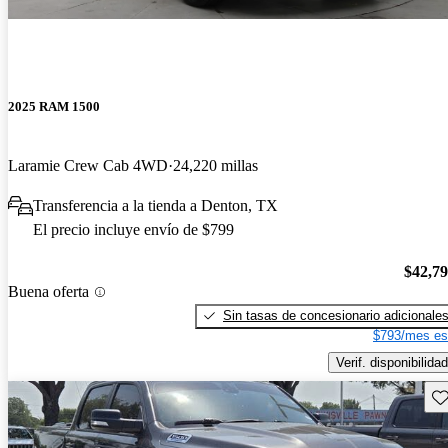
2025 RAM 1500
Laramie Crew Cab 4WD
24,220 millas
Transferencia a la tienda a Denton, TX
El precio incluye envío de $799
$42,7
Buena oferta
Sin tasas de concesionario adicionale
$793/mes es
Verif. disponibilidad
Gu