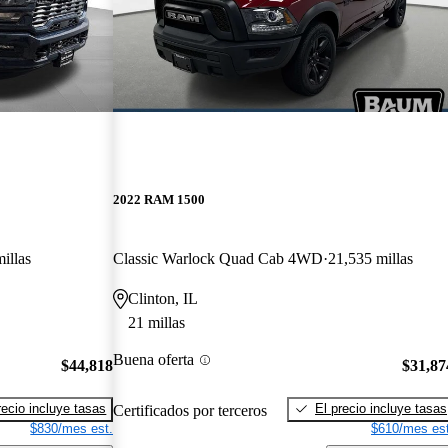
2022 RAM 1500
illas
Classic Warlock Quad Cab 4WD
21,535 millas
Clinton, IL
21 millas
Buena oferta
$44,818
$31,87
recio incluye tasas
El precio incluye tasas
Certificados por terceros
$830/mes est.
$610/mes est