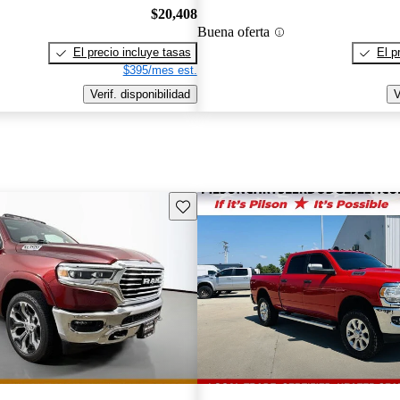
$20,408
Buena oferta
El precio incluye tasas
El p
$395/mes est.
Verif. disponibilidad
V
Guarda este Aviso