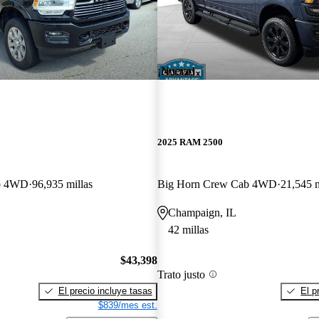
¡Nuevo!
2025 RAM 2500
b 4WD
96,935 millas
Big Horn Crew Cab 4WD
21,545 m
Champaign, IL
42 millas
$43,398
Trato justo
El precio incluye tasas
El p
$839/mes est.