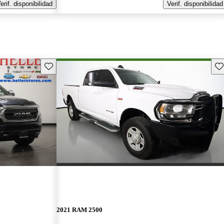
erif. disponibilidad
Verif. disponibilidad
Guarda este Aviso
Gu
2021 RAM 2500