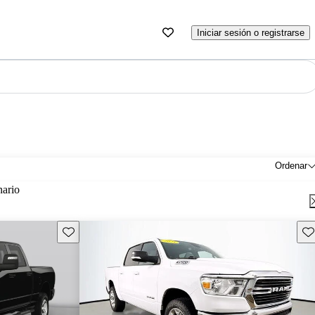
Iniciar sesión o registrarse
Ordenar
nario
Guarda este Aviso
Gu