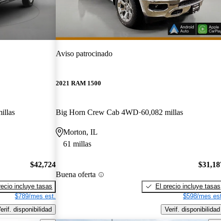
Aviso patrocinado
2021 RAM 1500
illas
Big Horn Crew Cab 4WD
60,082 millas
Morton, IL
61 millas
$42,724
$31,18
Buena oferta
recio incluye tasas
El precio incluye tasas
$789/mes est.
$598/mes est
erif. disponibilidad
Verif. disponibilidad