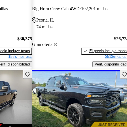
illas
Big Horn Crew Cab 4WD
102,201 millas
Peoria, IL
74 millas
$30,375
$26,72
Gran oferta
recio incluye tasas
El precio incluye tasas
$587/mes est.
$513/mes est
erif. disponibilidad
Verif. disponibilidad
Guarda este Aviso
Gu