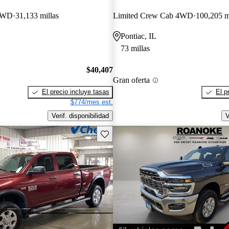
 4WD
31,133 millas
Limited Crew Cab 4WD
100,205 m
Pontiac, IL
73 millas
$40,407
Gran oferta
El precio incluye tasas
El p
$774/mes est.
Verif. disponibilidad
V
Guarda este Aviso