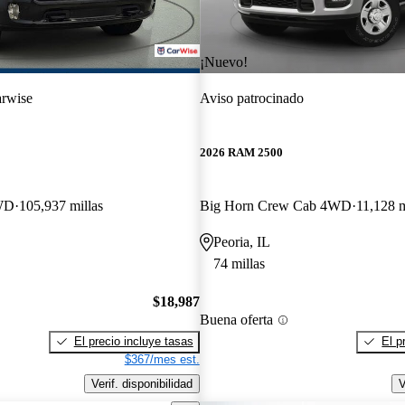
¡Nuevo!
rwise
Aviso patrocinado
2026 RAM 2500
WD
105,937 millas
Big Horn Crew Cab 4WD
11,128 m
Peoria, IL
74 millas
$18,987
Buena oferta
El precio incluye tasas
El p
$367/mes est.
Verif. disponibilidad
V