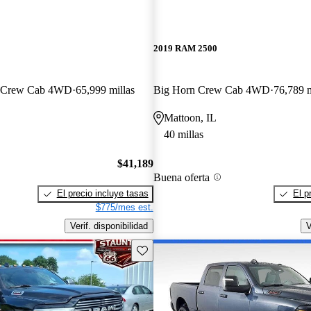
2019 RAM 2500
n Crew Cab 4WD
65,999 millas
Big Horn Crew Cab 4WD
76,789 m
Mattoon, IL
40 millas
$41,189
Buena oferta
El precio incluye tasas
El p
$775/mes est.
Verif. disponibilidad
V
Guarda este Aviso