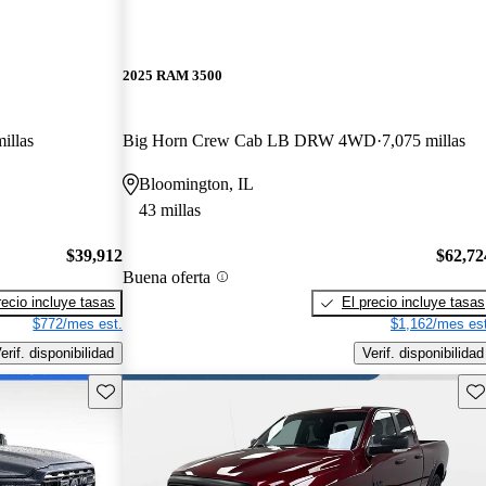
2025 RAM 3500
illas
Big Horn Crew Cab LB DRW 4WD
7,075 millas
Bloomington, IL
43 millas
$39,912
$62,72
Buena oferta
recio incluye tasas
El precio incluye tasas
$772/mes est.
$1,162/mes est
erif. disponibilidad
Verif. disponibilidad
Guarda este Aviso
Gu