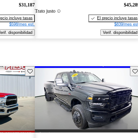
$31,187
$45,28
Trato justo
recio incluye tasas
El precio incluye tasas
$598/mes est.
$839/mes est
erif. disponibilidad
Verif. disponibilidad
Guarda este Aviso
Gu