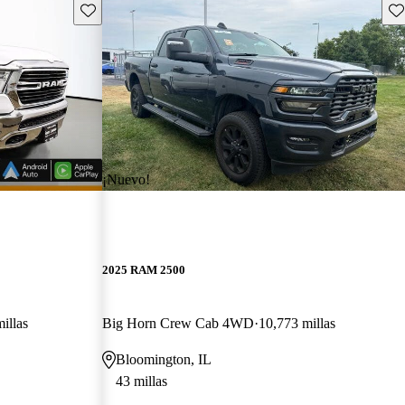
Guarda este Aviso
Gu
¡Nuevo!
2025 RAM 2500
illas
Big Horn Crew Cab 4WD
10,773 millas
Bloomington, IL
43 millas