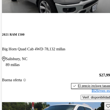
2021 RAM 1500
Big Horn Quad Cab 4WD
78,132 millas
Salisbury, NC
89 millas
$27,9
Buena oferta
El precio incluye tasa
$526/mes es
Verif. disponibilidad
Gu