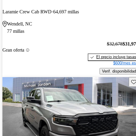
Laramie Crew Cab RWD
64,697 millas
Wendell, NC
77 millas
$32,678
$31,9
Gran oferta
El precio incluye tasa
$600/mes es
Verif. disponibilidad
Gu