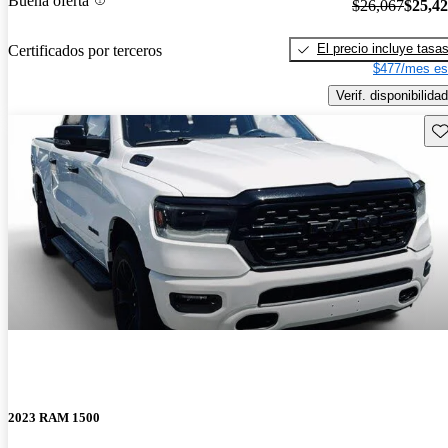
Buena oferta
$26,067
$25,4
El precio incluye tasa
Certificados por terceros
$477/mes es
Verif. disponibilidad
Gu
2023 RAM 1500