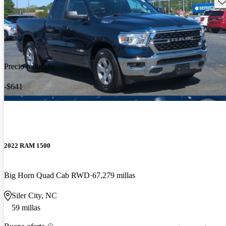
Precio reducido
-$641
2022 RAM 1500
Big Horn Quad Cab RWD
67,279 millas
Siler City, NC
59 millas