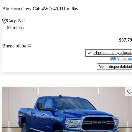
Big Horn Crew Cab 4WD
40,111 millas
Cary, NC
67 millas
$37,7
Buena oferta
El precio incluye tasa
$697/mes es
Verif. disponibilidad
Gu