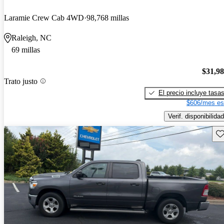
Laramie Crew Cab 4WD
98,768 millas
Raleigh, NC
69 millas
$31,9
Trato justo
El precio incluye tasa
$606/mes es
Verif. disponibilidad
Gu