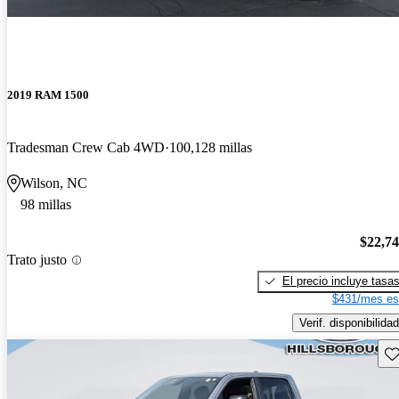
2019 RAM 1500
Tradesman Crew Cab 4WD
100,128 millas
Wilson, NC
98 millas
$22,7
Trato justo
El precio incluye tasa
$431/mes es
Verif. disponibilidad
Gu