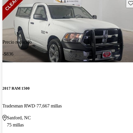
Gu
Precio reducido
-$836
2017 RAM 1500
Tradesman RWD
77,667 millas
Sanford, NC
75 millas