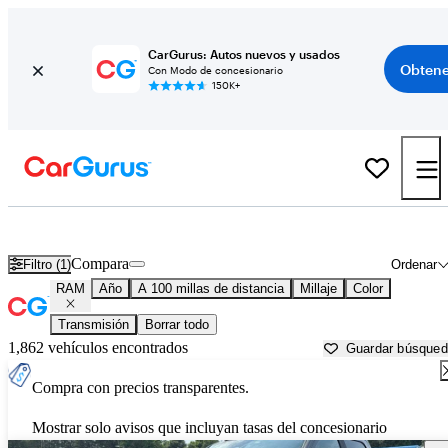
CarGurus: Autos nuevos y usados
Obtene
Con Modo de concesionario
150K+
Autos RAM usados en venta cerca de
Danville, VA
Compara
Filtro (1)
Ordenar
RAM
Año
A 100 millas de distancia
Millaje
Color
Transmisión
Borrar todo
1,862 vehículos encontrados
Guardar búsque
Compra con precios transparentes.
Mostrar solo avisos que incluyan tasas del concesionario