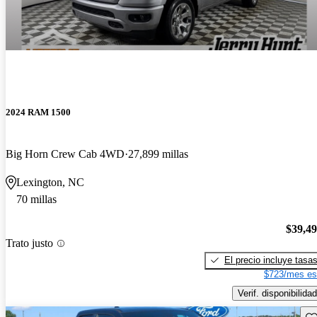
2024 RAM 1500
Big Horn Crew Cab 4WD
27,899 millas
Lexington, NC
70 millas
$39,4
Trato justo
El precio incluye tasa
$723/mes es
Verif. disponibilidad
Gu