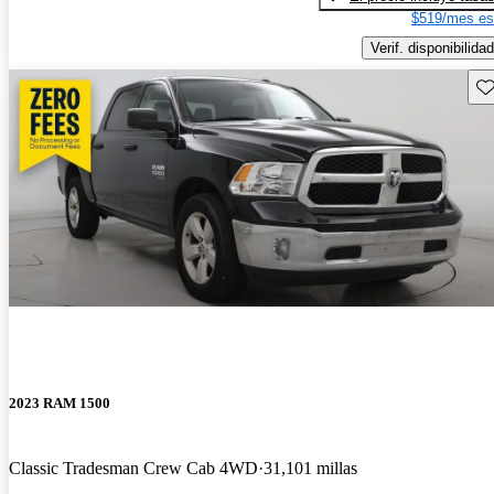
$519/mes es
Verif. disponibilidad
Gu
2023 RAM 1500
Classic Tradesman Crew Cab 4WD
31,101 millas