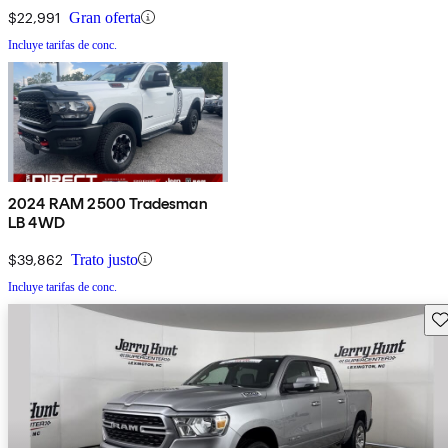
$22,991
Gran oferta
Incluye tarifas de conc.
2024 RAM 2500 Tradesman
LB 4WD
$39,862
Trato justo
Incluye tarifas de conc.
Gu