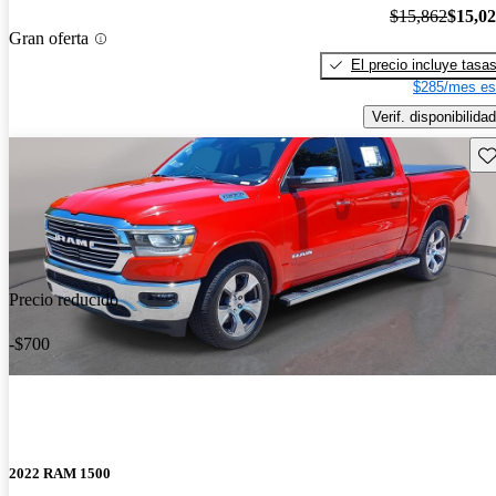
$15,862
$15,0
Gran oferta
El precio incluye tasa
$285/mes es
Verif. disponibilidad
Gu
Precio reducido
-$700
2022 RAM 1500