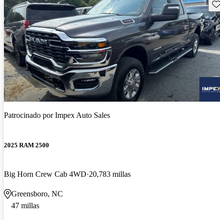
Gu
Patrocinado por
Impex Auto Sales
2025 RAM 2500
Big Horn Crew Cab 4WD
20,783 millas
Greensboro, NC
47 millas