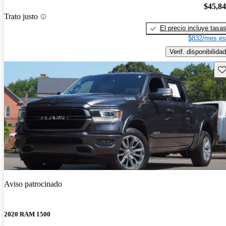
$45,8
Trato justo
El precio incluye tasa
$832/mes es
Verif. disponibilidad
Gu
Aviso patrocinado
2020 RAM 1500