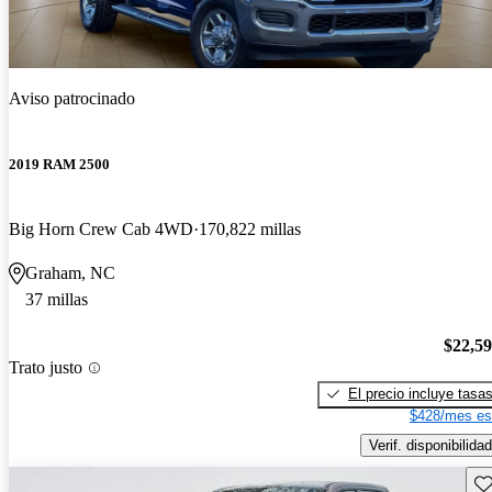
Aviso patrocinado
2019 RAM 2500
Big Horn Crew Cab 4WD
170,822 millas
Graham, NC
37 millas
$22,5
Trato justo
El precio incluye tasa
$428/mes es
Verif. disponibilidad
Gu