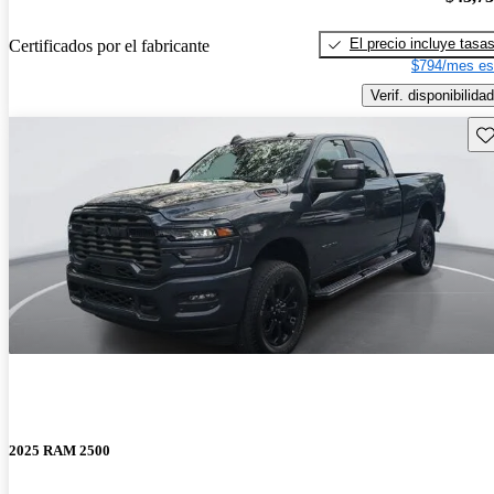
El precio incluye tasa
Certificados por el fabricante
$794/mes es
Verif. disponibilidad
Gu
2025 RAM 2500