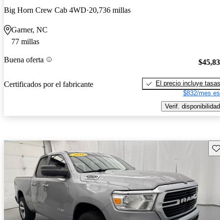
Big Horn Crew Cab 4WD
20,736 millas
Garner, NC
77 millas
Buena oferta
$45,8
El precio incluye tasa
Certificados por el fabricante
$832/mes es
Verif. disponibilidad
Gu