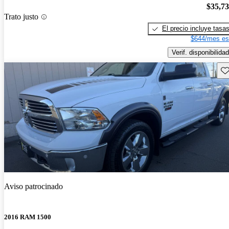
$35,7
Trato justo
El precio incluye tasa
$644/mes es
Verif. disponibilidad
Gu
Aviso patrocinado
2016 RAM 1500