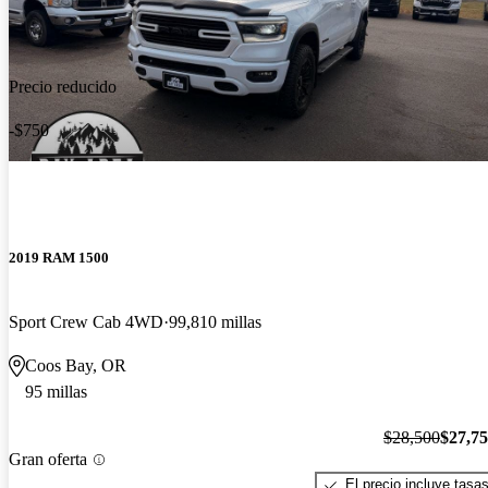
Precio reducido
-$750
2019 RAM 1500
Sport Crew Cab 4WD
99,810 millas
Coos Bay, OR
95 millas
$28,500
$27,7
Gran oferta
El precio incluye tasa