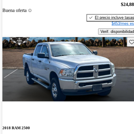
$24,8
Buena oferta
El precio incluye tasa
$453/mes es
Verif. disponibilidad
Gu
2018 RAM 2500