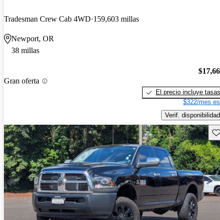
Tradesman Crew Cab 4WD
159,603 millas
Newport, OR
38 millas
$17,6
Gran oferta
El precio incluye tasa
$322/mes es
Verif. disponibilidad
Gu