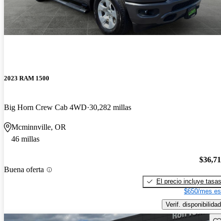
2023 RAM 1500
Big Horn Crew Cab 4WD
30,282 millas
Mcminnville, OR
46 millas
$36,7
Buena oferta
El precio incluye tasa
$650/mes es
Verif. disponibilidad
Gu