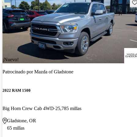
Gu
¡Nuevo!
Patrocinado por
Mazda of Gladstone
2022 RAM 1500
Big Horn Crew Cab 4WD
25,785 millas
Gladstone, OR
65 millas