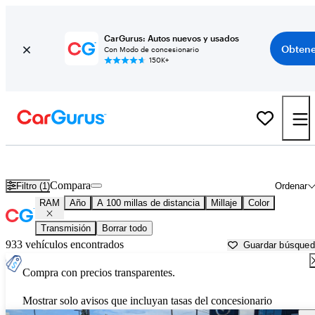
CarGurus: Autos nuevos y usados
Obtene
Con Modo de concesionario
150K+
Autos RAM usados en venta cerca de
Corvallis, OR
Compara
Filtro (1)
Ordenar
RAM
Año
A 100 millas de distancia
Millaje
Color
Transmisión
Borrar todo
933 vehículos encontrados
Guardar búsque
Compra con precios transparentes.
Mostrar solo avisos que incluyan tasas del concesionario