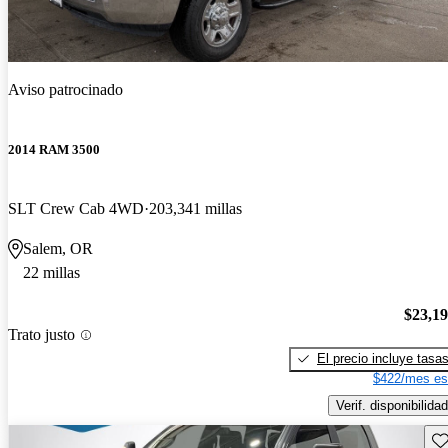
Aviso patrocinado
2014 RAM 3500
SLT Crew Cab 4WD
203,341 millas
Salem, OR
22 millas
$23,1
Trato justo
El precio incluye tasa
$422/mes es
Verif. disponibilidad
Gu