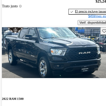
$25,2
Trato justo
El precio incluye tasa
$459/mes es
Verif. disponibilidad
Gu
2022 RAM 1500