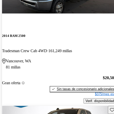
2014 RAM 2500
Tradesman Crew Cab 4WD
161,249 millas
Vancouver, WA
81 millas
$20,5
Gran oferta
Sin tasas de concesionario adicionale
$375/mes es
Verif. disponibilidad
Gu