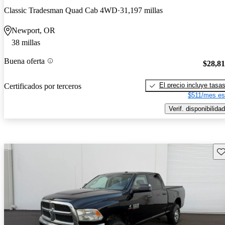
Classic Tradesman Quad Cab 4WD
31,197 millas
Newport, OR
38 millas
Buena oferta
$28,8
El precio incluye tasa
Certificados por terceros
$511/mes es
Verif. disponibilidad
Gu