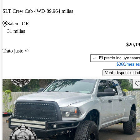
SLT Crew Cab 4WD
89,964 millas
Salem, OR
31 millas
$20,1
Trato justo
El precio incluye tasa
$368/mes es
Verif. disponibilidad
Gu