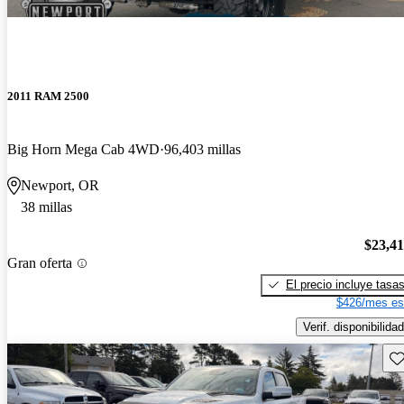
2011 RAM 2500
Big Horn Mega Cab 4WD
96,403 millas
Newport, OR
38 millas
$23,4
Gran oferta
El precio incluye tasa
$426/mes es
Verif. disponibilidad
Gu