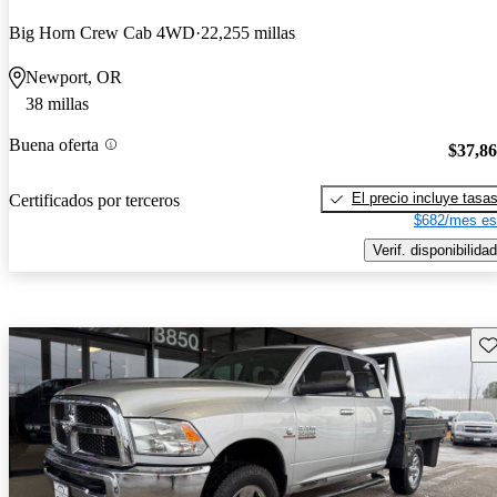
Big Horn Crew Cab 4WD
22,255 millas
Newport, OR
38 millas
Buena oferta
$37,8
El precio incluye tasa
Certificados por terceros
$682/mes es
Verif. disponibilidad
Gu