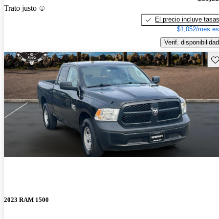
Trato justo
El precio incluye tasa
$1,052/mes es
Verif. disponibilidad
Gu
2023 RAM 1500