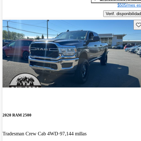
$505/mes es
Verif. disponibilidad
Gu
2020 RAM 2500
Tradesman Crew Cab 4WD
97,144 millas