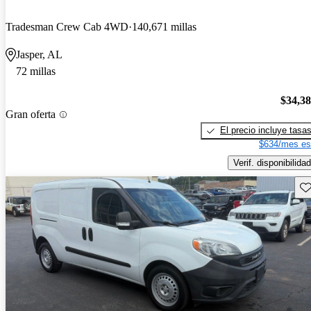
Tradesman Crew Cab 4WD
140,671 millas
Jasper, AL
72 millas
$34,3
Gran oferta
El precio incluye tasa
$634/mes es
Verif. disponibilidad
Gu