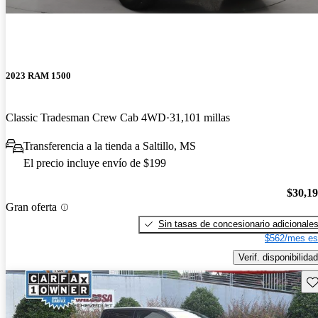
2023 RAM 1500
Classic Tradesman Crew Cab 4WD
31,101 millas
Transferencia a la tienda a Saltillo, MS
El precio incluye envío de $199
$30,1
Gran oferta
Sin tasas de concesionario adicionale
$562/mes es
Verif. disponibilidad
Gu