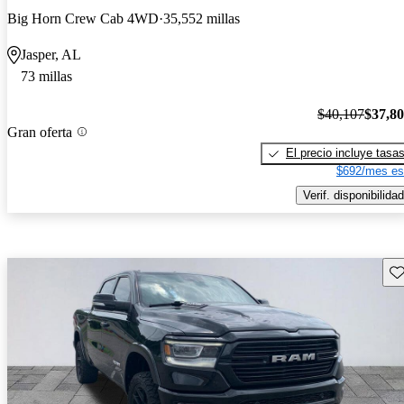
Big Horn Crew Cab 4WD
35,552 millas
Jasper, AL
73 millas
$40,107
$37,8
Gran oferta
El precio incluye tasa
$692/mes es
Verif. disponibilidad
Gu