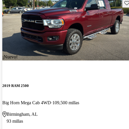
Gu
¡Nuevo!
2019 RAM 2500
Big Horn Mega Cab 4WD
109,500 millas
Birmingham, AL
93 millas