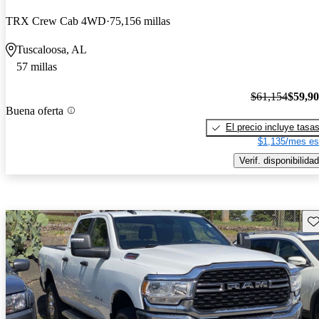
TRX Crew Cab 4WD
75,156 millas
Tuscaloosa, AL
57 millas
$61,154
$59,9
Buena oferta
El precio incluye tasa
$1,135/mes es
Verif. disponibilidad
Gu