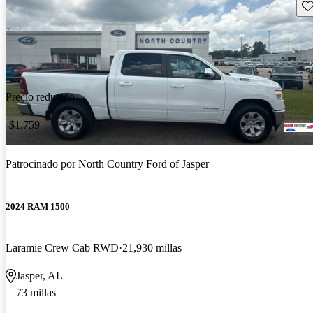
Gu
Precio reducido
-$1,759
Patrocinado por
North Country Ford of Jasper
2024 RAM 1500
Laramie Crew Cab RWD
21,930 millas
Jasper, AL
73 millas