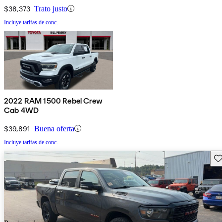
$38,373
Trato justo
Incluye tarifas de conc.
2022 RAM 1500 Rebel Crew
Cab 4WD
$39,891
Buena oferta
Incluye tarifas de conc.
Gu