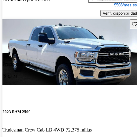
$508/mes es
Verif. disponibilidad
Gu
Precio reducido
-$8,321
2023 RAM 2500
Tradesman Crew Cab LB 4WD
72,375 millas