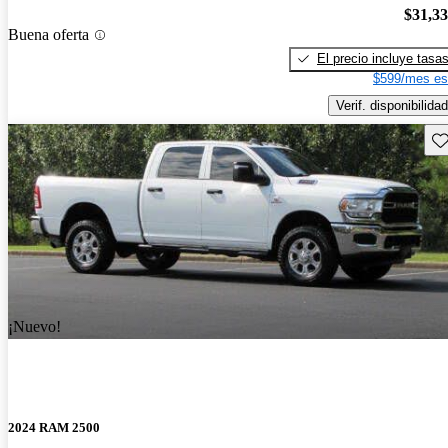
$31,3
Buena oferta
El precio incluye tasa
$599/mes es
Verif. disponibilidad
Gu
¡Nuevo!
2024 RAM 2500