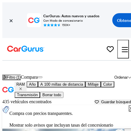
CarGurus: Autos nuevos y usados
Obtene
Con Modo de concesionario
150K+
Autos RAM usados en venta cerca de
Columbus, MS
Compara
Filtro (1)
Ordenar
RAM
Año
A 100 millas de distancia
Millaje
Color
Transmisión
Borrar todo
435 vehículos encontrados
Guardar búsque
Compra con precios transparentes.
Mostrar solo avisos que incluyan tasas del concesionario