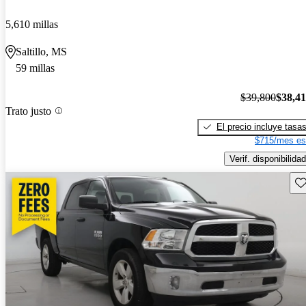
5,610 millas
Saltillo, MS
59 millas
$39,800
$38,4
Trato justo
El precio incluye tasa
$715/mes es
Verif. disponibilidad
Gu