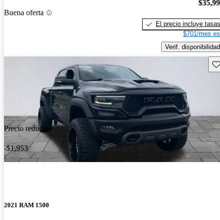
$35,9
Buena oferta
El precio incluye tasa
$701/mes es
Verif. disponibilidad
Gu
Precio reducido
-$1,953
2021 RAM 1500