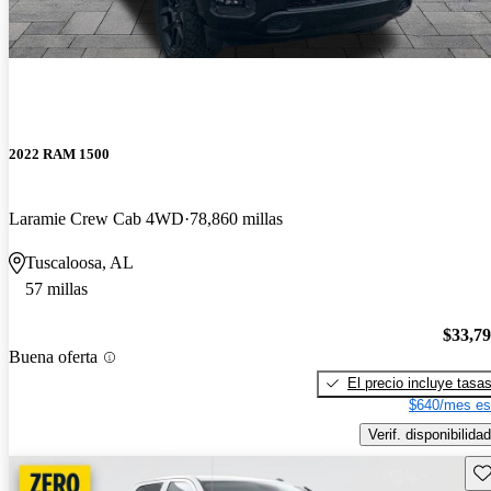
2022 RAM 1500
Laramie Crew Cab 4WD
78,860 millas
Tuscaloosa, AL
57 millas
$33,7
Buena oferta
El precio incluye tasa
$640/mes es
Verif. disponibilidad
Gu