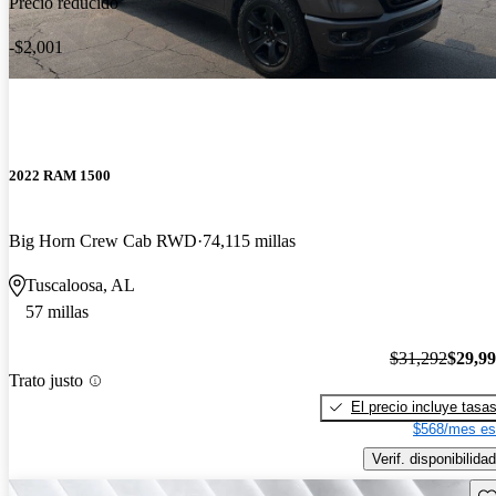
Precio reducido
-$2,001
2022 RAM 1500
Big Horn Crew Cab RWD
74,115 millas
Tuscaloosa, AL
57 millas
$31,292
$29,9
Trato justo
El precio incluye tasa
$568/mes es
Verif. disponibilidad
Gu