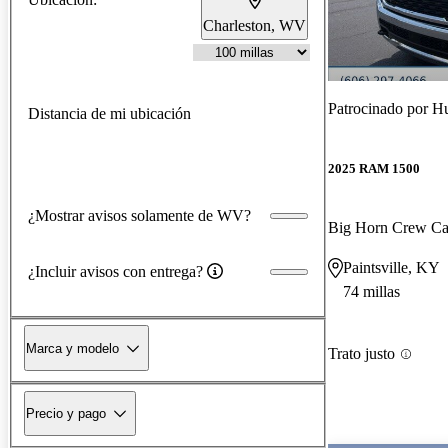
Charleston, WV
Patrocinado por
Hu
Distancia de mi ubicación
2025 RAM 1500
¿Mostrar avisos solamente de WV?
Big Horn Crew C
Paintsville, KY
¿Incluir avisos con entrega?
74 millas
Marca y modelo
Trato justo
Precio y pago