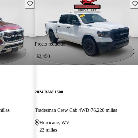
Guarda este Aviso
Gu
Precio reducido
-$2,450
2024 RAM 1500
illas
Tradesman Crew Cab 4WD
76,220 millas
Hurricane, WV
22 millas