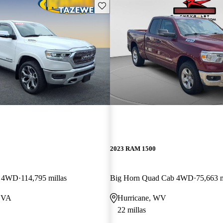
Guarda este Aviso
2023 RAM 1500
b 4WD
114,795 millas
Big Horn Quad Cab 4WD
75,663 m
, VA
Hurricane, WV
22 millas