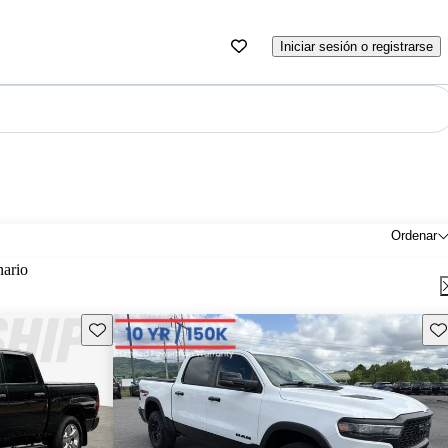
Iniciar sesión o registrarse
Ordenar
nario
Guarda este Aviso
Gu