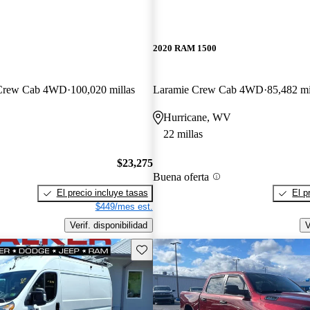
2020 RAM 1500
 Crew Cab 4WD
100,020 millas
Laramie Crew Cab 4WD
85,482 mi
Hurricane, WV
22 millas
$23,275
Buena oferta
El precio incluye tasas
El p
$449/mes est.
Verif. disponibilidad
V
Guarda este Aviso