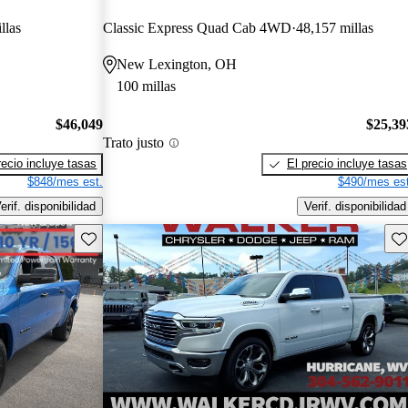
llas
Classic Express Quad Cab 4WD
48,157 millas
New Lexington, OH
100 millas
$46,049
$25,39
Trato justo
recio incluye tasas
El precio incluye tasas
$848/mes est.
$490/mes est
erif. disponibilidad
Verif. disponibilidad
Guarda este Aviso
Gu