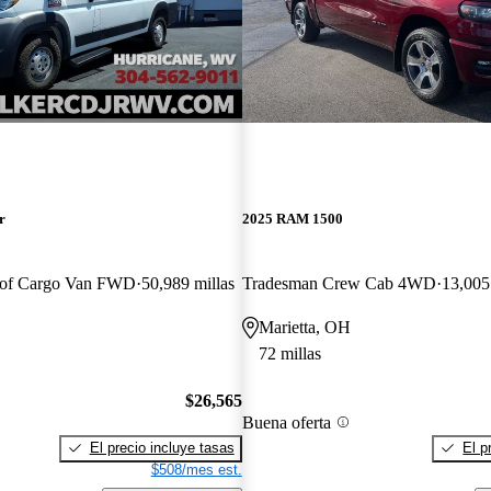
r
2025 RAM 1500
oof Cargo Van FWD
50,989 millas
Tradesman Crew Cab 4WD
13,005
Marietta, OH
72 millas
$26,565
Buena oferta
El precio incluye tasas
El p
$508/mes est.