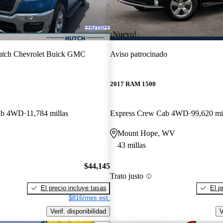
¡Nuevo!
tch Chevrolet Buick GMC
Aviso patrocinado
2017 RAM 1500
ab 4WD
11,784 millas
Express Crew Cab 4WD
99,620 mi
Mount Hope, WV
43 millas
$44,145
Trato justo
El precio incluye tasas
El p
$816/mes est.
Verif. disponibilidad
V