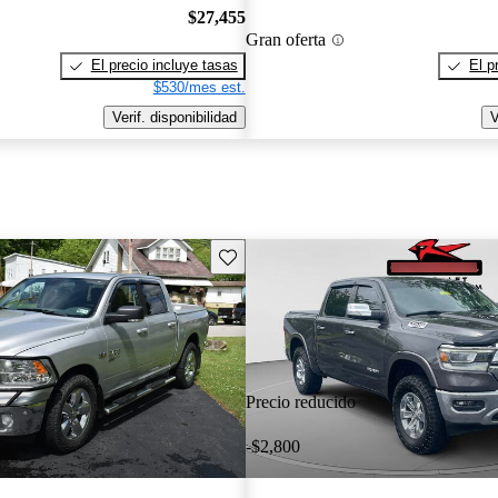
$27,455
Gran oferta
El precio incluye tasas
El p
$530/mes est.
Verif. disponibilidad
V
Guarda este Aviso
Precio reducido
-$2,800