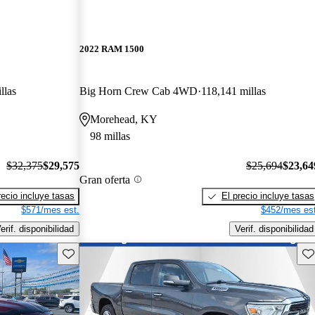
2022 RAM 1500
llas
Big Horn Crew Cab 4WD
118,141 millas
Morehead, KY
98 millas
$32,375
$29,575
$25,694
$23,64
Gran oferta
recio incluye tasas
El precio incluye tasas
$571/mes est.
$452/mes est
erif. disponibilidad
Verif. disponibilidad
Guarda este Aviso
Gu