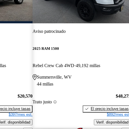
Aviso patrocinado
2025 RAM 1500
llas
Rebel Crew Cab 4WD
49,192 millas
Summersville, WV
44 millas
$20,570
$48,27
Trato justo
recio incluye tasas
El precio incluye tasas
$397/mes est.
$892/mes est
erif. disponibilidad
Verif. disponibilidad