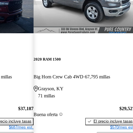
2020 RAM 1500
 millas
Big Horn Crew Cab 4WD
67,795 millas
Grayson, KY
71 millas
$37,187
$29,52
Buena oferta
recio incluye tasas
El precio incluye tasas
$687/mes est.
$570/mes est