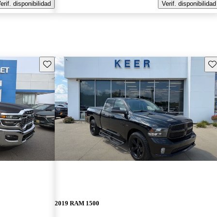
erif. disponibilidad
Verif. disponibilidad
Guarda este Aviso
Gu
2019 RAM 1500