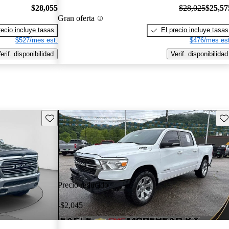
$28,055
$28,025
$25,57
Gran oferta
recio incluye tasas
El precio incluye tasas
$527/mes est.
$476/mes est
erif. disponibilidad
Verif. disponibilidad
Guarda este Aviso
Gu
Precio reducido
-$2,045