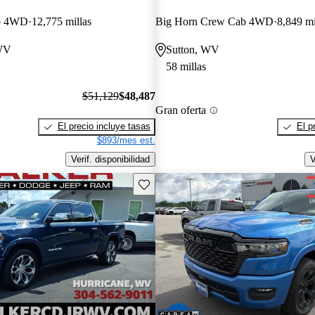
b 4WD
12,775 millas
Big Horn Crew Cab 4WD
8,849 mi
 WV
Sutton, WV
58 millas
$51,129
$48,487
Gran oferta
El precio incluye tasas
El p
$893/mes est.
Verif. disponibilidad
V
Guarda este Aviso