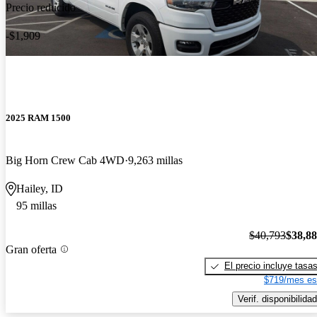
Precio reducido
-$1,909
2025 RAM 1500
Big Horn Crew Cab 4WD
9,263 millas
Hailey, ID
95 millas
$40,793
$38,8
Gran oferta
El precio incluye tasa
$719/mes es
Verif. disponibilidad