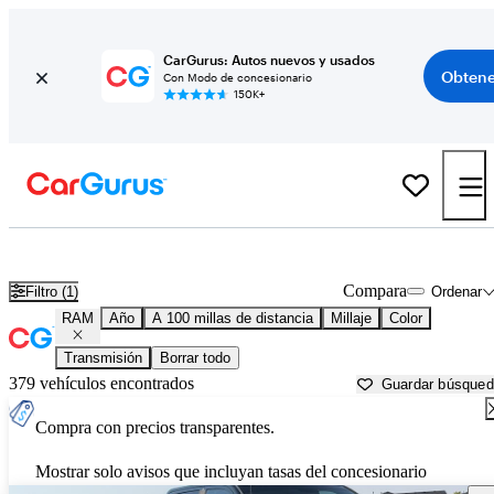
CarGurus: Autos nuevos y usados
Obtene
Con Modo de concesionario
150K+
Autos RAM usados en venta cerca de
Boise, ID
Compara
Filtro (1)
Ordenar
RAM
Año
A 100 millas de distancia
Millaje
Color
Transmisión
Borrar todo
379 vehículos encontrados
Guardar búsque
Compra con precios transparentes.
Mostrar solo avisos que incluyan tasas del concesionario