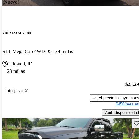
¡Nuevo!
2012 RAM 2500
SLT Mega Cab 4WD
95,134 millas
Caldwell, ID
23 millas
$23,2
Trato justo
El precio incluye tasa
$450/mes es
Verif. disponibilidad
Gu