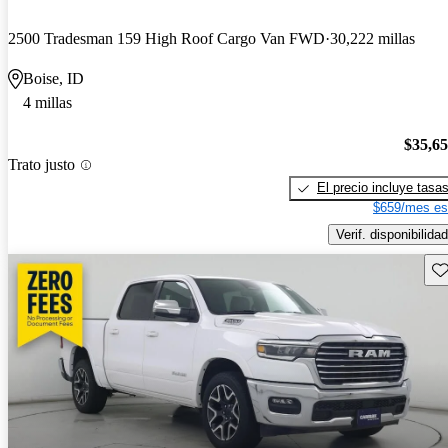
2500 Tradesman 159 High Roof Cargo Van FWD
30,222 millas
Boise, ID
4 millas
$35,6
Trato justo
El precio incluye tasa
$659/mes es
Verif. disponibilidad
Gu