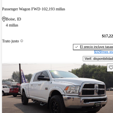
Passenger Wagon FWD
102,193 millas
Boise, ID
4 millas
$17,2
Trato justo
El precio incluye tasa
$329/mes es
Verif. disponibilidad
Gu