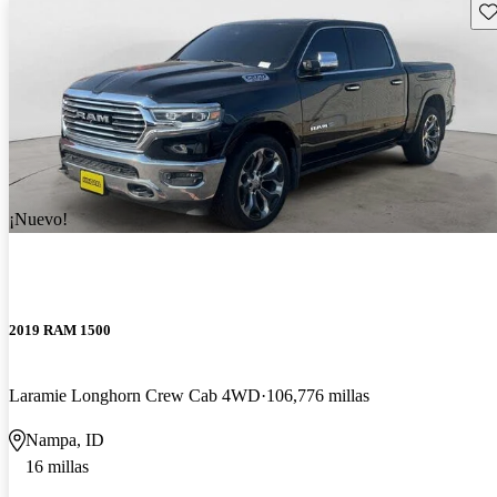
Gu
¡Nuevo!
2019 RAM 1500
Laramie Longhorn Crew Cab 4WD
106,776 millas
Nampa, ID
16 millas