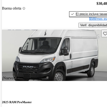
$30,4
Buena oferta
El precio incluye tasa
$588/mes es
Verif. disponibilidad
Gu
¡Nuevo!
2025 RAM ProMaster