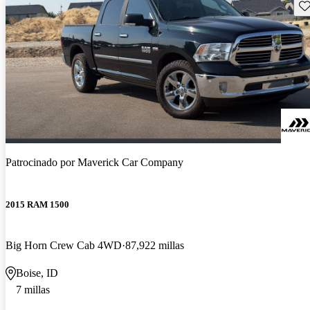
Gu
Patrocinado por
Maverick Car Company
2015 RAM 1500
Big Horn Crew Cab 4WD
87,922 millas
Boise, ID
7 millas