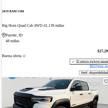
2019 RAM 1500
Big Horn Quad Cab 4WD
41,139 millas
Payette, ID
48 millas
$27,2
Buena oferta
El precio incluye tasa
$527/mes es
Verif. disponibilidad
Gu