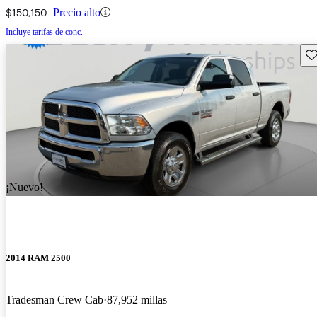
$150,150
Precio alto
Incluye tarifas de conc.
Gu
¡Nuevo!
2014 RAM 2500
Tradesman Crew Cab
87,952 millas