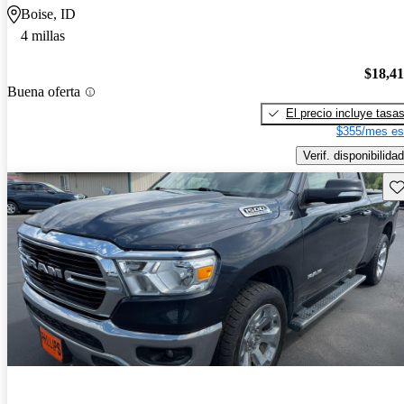
Boise, ID
4 millas
$18,4
Buena oferta
El precio incluye tasa
$355/mes es
Verif. disponibilidad
Gu