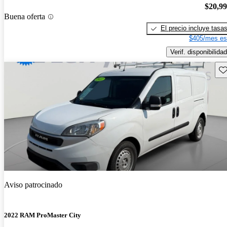
$20,9
Buena oferta
El precio incluye tasa
$405/mes es
Verif. disponibilidad
Gu
Aviso patrocinado
2022 RAM ProMaster City