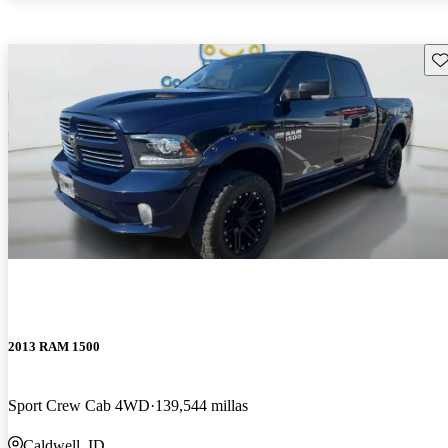
Gu
2013 RAM 1500
Sport Crew Cab 4WD
139,544 millas
Caldwell, ID