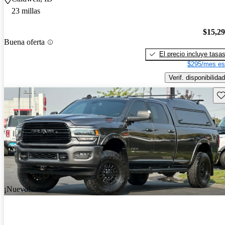
23 millas
$15,2
Buena oferta
El precio incluye tasa
$295/mes es
Verif. disponibilidad
Gu
¡Nuevo!