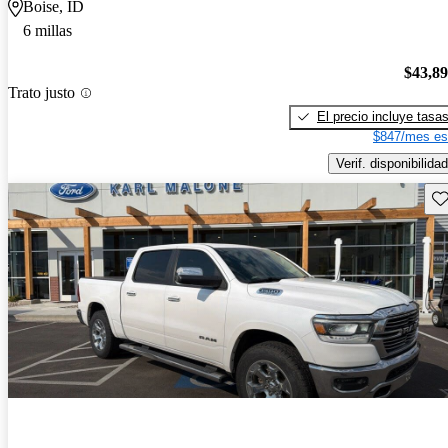
Boise, ID
6 millas
$43,8
Trato justo
El precio incluye tasa
$847/mes es
Verif. disponibilidad
Gu