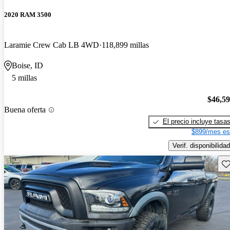
2020 RAM 3500
Laramie Crew Cab LB 4WD
118,899 millas
Boise, ID
5 millas
$46,5
Buena oferta
El precio incluye tasa
$899/mes es
Verif. disponibilidad
Gu