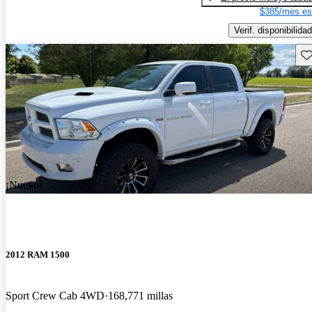
$385/mes es
Verif. disponibilidad
Gu
¡Nuevo!
2012 RAM 1500
Sport Crew Cab 4WD
168,771 millas