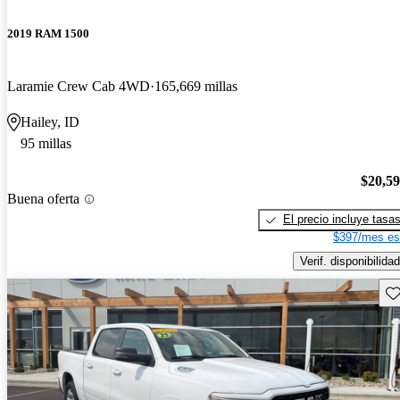
2019 RAM 1500
Laramie Crew Cab 4WD
165,669 millas
Hailey, ID
95 millas
$20,5
Buena oferta
El precio incluye tasa
$397/mes es
Verif. disponibilidad
Gu