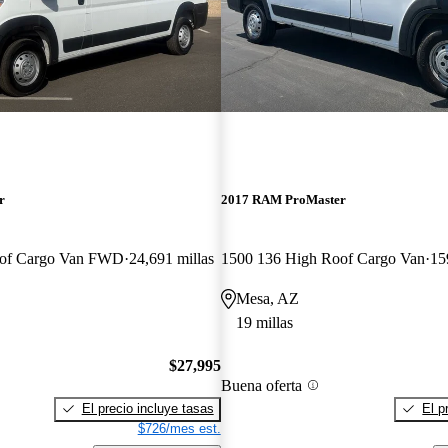
r
2017 RAM ProMaster
oof Cargo Van FWD
24,691 millas
1500 136 High Roof Cargo Van
15
Mesa, AZ
19 millas
$27,995
Buena oferta
El precio incluye tasas
El p
$726/mes est.