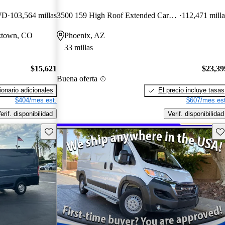
WD
103,564 millas
3500 159 High Roof Extended Cargo Van FWD
112,471 milla
nktown, CO
Phoenix, AZ
33 millas
$15,621
$23,39
Buena oferta
onario adicionales
El precio incluye tasas
$404/mes est.
$607/mes est
erif. disponibilidad
Verif. disponibilidad
Guarda este Aviso
Gu