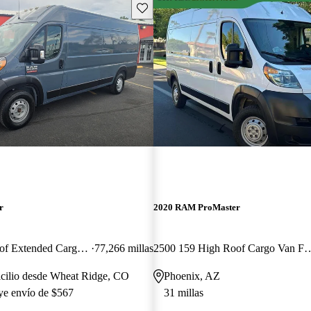
Guarda este Aviso
r
2020 RAM ProMaster
3500 159 High Roof Extended Cargo Van FWD
77,266 millas
2500 159 High Roof C
icilio desde Wheat Ridge, CO
Phoenix, AZ
uye envío de $567
31 millas