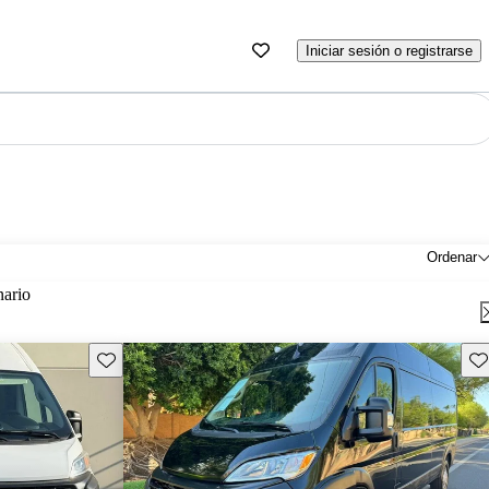
Iniciar sesión o registrarse
Ordenar
nario
Guarda este Aviso
Gu