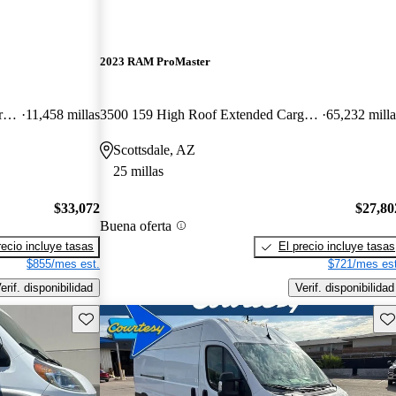
2023 RAM ProMaster
2500 Tradesman 136 Low Roof Cargo Van FWD
11,458 millas
3500 159 High Roof Extended Cargo Van FWD
65,232 milla
Scottsdale, AZ
25 millas
$33,072
$27,80
Buena oferta
recio incluye tasas
El precio incluye tasas
$855/mes est.
$721/mes est
erif. disponibilidad
Verif. disponibilidad
Guarda este Aviso
Gu