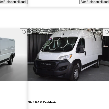
erif. disponibilidad
Verif. disponibilidad
Guarda este Aviso
Gu
2023 RAM ProMaster