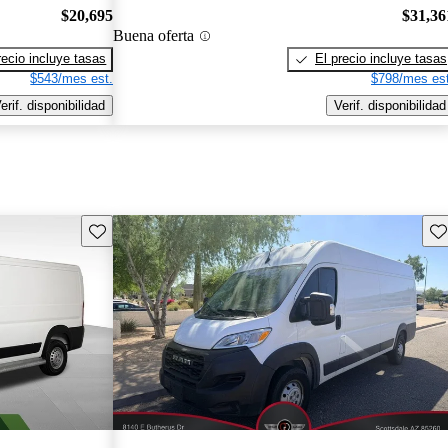
$20,695
$31,36
Buena oferta
recio incluye tasas
El precio incluye tasas
$543/mes est.
$798/mes est
erif. disponibilidad
Verif. disponibilidad
Guarda este Aviso
Gu