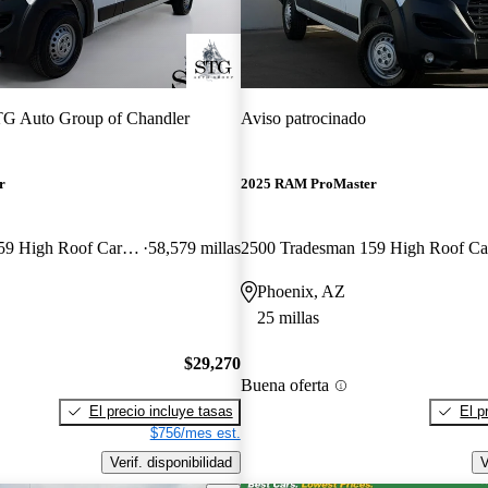
G Auto Group of Chandler
Aviso patrocinado
r
2025 RAM ProMaster
2500 Tradesman 159 High Roof Cargo Van FWD
58,579 millas
Phoenix, AZ
25 millas
$29,270
Buena oferta
El precio incluye tasas
El p
$756/mes est.
Verif. disponibilidad
V