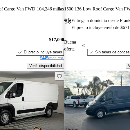
of Cargo Van FWD
104,246 millas
1500 136 Low Roof Cargo Van F
Entrega a domicilio desde Fra
El precio incluye envío de $671
$17,090
Buena
oferta
El precio incluye tasas
Sin tasas de concesi
$445/mes est.
Verif. disponibilidad
V
Guarda este Aviso