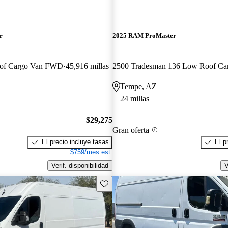
r
2025 RAM ProMaster
oof Cargo Van FWD
45,916 millas
Tempe, AZ
24 millas
$29,275
Gran oferta
El precio incluye tasas
El p
$759/mes est.
Verif. disponibilidad
V
Guarda este Aviso