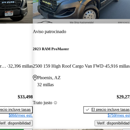
Aviso patrocinado
2023 RAM ProMaster
2500 Tradesman 159 High Roof Cargo Van FWD
32,396 millas
2500 159 High Roof Cargo Van FWD
45,916 millas
Phoenix, AZ
32 millas
$33,498
$29,27
Trato justo
recio incluye tasas
El precio incluye tasas
$866/mes est.
$759/mes est
erif. disponibilidad
Verif. disponibilidad