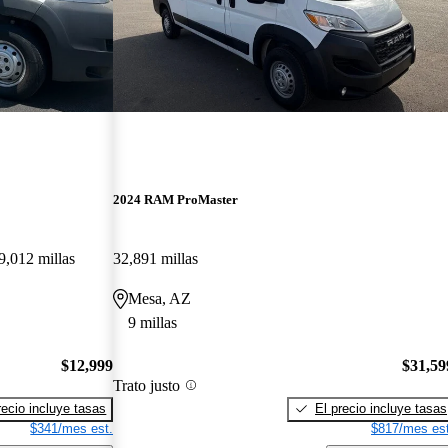
2024 RAM ProMaster
9,012 millas
32,891 millas
Mesa, AZ
9 millas
$12,999
$31,59
Trato justo
recio incluye tasas
El precio incluye tasas
$341/mes est.
$817/mes est