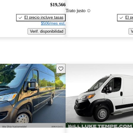
$19,566
Trato justo
El precio incluye tasas
El p
$506/mes est.
Verif. disponibilidad
V
Guarda este Aviso
¡Nuevo!