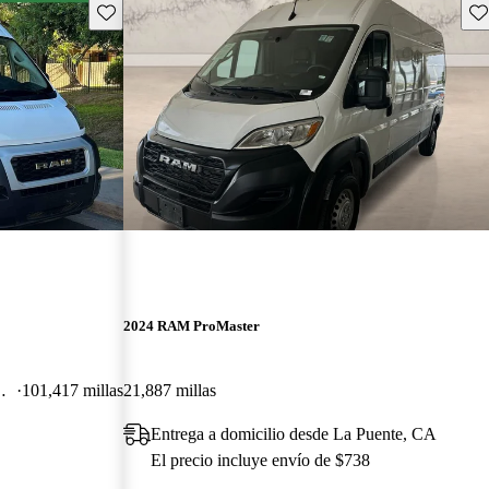
Guarda este Aviso
Gu
2024 RAM ProMaster
argo Van FWD
101,417 millas
21,887 millas
Entrega a domicilio desde La Puente, CA
El precio incluye envío de $738