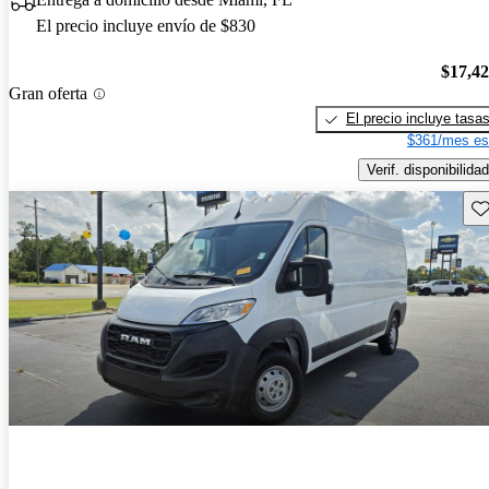
El precio incluye envío de $830
$17,4
Gran oferta
El precio incluye tasa
$361/mes es
Verif. disponibilidad
Gu