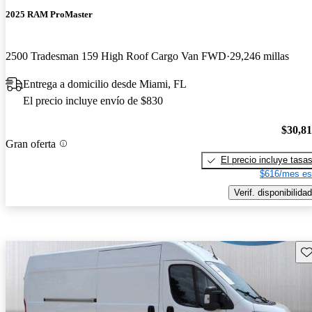
2025 RAM ProMaster
2500 Tradesman 159 High Roof Cargo Van FWD
29,246 millas
Entrega a domicilio desde Miami, FL
El precio incluye envío de $830
$30,8
Gran oferta
El precio incluye tasa
$616/mes es
Verif. disponibilidad
Gu