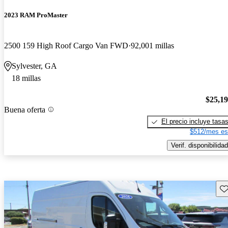
2023 RAM ProMaster
2500 159 High Roof Cargo Van FWD
92,001 millas
Sylvester, GA
18 millas
$25,1
Buena oferta
El precio incluye tasa
$512/mes es
Verif. disponibilidad
Gu