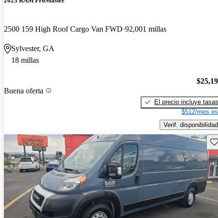
2023 RAM ProMaster
2500 159 High Roof Cargo Van FWD
92,001 millas
Sylvester, GA
18 millas
$25,1
Buena oferta
El precio incluye tasa
$512/mes es
Verif. disponibilidad
Gu