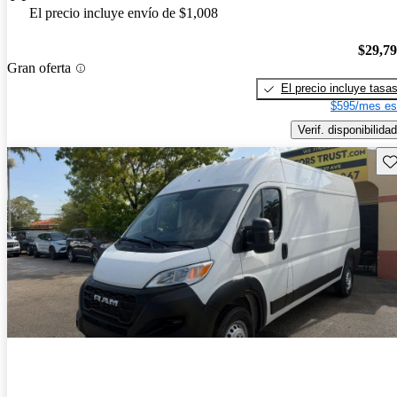
El precio incluye envío de $1,008
$29,7
Gran oferta
El precio incluye tasa
$595/mes es
Verif. disponibilidad
Gu