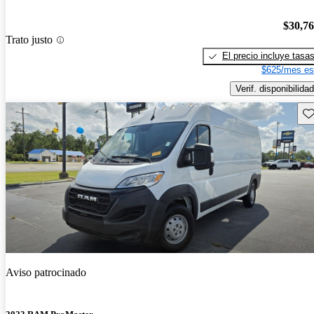
$30,7
Trato justo
El precio incluye tasa
$625/mes es
Verif. disponibilidad
Gu
Aviso patrocinado