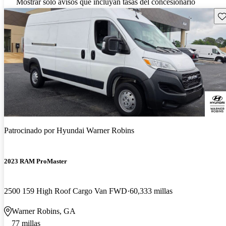
Mostrar solo avisos que incluyan tasas del concesionario
Gu
Patrocinado por
Hyundai Warner Robins
2023 RAM ProMaster
2500 159 High Roof Cargo Van FWD
60,333 millas
Warner Robins, GA
77 millas