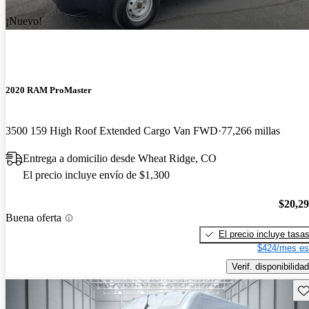
¡Nuevo!
2020 RAM ProMaster
3500 159 High Roof Extended Cargo Van FWD
77,266 millas
Entrega a domicilio desde Wheat Ridge, CO
El precio incluye envío de $1,300
$20,2
Buena oferta
El precio incluye tasa
$424/mes es
Verif. disponibilidad
Gu