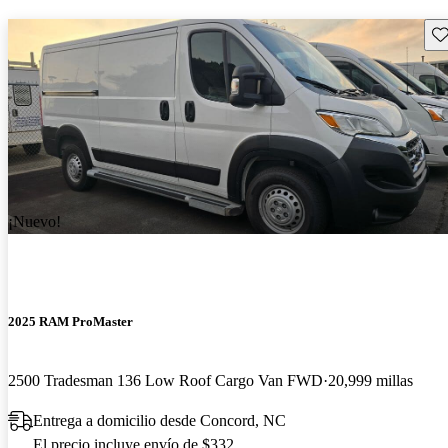
Gu
¡Nuevo!
2025 RAM ProMaster
2500 Tradesman 136 Low Roof Cargo Van FWD
20,999 millas
Entrega a domicilio desde Concord, NC
El precio incluye envío de $332