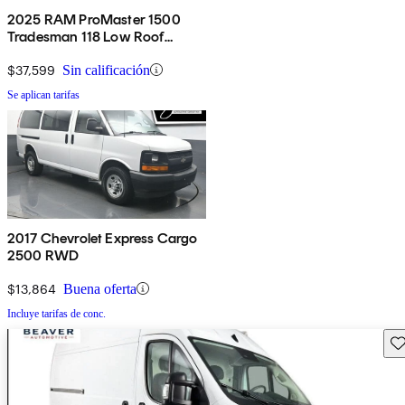
2025 RAM ProMaster 1500
Tradesman 118 Low Roof
Cargo Van FWD
$37,599
Sin calificación
Se aplican tarifas
2017 Chevrolet Express Cargo
2500 RWD
$13,864
Buena oferta
Incluye tarifas de conc.
Gu