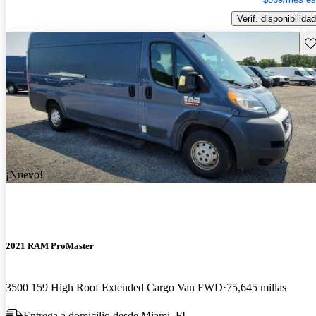
Verif. disponibilidad
Gu
¡Nuevo!
2021 RAM ProMaster
3500 159 High Roof Extended Cargo Van FWD
75,645 millas
Entrega a domicilio desde Miami, FL