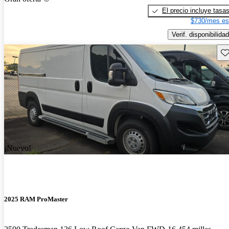
El precio incluye tasa
$730/mes es
Verif. disponibilidad
Gu
¡Nuevo!
2025 RAM ProMaster