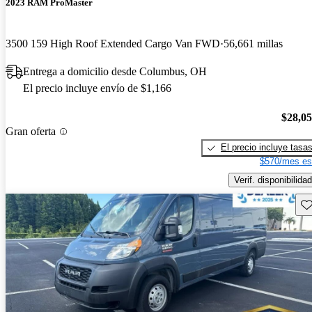
2023 RAM ProMaster
3500 159 High Roof Extended Cargo Van FWD
56,661 millas
Entrega a domicilio desde Columbus, OH
El precio incluye envío de $1,166
$28,0
Gran oferta
El precio incluye tasa
$570/mes es
Verif. disponibilidad
Gu