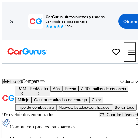
CarGurus: Autos nuevos y usados
Obtene
Con Modo de concesionario
150K+
RAM ProMaster usados en venta cerca de
Albany, GA
Compara
Filtro (2)
Ordenar
RAM
ProMaster
Año
Precio
A 100 millas de distancia
Millaje
Ocultar resultados de entrega
Color
Tipo de combustible
Nuevos/Usados/Certificados
Borrar todo
956 vehículos encontrados
Guardar búsque
Compra con precios transparentes.