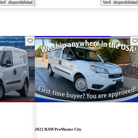
erif. disponibilidad
Verif. disponibilidad
Guarda este Aviso
Gu
2022 RAM ProMaster City