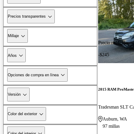
Precios transparentes
Millaje
Precio reducido
-$245
Años
Opciones de compra en línea
2015 RAM ProMaster
Versión
Tradesman SLT C
Color del exterior
Auburn, WA
97 millas
Color del interior