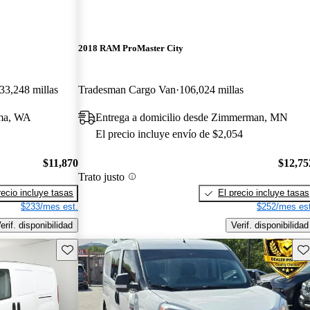
2018 RAM ProMaster City
33,248 millas
Tradesman Cargo Van
106,024 millas
ima, WA
Entrega a domicilio desde Zimmerman, MN
El precio incluye envío de $2,054
$11,870
$12,75
Trato justo
recio incluye tasas
El precio incluye tasas
$233/mes est.
$252/mes est
erif. disponibilidad
Verif. disponibilidad
Guarda este Aviso
Gu