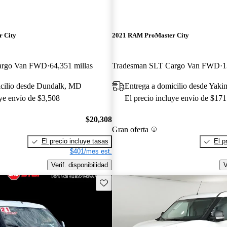
 City
2021 RAM ProMaster City
argo Van FWD
64,351 millas
Tradesman SLT Cargo Van FWD
1
icilio desde Dundalk, MD
Entrega a domicilio desde Yak
uye envío de $3,508
El precio incluye envío de $171
$20,308
Gran oferta
El precio incluye tasas
El p
$401/mes est.
Verif. disponibilidad
V
Guarda este Aviso