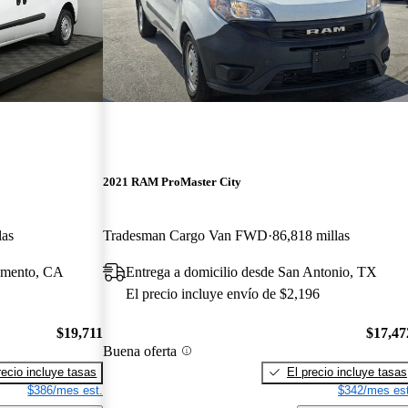
2021 RAM ProMaster City
las
Tradesman Cargo Van FWD
86,818 millas
ramento, CA
Entrega a domicilio desde San Antonio, TX
El precio incluye envío de $2,196
$19,711
$17,47
Buena oferta
recio incluye tasas
El precio incluye tasas
$386/mes est.
$342/mes est