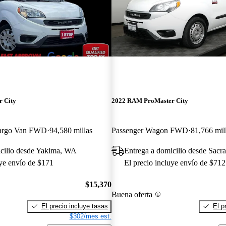
 City
2022 RAM ProMaster City
argo Van FWD
94,580 millas
Passenger Wagon FWD
81,766 mil
icilio desde Yakima, WA
Entrega a domicilio desde Sac
uye envío de $171
El precio incluye envío de $712
$15,370
Buena oferta
El precio incluye tasas
El p
$302/mes est.