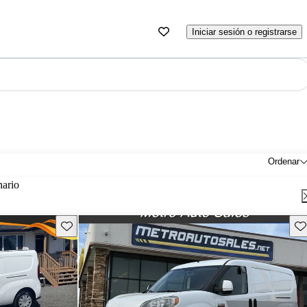
Iniciar sesión o registrarse
Ordenar
nario
Guarda este Aviso
Gu