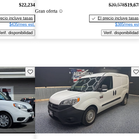
$22,234
$20,578
$19,67
Gran oferta
recio incluye tasas
El precio incluye tasas
$435/mes est.
$385/mes est
erif. disponibilidad
Verif. disponibilidad
Guarda este Aviso
Gu