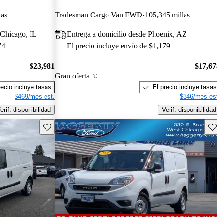
las
Tradesman Cargo Van FWD
105,345 millas
 Chicago, IL
Entrega a domicilio desde Phoenix, AZ
74
El precio incluye envío de $1,179
$23,981
$17,67
Gran oferta
recio incluye tasas
El precio incluye tasas
$469/mes est.
$346/mes est
erif. disponibilidad
Verif. disponibilidad
Guarda este Aviso
Gu