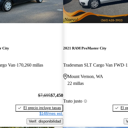
¡Nuevo!
 City
2021 RAM ProMaster City
argo Van
170,260 millas
Tradesman SLT Cargo Van FWD
1
Mount Vernon, WA
22 millas
$7,695
$7,450
Trato justo
El precio incluye tasas
El p
$148/mes est.
Verif. disponibilidad
V