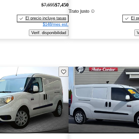
$7,695
$7,450
Trato justo
El precio incluye tasas
El p
$148/mes est.
Verif. disponibilidad
V
Guarda este Aviso