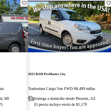
Guarda este Aviso
Gu
Precio reducido
-$900
2022 RAM ProMaster City
las
Tradesman Cargo Van FWD
88,489 millas
it, MI
Entrega a domicilio desde Phoenix, AZ
25
El precio incluye envío de $1,179