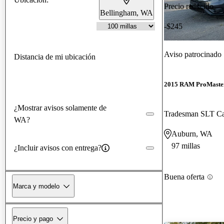
Precio reducido
Bellingham, WA
-$245
Aviso patrocinado
Distancia de mi ubicación
2015 RAM ProMaster
¿Mostrar avisos solamente de
Tradesman SLT C
WA?
Auburn, WA
97 millas
¿Incluir avisos con entrega?
Buena oferta
Marca y modelo
Precio y pago