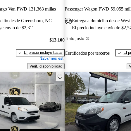
argo Van FWD
131,363 millas
Passenger Wagon FWD
59,055 mil
icilio desde Greensboro, NC
Entrega a domicilio desde West
uye envío de $2,311
El precio incluye envío de $2,5
Trato justo
$13,100
El precio incluye tasas
El p
Certificados por terceros
$257/mes est.
Verif. disponibilidad
V
Guarda este Aviso