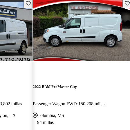
Guarda este Aviso
Gu
2022 RAM ProMaster City
3,802 millas
Passenger Wagon FWD
150,208 millas
ngton, TX
Columbia, MS
94 millas