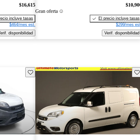
$16,615
$10,90
Gran oferta
recio incluye tasas
El precio incluye tasas
$464/mes est.
$299/mes est
erif. disponibilidad
Verif. disponibilidad
Guarda este Aviso
Gu