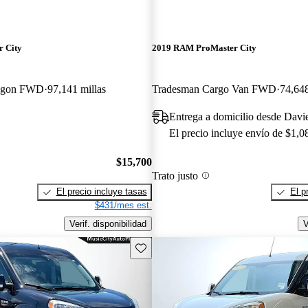
 City
2019 RAM ProMaster City
agon FWD
97,141 millas
Tradesman Cargo Van FWD
74,648
Entrega a domicilio desde Davi
El precio incluye envío de $1,0
$15,700
Trato justo
El precio incluye tasas
El p
$431/mes est.
Verif. disponibilidad
V
Guarda este Aviso