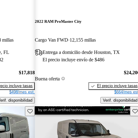
2022 RAM ProMaster City
 millas
Cargo Van FWD
12,155 millas
e, FL
Entrega a domicilio desde Houston, TX
82
El precio incluye envío de $486
$17,818
$24,20
Buena oferta
recio incluye tasas
El precio incluye tasas
$498/mes est.
$664/mes est
erif. disponibilidad
Verif. disponibilidad
Guarda este Aviso
Gu