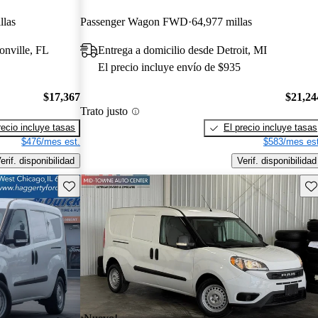
llas
Passenger Wagon FWD
64,977 millas
onville, FL
Entrega a domicilio desde Detroit, MI
El precio incluye envío de $935
$17,367
$21,24
Trato justo
recio incluye tasas
El precio incluye tasas
$476/mes est.
$583/mes est
erif. disponibilidad
Verif. disponibilidad
Guarda este Aviso
Gu