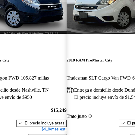
 City
2019 RAM ProMaster City
agon FWD
105,827 millas
Tradesman SLT Cargo Van FWD
6
cilio desde Nashville, TN
Entrega a domicilio desde Dun
uye envío de $950
El precio incluye envío de $1,5
$15,249
Trato justo
El precio incluye tasas
El p
$419/mes est.