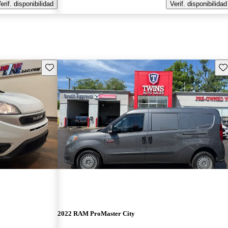
erif. disponibilidad
Verif. disponibilidad
Guarda este Aviso
Gu
2022 RAM ProMaster City