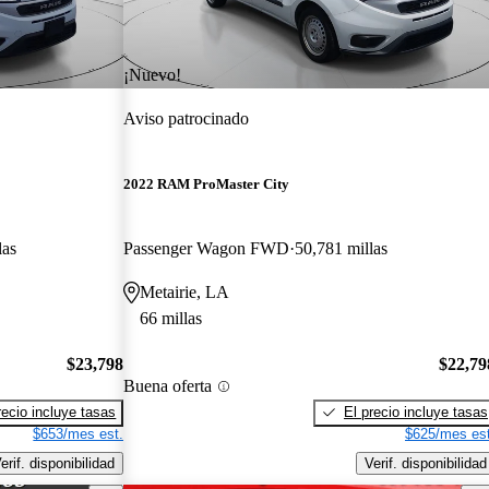
¡Nuevo!
Aviso patrocinado
2022 RAM ProMaster City
las
Passenger Wagon FWD
50,781 millas
Metairie, LA
66 millas
$23,798
$22,79
Buena oferta
recio incluye tasas
El precio incluye tasas
$653/mes est.
$625/mes est
erif. disponibilidad
Verif. disponibilidad