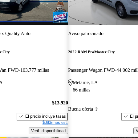
x Quality Auto
Aviso patrocinado
 City
2022 RAM ProMaster City
 Van FWD
103,777 millas
Passenger Wagon FWD
44,002 mil
LA
Metairie, LA
66 millas
$13,920
Buena oferta
El precio incluye tasas
El p
$383/mes est.
Verif. disponibilidad
V