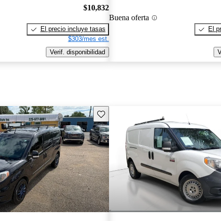
$10,832
Buena oferta
El precio incluye tasas
El p
$303/mes est.
Verif. disponibilidad
V
Guarda este Aviso