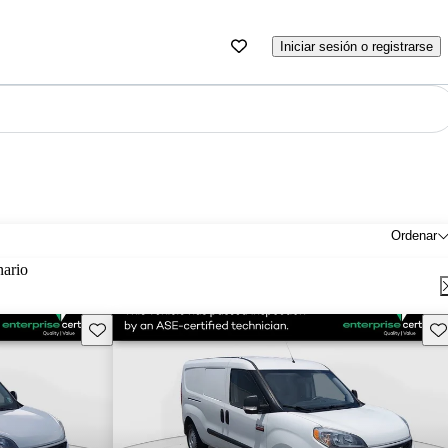
Iniciar sesión o registrarse
Ordenar
nario
Guarda este Aviso
Gu