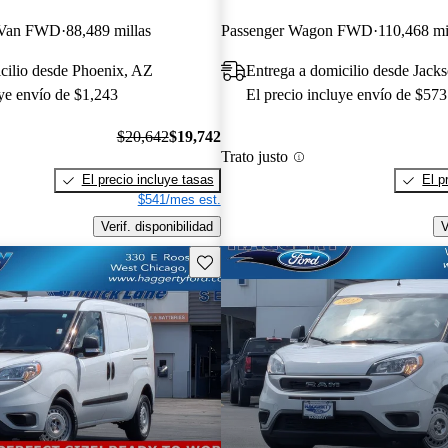
 Van FWD
88,489 millas
Passenger Wagon FWD
110,468 mi
cilio desde Phoenix, AZ
Entrega a domicilio desde Jacks
uye envío de $1,243
El precio incluye envío de $573
$20,642
$19,742
Trato justo
El precio incluye tasas
El p
$541/mes est.
Verif. disponibilidad
V
Guarda este Aviso