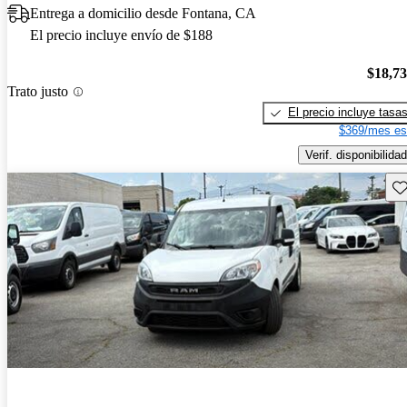
Entrega a domicilio desde Fontana, CA
El precio incluye envío de $188
$18,7
Trato justo
El precio incluye tasa
$369/mes es
Verif. disponibilidad
Gu