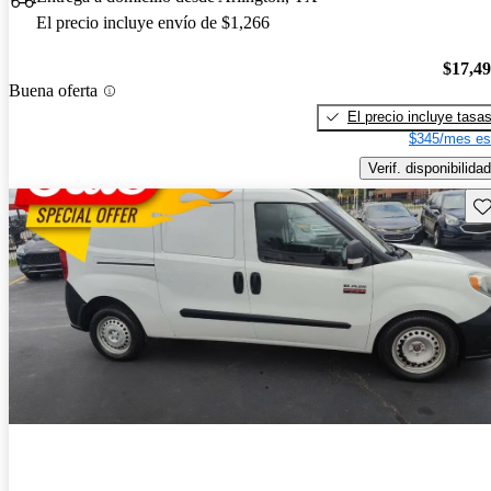
El precio incluye envío de $1,266
$17,4
Buena oferta
El precio incluye tasa
$345/mes es
Verif. disponibilidad
Gu