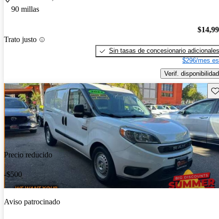
90 millas
$14,9
Trato justo
Sin tasas de concesionario adicionale
$296/mes es
Verif. disponibilidad
Gu
Precio reducido
-$500
Aviso patrocinado