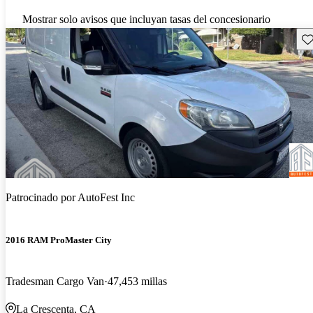
Mostrar solo avisos que incluyan tasas del concesionario
Gu
Patrocinado por
AutoFest Inc
2016 RAM ProMaster City
Tradesman Cargo Van
47,453 millas
La Crescenta, CA