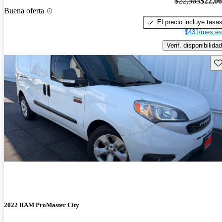
$22,565
$22,0
Buena oferta
El precio incluye tasa
$431/mes es
Verif. disponibilidad
Gu
2022 RAM ProMaster City