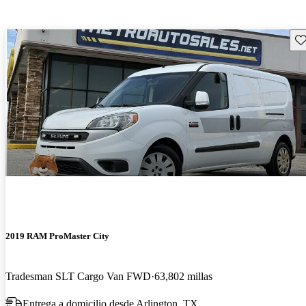
Gu
2019 RAM ProMaster City
Tradesman SLT Cargo Van FWD
63,802 millas
Entrega a domicilio desde Arlington, TX