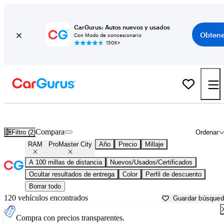
CarGurus: Autos nuevos y usados
Obtene
Con Modo de concesionario
150K+
RAM ProMaster City usados en venta cerca de
Bakersfield, CA
Compara
Filtro (2)
Ordenar
RAM
ProMaster City
Año
Precio
Millaje
A 100 millas de distancia
Nuevos/Usados/Certificados
Ocultar resultados de entrega
Color
Perfil de descuento
Borrar todo
120 vehículos encontrados
Guardar búsque
Compra con precios transparentes.