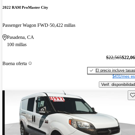
2022 RAM ProMaster City
Passenger Wagon FWD
50,422 millas
Pasadena, CA
100 millas
$22,565
$22,0
Buena oferta
El precio incluye tasa
$431/mes es
Verif. disponibilidad
Gu