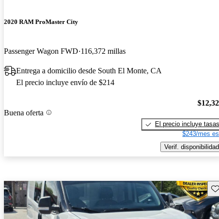
2020 RAM ProMaster City
Passenger Wagon FWD
116,372 millas
Entrega a domicilio desde South El Monte, CA
El precio incluye envío de $214
$12,3
Buena oferta
El precio incluye tasa
$243/mes es
Verif. disponibilidad
Gu