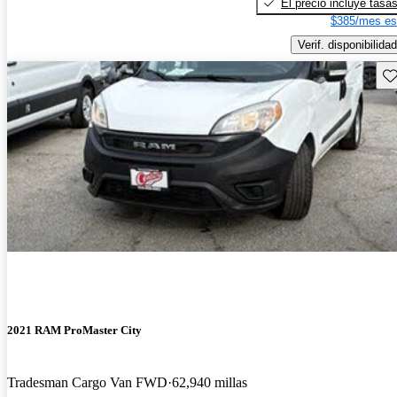
El precio incluye tasa
$385/mes es
Verif. disponibilidad
Gu
2021 RAM ProMaster City
Tradesman Cargo Van FWD
62,940 millas