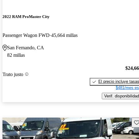
2022 RAM ProMaster City
Passenger Wagon FWD
45,664 millas
San Fernando, CA
82 millas
$24,6
Trato justo
El precio incluye tasa
$481/mes es
Verif. disponibilidad
Gu