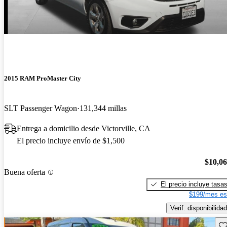
2015 RAM ProMaster City
SLT Passenger Wagon
131,344 millas
Entrega a domicilio desde Victorville, CA
El precio incluye envío de $1,500
$10,0
Buena oferta
El precio incluye tasa
$199/mes es
Verif. disponibilidad
Gu