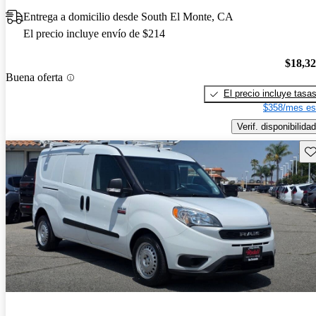
Entrega a domicilio desde South El Monte, CA
El precio incluye envío de $214
$18,3
Buena oferta
El precio incluye tasa
$358/mes es
Verif. disponibilidad
Gu