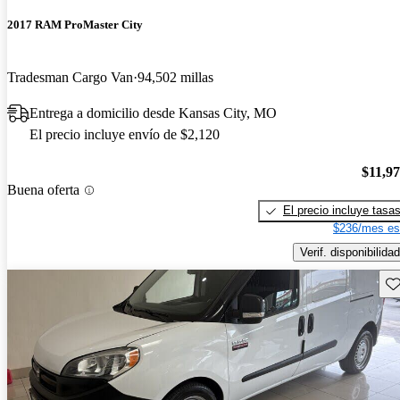
2017 RAM ProMaster City
Tradesman Cargo Van
94,502 millas
Entrega a domicilio desde Kansas City, MO
El precio incluye envío de $2,120
$11,9
Buena oferta
El precio incluye tasa
$236/mes es
Verif. disponibilidad
Gu