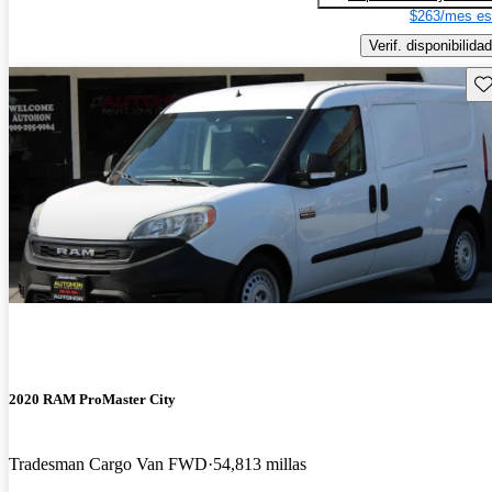
$263/mes es
Verif. disponibilidad
Gu
2020 RAM ProMaster City
Tradesman Cargo Van FWD
54,813 millas