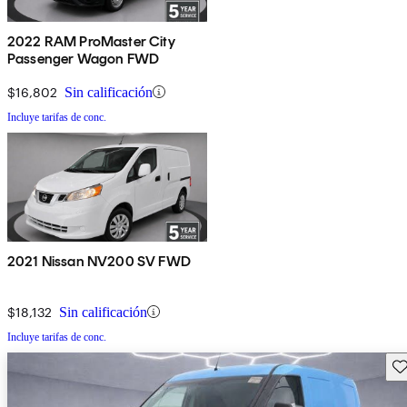
2022 RAM ProMaster City
Passenger Wagon FWD
$16,802
Sin calificación
Incluye tarifas de conc.
2021 Nissan NV200 SV FWD
$18,132
Sin calificación
Incluye tarifas de conc.
Gu