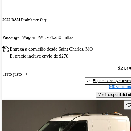
2022 RAM ProMaster City
Passenger Wagon FWD
64,280 millas
Entrega a domicilio desde Saint Charles, MO
El precio incluye envío de $278
$21,4
Trato justo
El precio incluye tasa
$407/mes es
Verif. disponibilidad
Gu