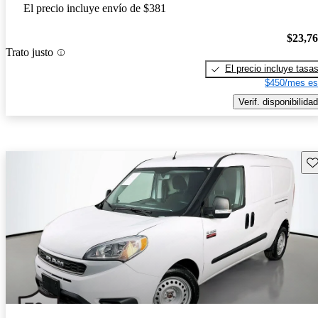
El precio incluye envío de $381
$23,7
Trato justo
El precio incluye tasa
$450/mes es
Verif. disponibilidad
Gu