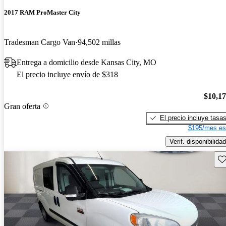
2017 RAM ProMaster City
Tradesman Cargo Van
94,502 millas
Entrega a domicilio desde Kansas City, MO
El precio incluye envío de $318
$10,1
Gran oferta
El precio incluye tasa
$195/mes es
Verif. disponibilidad
Gu