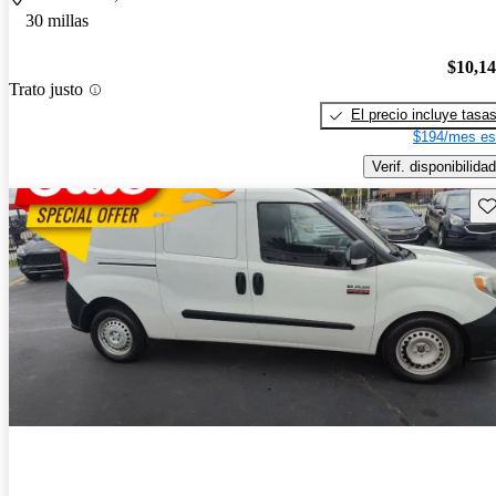
30 millas
$10,1
Trato justo
El precio incluye tasa
$194/mes es
Verif. disponibilidad
Gu