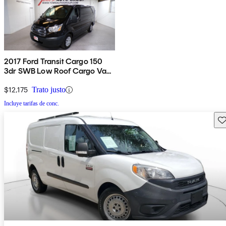
2017 Ford Transit Cargo 150
3dr SWB Low Roof Cargo Van
with Sliding Passenger Side
Door
$12,175
Trato justo
Incluye tarifas de conc.
Gu