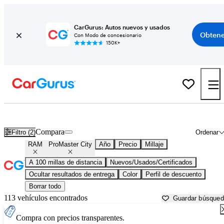
CarGurus: Autos nuevos y usados
Obtene
Con Modo de concesionario
150K+
RAM ProMaster City usados en venta cerca de
Ames, IA
Compara
Filtro (2)
Ordenar
RAM
ProMaster City
Año
Precio
Millaje
A 100 millas de distancia
Nuevos/Usados/Certificados
Ocultar resultados de entrega
Color
Perfil de descuento
Borrar todo
113 vehículos encontrados
Guardar búsque
Compra con precios transparentes.