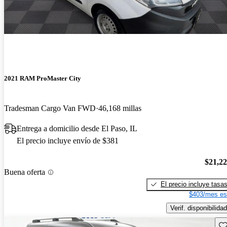
2021 RAM ProMaster City
Tradesman Cargo Van FWD
46,168 millas
Entrega a domicilio desde El Paso, IL
El precio incluye envío de $381
$21,2
Buena oferta
El precio incluye tasa
$403/mes es
Verif. disponibilidad
Gu