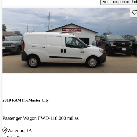
Verif. disponibilidad
Gu
2019 RAM ProMaster City
Passenger Wagon FWD
118,000 millas
Waterloo, IA