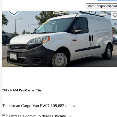
Verif. disponibilidad
Gu
2019 RAM ProMaster City
Tradesman Cargo Van FWD
108,682 millas
Entrega a domicilio desde Chicago, IL