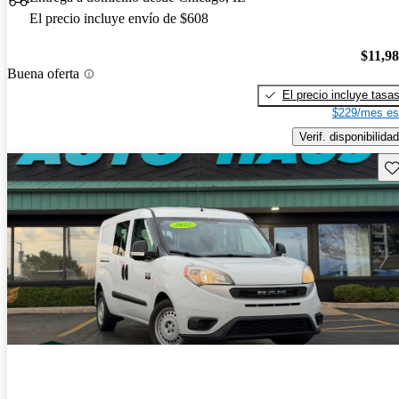
El precio incluye envío de $608
$11,9
Buena oferta
El precio incluye tasa
$229/mes es
Verif. disponibilidad
Gu