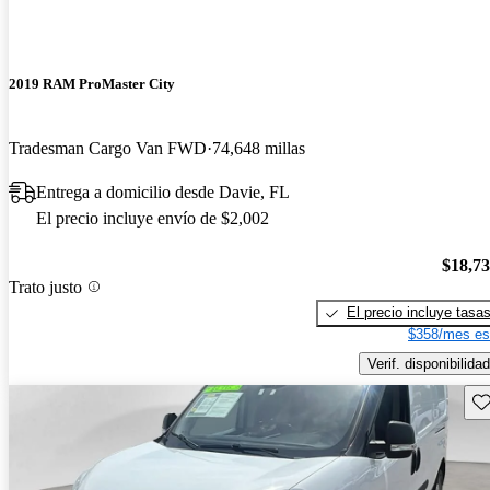
2019 RAM ProMaster City
Tradesman Cargo Van FWD
74,648 millas
Entrega a domicilio desde Davie, FL
El precio incluye envío de $2,002
$18,7
Trato justo
El precio incluye tasa
$358/mes es
Verif. disponibilidad
Gu