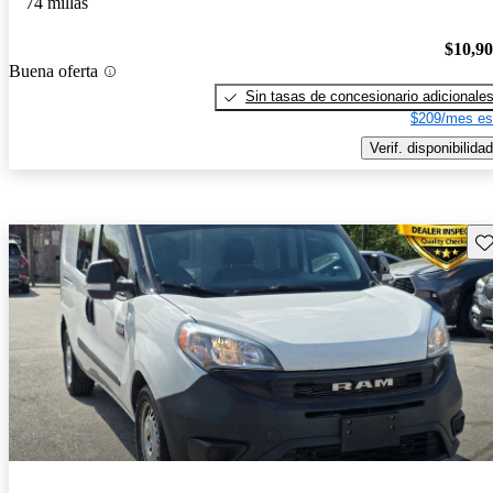
74 millas
$10,9
Buena oferta
Sin tasas de concesionario adicionale
$209/mes es
Verif. disponibilidad
Gu