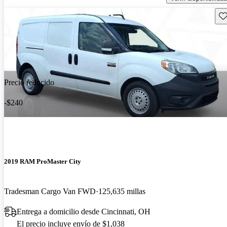
Gu
Precio reducido
-$240
2019 RAM ProMaster City
Tradesman Cargo Van FWD
125,635 millas
Entrega a domicilio desde Cincinnati, OH
El precio incluye envío de $1,038