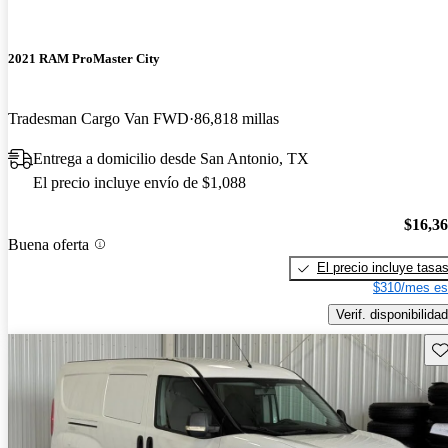
2021 RAM ProMaster City
Tradesman Cargo Van FWD
86,818 millas
Entrega a domicilio desde San Antonio, TX
El precio incluye envío de $1,088
$16,3
Buena oferta
El precio incluye tasa
$310/mes es
Verif. disponibilidad
Gu