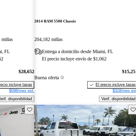
2014 RAM 5500 Chassis
 millas
204,182 millas
i, FL
Entrega a domicilio desde Miami, FL
62
El precio incluye envío de $1,062
$28,652
$15,25
Buena oferta
recio incluye tasas
El precio incluye tasas
$598/mes est.
$318/mes est
erif. disponibilidad
Verif. disponibilidad
Guarda este Aviso
Gu