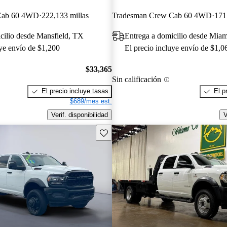
Cab 60 4WD
222,133 millas
Tradesman Crew Cab 60 4WD
171
cilio desde Mansfield, TX
Entrega a domicilio desde Miam
uye envío de $1,200
El precio incluye envío de $1,0
$33,365
Sin calificación
El precio incluye tasas
El p
$689/mes est.
Verif. disponibilidad
V
Guarda este Aviso