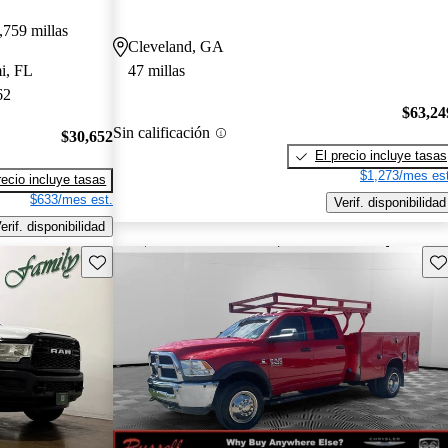
,759 millas
Cleveland, GA
i, FL
47 millas
62
$63,24
Sin calificación
$30,652
El precio incluye tasas
$1,273/mes est
recio incluye tasas
$633/mes est.
Verif. disponibilidad
erif. disponibilidad
Guarda este Aviso
Gu