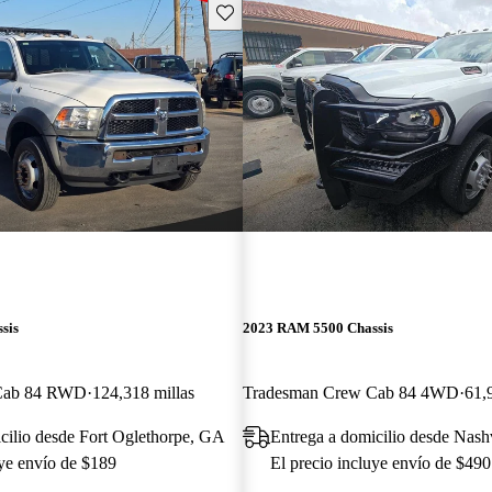
Guarda este Aviso
sis
2023 RAM 5500 Chassis
Cab 84 RWD
124,318 millas
Tradesman Crew Cab 84 4WD
61,
cilio desde Fort Oglethorpe, GA
Entrega a domicilio desde Nash
uye envío de $189
El precio incluye envío de $490