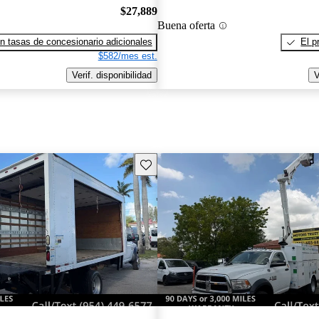
$27,889
Buena oferta
n tasas de concesionario adicionales
El p
$582/mes est.
Verif. disponibilidad
V
Guarda este Aviso