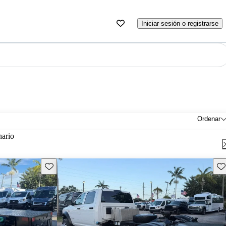
Iniciar sesión o registrarse
Ordenar
nario
Guarda este Aviso
Gu