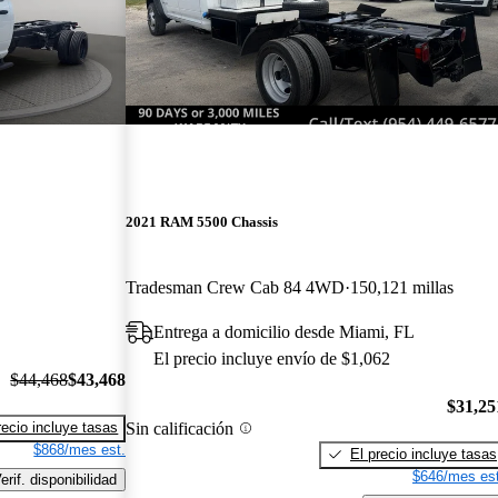
2021 RAM 5500 Chassis
Tradesman Crew Cab 84 4WD
150,121 millas
Entrega a domicilio desde Miami, FL
El precio incluye envío de $1,062
$44,468
$43,468
$31,25
Sin calificación
recio incluye tasas
$868/mes est.
El precio incluye tasas
$646/mes est
erif. disponibilidad