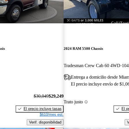
¡Nuevo!
sis
2024 RAM 5500 Chassis
Tradesman Crew Cab 60 4WD
104
Entrega a domicilio desde Miam
El precio incluye envío de $1,0
$30,049
$29,249
Trato justo
El precio incluye tasas
El p
$610/mes est.
Verif. disponibilidad
V