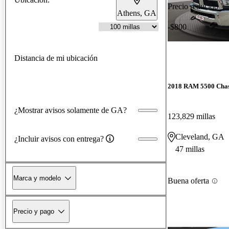
Precio reducido
Athens, GA
-$800
Distancia de mi ubicación
2018 RAM 5500 Chas
¿Mostrar avisos solamente de GA?
123,829 millas
Cleveland, GA
¿Incluir avisos con entrega?
47 millas
Marca y modelo
Buena oferta
Precio y pago