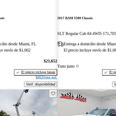
sis
2017 RAM 5500 Chassis
SLT Regular Cab 84 4WD
171,705
cilio desde Miami, FL
Entrega a domicilio desde Miam
uye envío de $1,062
El precio incluye envío de $1,0
$21,652
Trato justo
El precio incluye tasas
El p
$452/mes est.
Verif. disponibilidad
V
Guarda este Aviso