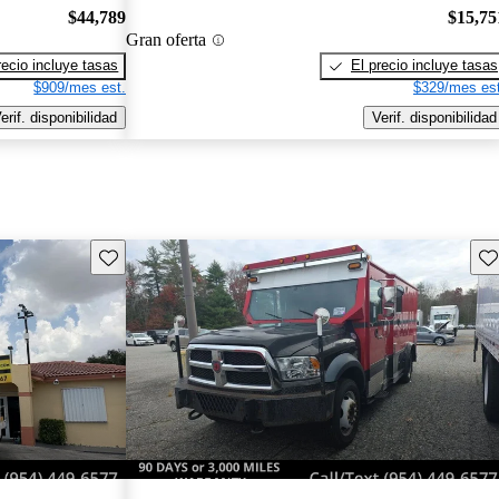
$44,789
$15,75
Gran oferta
recio incluye tasas
El precio incluye tasas
$909/mes est.
$329/mes est
erif. disponibilidad
Verif. disponibilidad
Guarda este Aviso
Gu