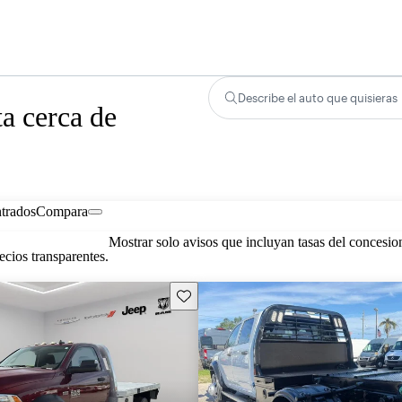
Describe el auto que quisieras
a cerca de
trados
Compara
Mostrar solo avisos que incluyan tasas del concesio
cios transparentes.
Guarda este Aviso