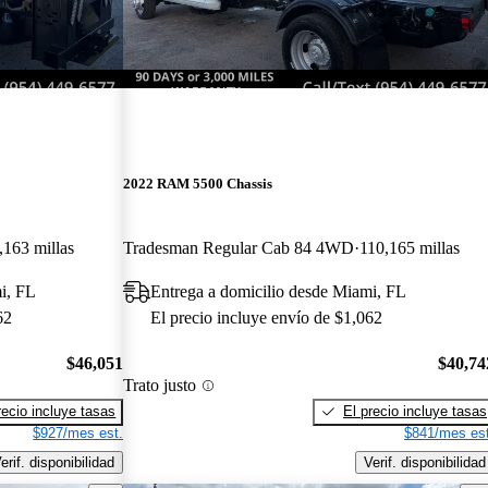
2022 RAM 5500 Chassis
,163 millas
Tradesman Regular Cab 84 4WD
110,165 millas
i, FL
Entrega a domicilio desde Miami, FL
62
El precio incluye envío de $1,062
$46,051
$40,74
Trato justo
recio incluye tasas
El precio incluye tasas
$927/mes est.
$841/mes est
erif. disponibilidad
Verif. disponibilidad