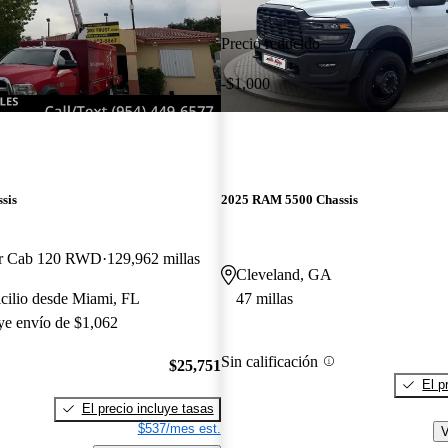
Precio reducido
-$1,000
sis
2025 RAM 5500 Chassis
ar Cab 120 RWD
129,962 millas
Cleveland, GA
cilio desde Miami, FL
47 millas
uye envío de $1,062
Sin calificación
$25,751
El p
El precio incluye tasas
$537/mes est.
V