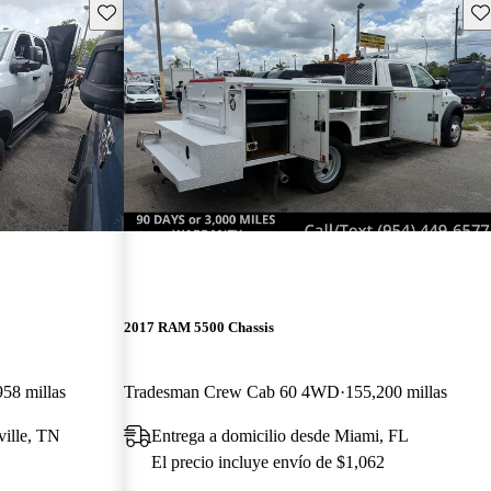
Guarda este Aviso
Gu
2017 RAM 5500 Chassis
958 millas
Tradesman Crew Cab 60 4WD
155,200 millas
ville, TN
Entrega a domicilio desde Miami, FL
El precio incluye envío de $1,062