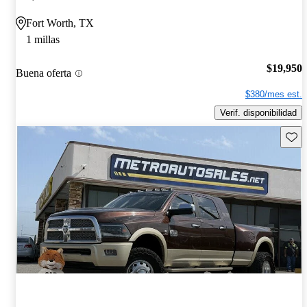
Fort Worth, TX
1 millas
$19,950
Buena oferta
$380/mes est.
Verif. disponibilidad
Guard