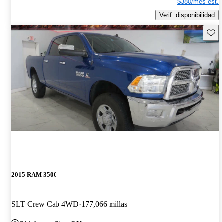
$380/mes est.
Verif. disponibilidad
Guard
2015 RAM 3500
SLT Crew Cab 4WD
177,066 millas