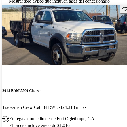
Mostrar solo avisos que incluyan tasas del concesionario
Gu
2018 RAM 5500 Chassis
Tradesman Crew Cab 84 RWD
124,318 millas
Entrega a domicilio desde Fort Oglethorpe, GA
El precio incluye envío de $1,016