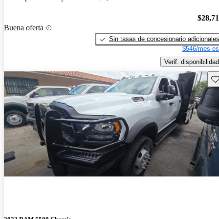
$28,7
Buena oferta
Sin tasas de concesionario adicionale
$546/mes es
Verif. disponibilidad
Gu