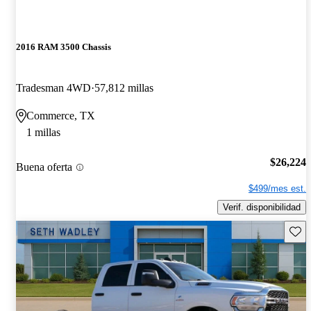
2016 RAM 3500 Chassis
Tradesman 4WD
57,812 millas
Commerce, TX
1 millas
$26,224
Buena oferta
$499/mes est.
Verif. disponibilidad
Guard