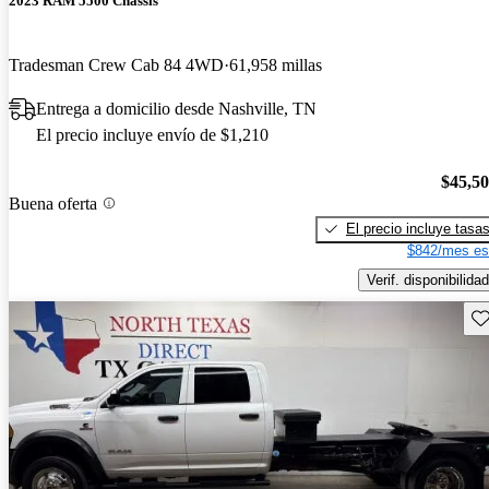
2023 RAM 5500 Chassis
Tradesman Crew Cab 84 4WD
61,958 millas
Entrega a domicilio desde Nashville, TN
El precio incluye envío de $1,210
$45,5
Buena oferta
El precio incluye tasa
$842/mes es
Verif. disponibilidad
Gu