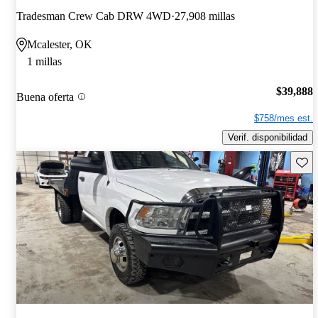
Tradesman Crew Cab DRW 4WD
27,908 millas
Mcalester, OK
1 millas
$39,888
Buena oferta
$758/mes est.
Verif. disponibilidad
Guard