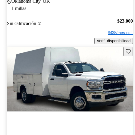
Oklahoma City, OK
1 millas
$23,000
Sin calificación
$438/mes est.
Verif. disponibilidad
Guard