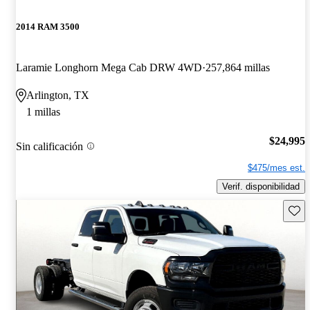
2014 RAM 3500
Laramie Longhorn Mega Cab DRW 4WD
257,864 millas
Arlington, TX
1 millas
$24,995
Sin calificación
$475/mes est.
Verif. disponibilidad
Guard