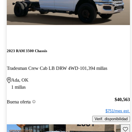
2023 RAM 3500 Chassis
Tradesman Crew Cab LB DRW 4WD
101,394 millas
Ada, OK
1 millas
$40,563
Buena oferta
$751/mes est.
Verif. disponibilidad
Guard