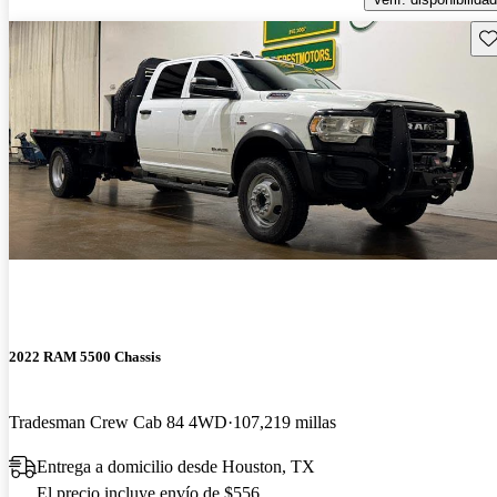
Gu
2022 RAM 5500 Chassis
Tradesman Crew Cab 84 4WD
107,219 millas
Entrega a domicilio desde Houston, TX
El precio incluye envío de $556