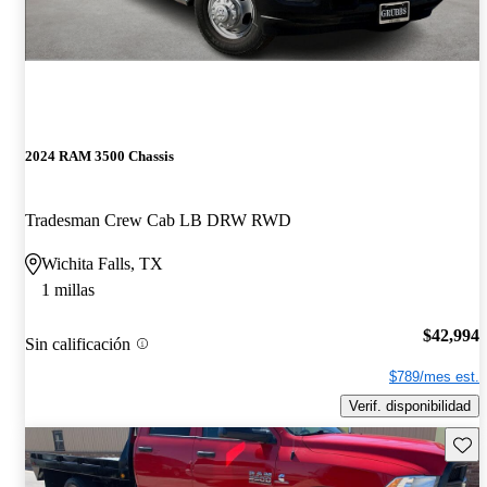
2024 RAM 3500 Chassis
Tradesman Crew Cab LB DRW RWD
Wichita Falls, TX
1 millas
$42,994
Sin calificación
$789/mes est.
Verif. disponibilidad
Guard