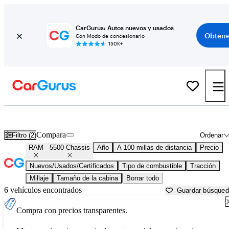
CarGurus: Autos nuevos y usados
Obtene
Con Modo de concesionario
150K+
RAM 5500 Chassis usados en venta cerca de
Ardmore, OK
Compara
Filtro (2)
Ordenar
RAM
5500 Chassis
Año
A 100 millas de distancia
Precio
Nuevos/Usados/Certificados
Tipo de combustible
Tracción
Millaje
Tamaño de la cabina
Borrar todo
6 vehículos encontrados
Guardar búsque
Compra con precios transparentes.