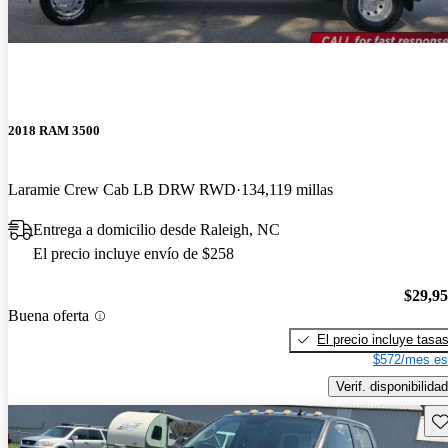
2018 RAM 3500
Laramie Crew Cab LB DRW RWD
134,119 millas
Entrega a domicilio desde Raleigh, NC
El precio incluye envío de $258
$29,9
Buena oferta
El precio incluye tasa
$572/mes es
Verif. disponibilidad
Gu