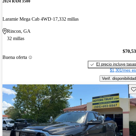
2024 RAM 3500
Laramie Mega Cab 4WD
17,332 millas
Rincon, GA
32 millas
$70,5
Buena oferta
El precio incluye tasa
$1,301/mes es
Verif. disponibilidad
Gu