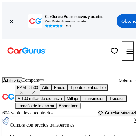
CarGurus: Autos nuevos y usados
Obtene
Con Modo de concesionario
150K+
RAM 3500 usados en venta cerca de
Beaufort, SC
Compara
Filtro (2)
Ordenar
RAM
3500
Año
Precio
Tipo de combustible
A 100 millas de distancia
Millaje
Transmisión
Tracción
Tamaño de la cabina
Borrar todo
604 vehículos encontrados
Guardar búsque
Compra con precios transparentes.