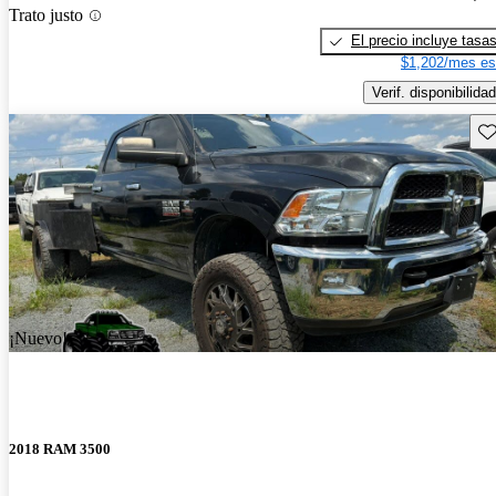
Trato justo
El precio incluye tasa
$1,202/mes es
Verif. disponibilidad
Gu
¡Nuevo!
2018 RAM 3500