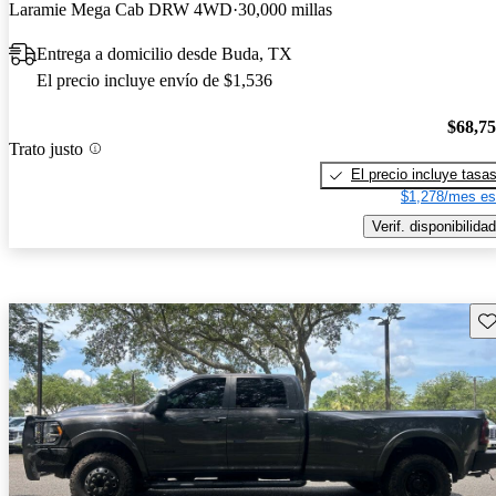
Laramie Mega Cab DRW 4WD
30,000 millas
Entrega a domicilio desde Buda, TX
El precio incluye envío de $1,536
$68,7
Trato justo
El precio incluye tasa
$1,278/mes es
Verif. disponibilidad
Gu