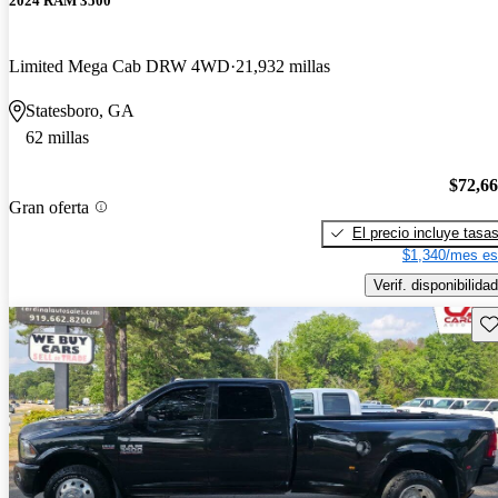
2024 RAM 3500
Limited Mega Cab DRW 4WD
21,932 millas
Statesboro, GA
62 millas
$72,6
Gran oferta
El precio incluye tasa
$1,340/mes es
Verif. disponibilidad
Gu