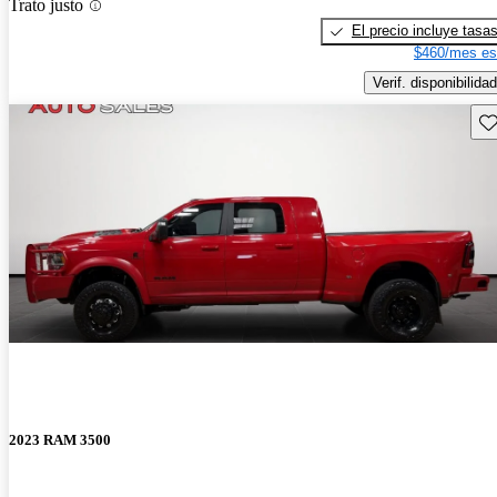
Trato justo
El precio incluye tasa
$460/mes es
Verif. disponibilidad
Gu
2023 RAM 3500