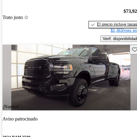
$73,9
Trato justo
El precio incluye tasa
$1,363/mes es
Verif. disponibilidad
Gu
¡Nuevo!
Aviso patrocinado