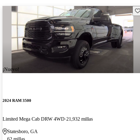
Gu
¡Nuevo!
2024 RAM 3500
Limited Mega Cab DRW 4WD
21,932 millas
Statesboro, GA
62 millas