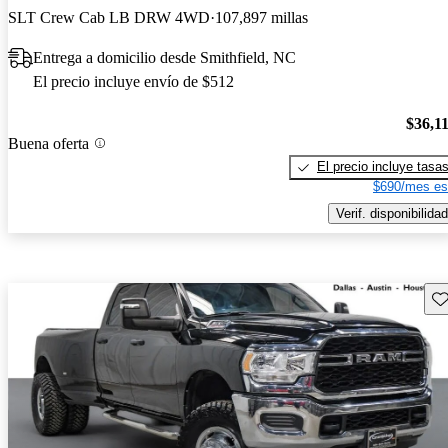
SLT Crew Cab LB DRW 4WD
107,897 millas
Entrega a domicilio desde Smithfield, NC
El precio incluye envío de $512
$36,1
Buena oferta
El precio incluye tasa
$690/mes es
Verif. disponibilidad
Gu