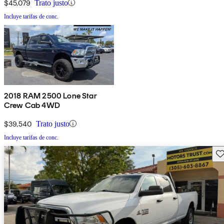
$45,079
Trato justo
Incluye tarifas de conc.
2018 RAM 2500 Lone Star
Crew Cab 4WD
$39,540
Trato justo
Incluye tarifas de conc.
Gu