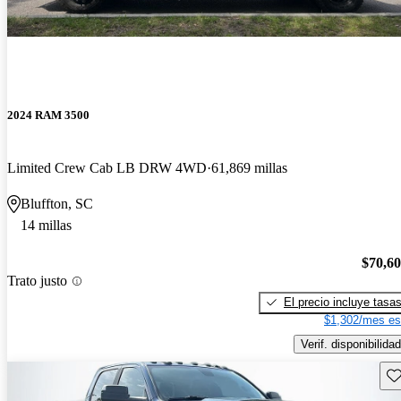
2024 RAM 3500
Limited Crew Cab LB DRW 4WD
61,869 millas
Bluffton, SC
14 millas
$70,6
Trato justo
El precio incluye tasa
$1,302/mes es
Verif. disponibilidad
Gu