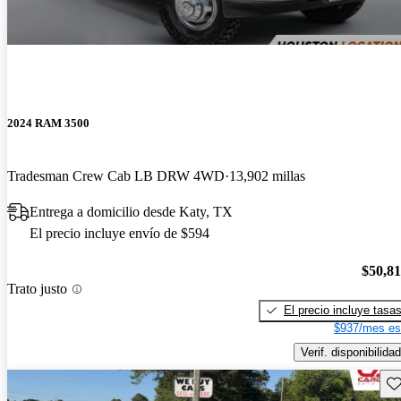
2024 RAM 3500
Tradesman Crew Cab LB DRW 4WD
13,902 millas
Entrega a domicilio desde Katy, TX
El precio incluye envío de $594
$50,8
Trato justo
El precio incluye tasa
$937/mes es
Verif. disponibilidad
Gu