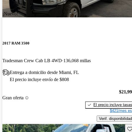
¡Nuevo!
2017 RAM 3500
Tradesman Crew Cab LB 4WD
136,068 millas
Entrega a domicilio desde Miami, FL
El precio incluye envío de $808
$21,9
Gran oferta
El precio incluye tasa
$421/mes es
Verif. disponibilidad
Gu