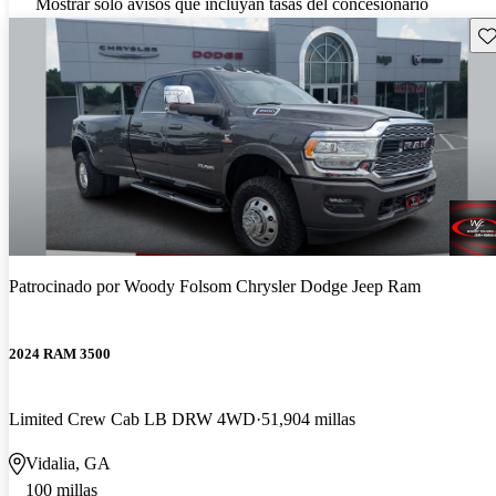
Mostrar solo avisos que incluyan tasas del concesionario
Gu
Patrocinado por
Woody Folsom Chrysler Dodge Jeep Ram
2024 RAM 3500
Limited Crew Cab LB DRW 4WD
51,904 millas
Vidalia, GA
100 millas