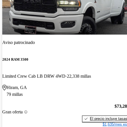
Aviso patrocinado
2024 RAM 3500
Limited Crew Cab LB DRW 4WD
22,338 millas
Hiram, GA
79 millas
$73,2
Gran oferta
El precio incluye tasa
$1,635/mes es