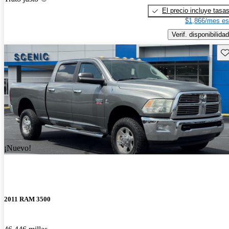
El precio incluye tasa
$1,866/mes es
Verif. disponibilidad
Gu
¡Nuevo!
2011 RAM 3500