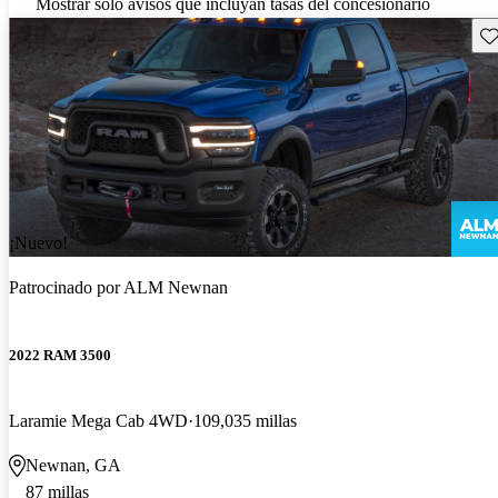
Mostrar solo avisos que incluyan tasas del concesionario
Gu
¡Nuevo!
Patrocinado por
ALM Newnan
2022 RAM 3500
Laramie Mega Cab 4WD
109,035 millas
Newnan, GA
87 millas