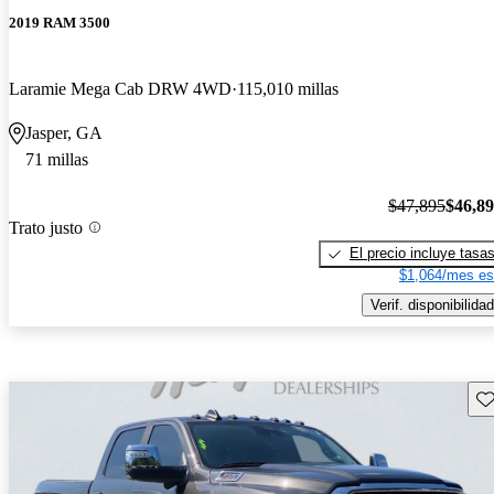
2019 RAM 3500
Laramie Mega Cab DRW 4WD
115,010 millas
Jasper, GA
71 millas
$47,895
$46,8
Trato justo
El precio incluye tasa
$1,064/mes es
Verif. disponibilidad
Gu