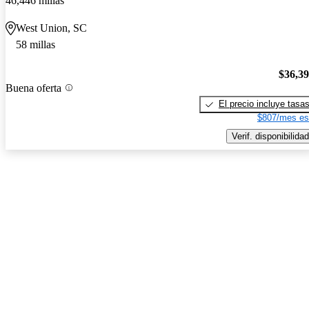
46,446 millas
West Union, SC
58 millas
$36,3
Buena oferta
El precio incluye tasa
$807/mes es
Verif. disponibilidad