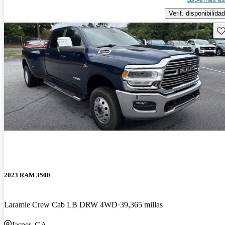
Verif. disponibilidad
Gu
2023 RAM 3500
Laramie Crew Cab LB DRW 4WD
39,365 millas
Jasper, GA