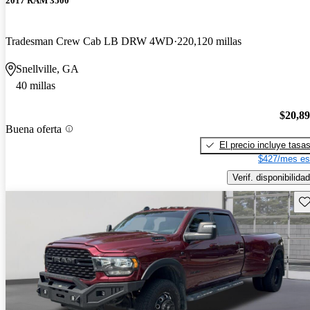
2017 RAM 3500
Tradesman Crew Cab LB DRW 4WD
220,120 millas
Snellville, GA
40 millas
$20,8
Buena oferta
El precio incluye tasa
$427/mes es
Verif. disponibilidad
Gu