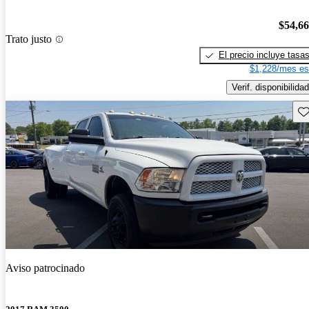
$54,6
Trato justo
El precio incluye tasa
$1,228/mes es
Verif. disponibilidad
Gu
Aviso patrocinado