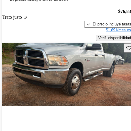
$76,8
Trato justo
El precio incluye tasa
$1,691/mes es
Verif. disponibilidad
Gu