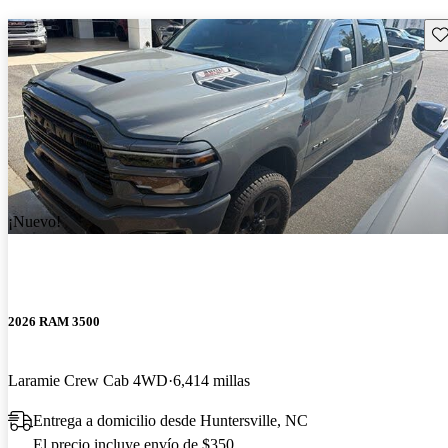
Gu
¡Nuevo!
2026 RAM 3500
Laramie Crew Cab 4WD
6,414 millas
Entrega a domicilio desde Huntersville, NC
El precio incluye envío de $350