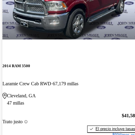
2014 RAM 3500
Laramie Crew Cab RWD
67,179 millas
Cleveland, GA
47 millas
$41,5
Trato justo
El precio incluye tasa
$934/mes es