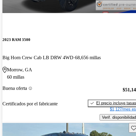
2023 RAM 3500
Big Horn Crew Cab LB DRW 4WD
68,656 millas
Morrow, GA
60 millas
Buena oferta
$51,1
El precio incluye tasa
Certificados por el fabricante
$1,127/mes es
Verif. disponibilidad
Gu