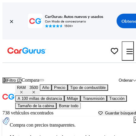
CarGurus: Autos nuevos y usados
Obtene
Con Modo de concesionario
150K+
RAM 3500 usados en venta cerca de
Athens, GA
Compara
Filtro (2)
Ordenar
RAM
3500
Año
Precio
Tipo de combustible
A 100 millas de distancia
Millaje
Transmisión
Tracción
Tamaño de la cabina
Borrar todo
738 vehículos encontrados
Guardar búsque
Compra con precios transparentes.