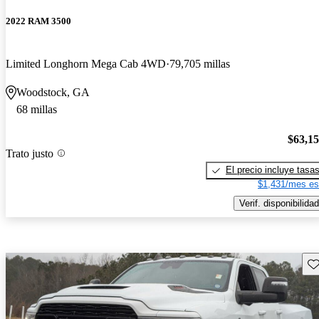
2022 RAM 3500
Limited Longhorn Mega Cab 4WD
79,705 millas
Woodstock, GA
68 millas
$63,1
Trato justo
El precio incluye tasa
$1,431/mes es
Verif. disponibilidad
Gu