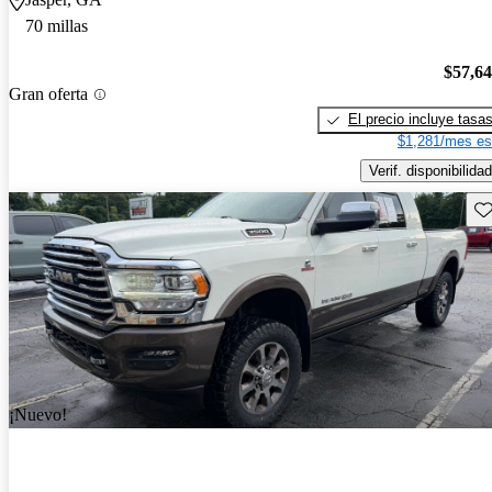
70 millas
$57,6
Gran oferta
El precio incluye tasa
$1,281/mes es
Verif. disponibilidad
Gu
¡Nuevo!