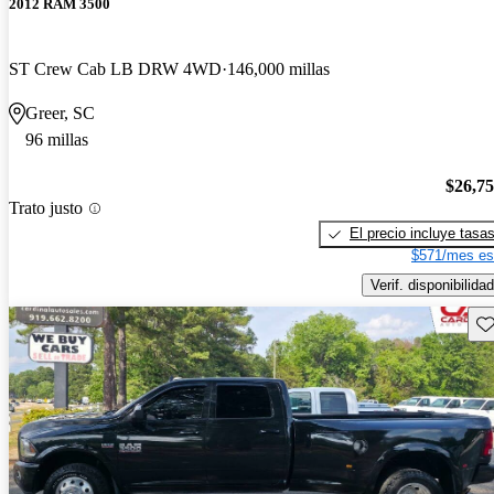
2012 RAM 3500
ST Crew Cab LB DRW 4WD
146,000 millas
Greer, SC
96 millas
$26,7
Trato justo
El precio incluye tasa
$571/mes es
Verif. disponibilidad
Gu