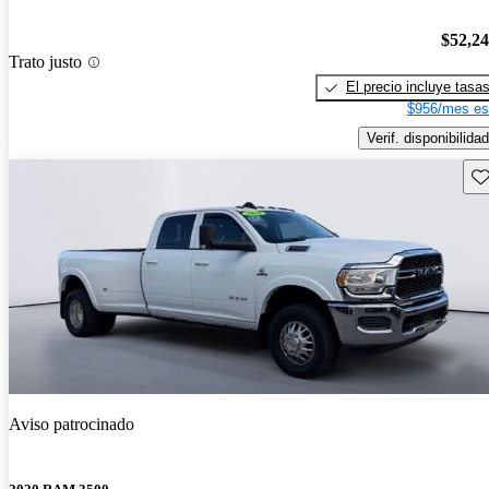
$52,2
Trato justo
El precio incluye tasa
$956/mes es
Verif. disponibilidad
Gu
Aviso patrocinado