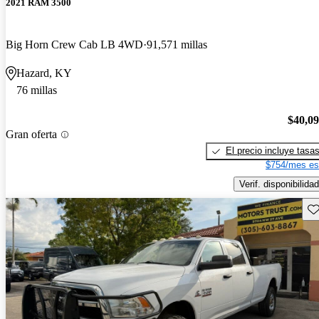
2021 RAM 3500
Big Horn Crew Cab LB 4WD
91,571 millas
Hazard, KY
76 millas
$40,0
Gran oferta
El precio incluye tasa
$754/mes es
Verif. disponibilidad
Gu