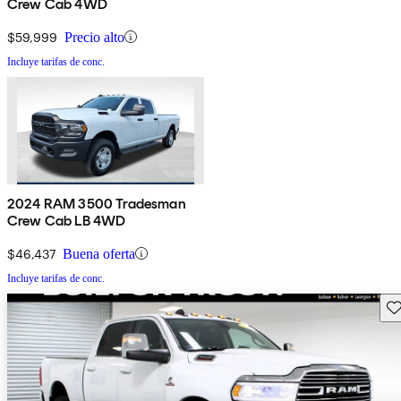
Crew Cab 4WD
$59,999
Precio alto
Incluye tarifas de conc.
2024 RAM 3500 Tradesman
Crew Cab LB 4WD
$46,437
Buena oferta
Incluye tarifas de conc.
Gu