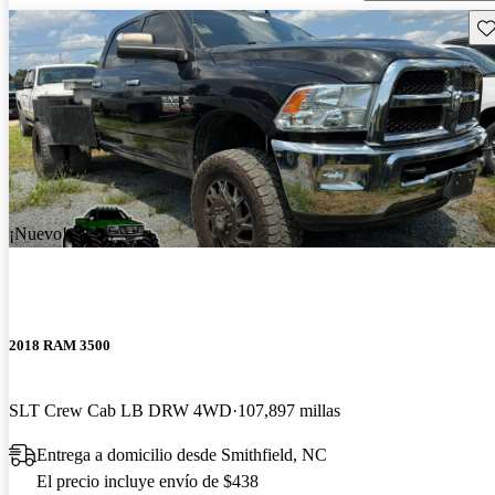
Gu
¡Nuevo!
2018 RAM 3500
SLT Crew Cab LB DRW 4WD
107,897 millas
Entrega a domicilio desde Smithfield, NC
El precio incluye envío de $438