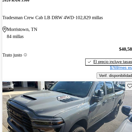
2020 RAM 3500
Tradesman Crew Cab LB DRW 4WD
102,829 millas
Morristown, TN
84 millas
$40,5
Trato justo
El precio incluye tasa
$769/mes es
Verif. disponibilidad
Gu