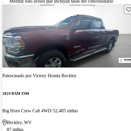
Mostrar solo avisos que incluyan tasas del concesionario
Gu
Patrocinado por
Victory Honda Beckley
2024 RAM 3500
Big Horn Crew Cab 4WD
52,485 millas
Beckley, WV
87 millas