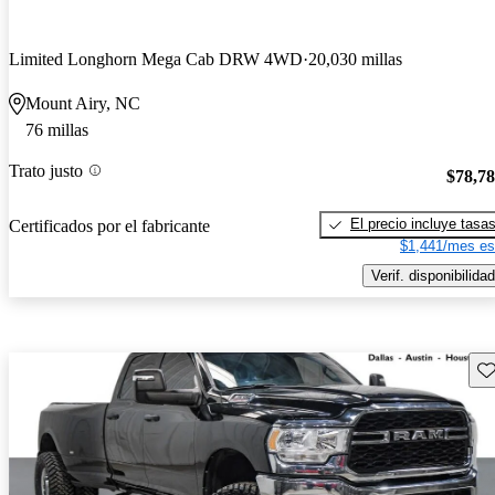
Limited Longhorn Mega Cab DRW 4WD
20,030 millas
Mount Airy, NC
76 millas
Trato justo
$78,7
El precio incluye tasa
Certificados por el fabricante
$1,441/mes es
Verif. disponibilidad
Gu