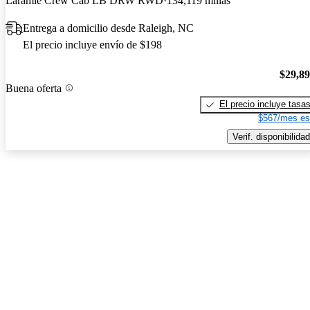
Laramie Crew Cab LB DRW RWD
134,119 millas
Entrega a domicilio desde Raleigh, NC
El precio incluye envío de $198
$29,8
Buena oferta
El precio incluye tasa
$567/mes es
Verif. disponibilidad