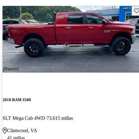
Gu
¡Nuevo!
2018 RAM 3500
SLT Mega Cab 4WD
73,615 millas
Clintwood, VA
41 millas