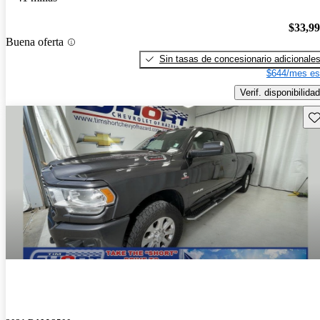
$33,9
Buena oferta
Sin tasas de concesionario adicionale
$644/mes es
Verif. disponibilidad
Gu