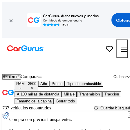
CarGurus: Autos nuevos y usados
Obtene
Con Modo de concesionario
150K+
RAM 3500 usados en venta cerca de
Abingdon, VA
Compara
Filtro (2)
Ordenar
RAM
3500
Año
Precio
Tipo de combustible
A 100 millas de distancia
Millaje
Transmisión
Tracción
Tamaño de la cabina
Borrar todo
737 vehículos encontrados
Guardar búsque
Compra con precios transparentes.