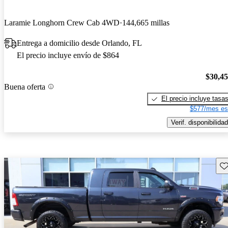
Laramie Longhorn Crew Cab 4WD
144,665 millas
Entrega a domicilio desde Orlando, FL
El precio incluye envío de $864
$30,4
Buena oferta
El precio incluye tasa
$577/mes es
Verif. disponibilidad
Gu