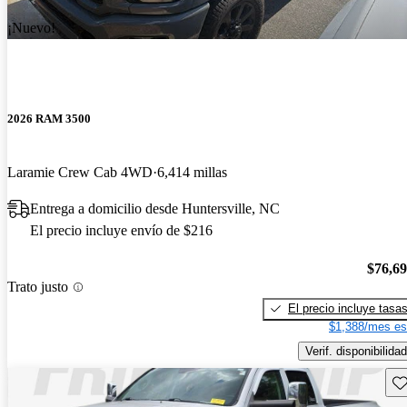
¡Nuevo!
2026 RAM 3500
Laramie Crew Cab 4WD
6,414 millas
Entrega a domicilio desde Huntersville, NC
El precio incluye envío de $216
$76,6
Trato justo
El precio incluye tasa
$1,388/mes es
Verif. disponibilidad
Gu