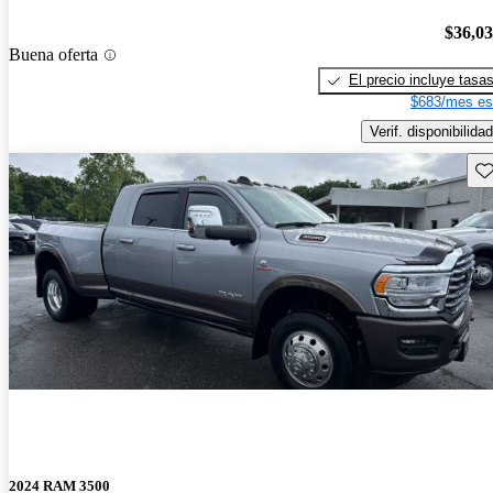
$36,0
Buena oferta
El precio incluye tasa
$683/mes es
Verif. disponibilidad
Gu
2024 RAM 3500