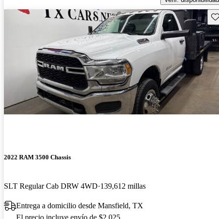
Gu
2022 RAM 3500 Chassis
SLT Regular Cab DRW 4WD
139,612 millas
Entrega a domicilio desde Mansfield, TX
El precio incluye envío de $2,025