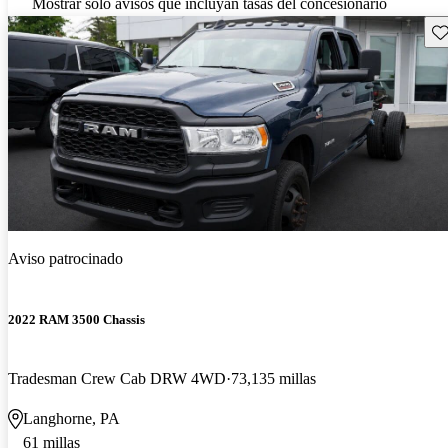
Mostrar solo avisos que incluyan tasas del concesionario
Gu
Aviso patrocinado
2022 RAM 3500 Chassis
Tradesman Crew Cab DRW 4WD
73,135 millas
Langhorne, PA
61 millas