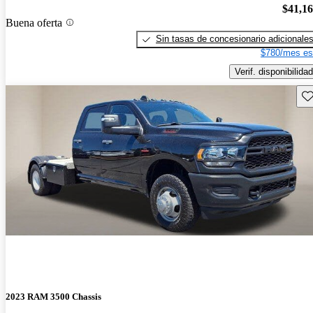
$41,1
Buena oferta
Sin tasas de concesionario adicionale
$780/mes es
Verif. disponibilidad
Gu
2023 RAM 3500 Chassis