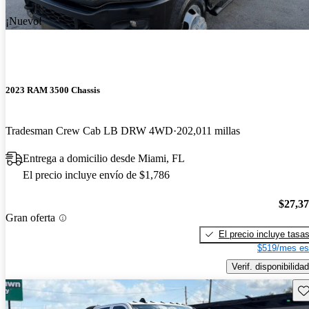
¡Nuevo!
2023 RAM 3500 Chassis
Tradesman Crew Cab LB DRW 4WD
202,011 millas
Entrega a domicilio desde Miami, FL
El precio incluye envío de $1,786
$27,3
Gran oferta
El precio incluye tasa
$519/mes es
Verif. disponibilidad
Gu