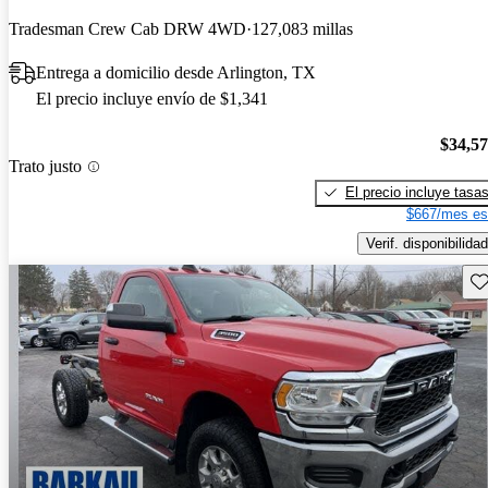
Tradesman Crew Cab DRW 4WD
127,083 millas
Entrega a domicilio desde Arlington, TX
El precio incluye envío de $1,341
$34,5
Trato justo
El precio incluye tasa
$667/mes es
Verif. disponibilidad
Gu