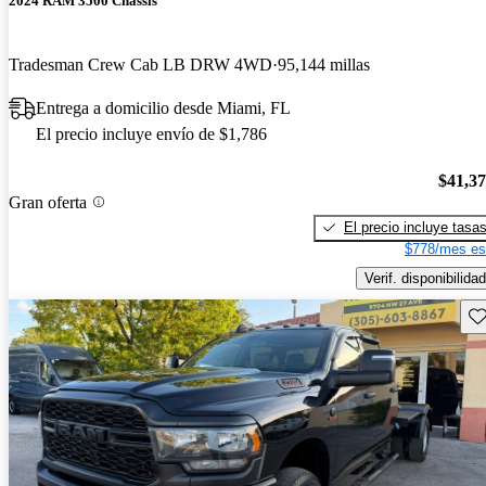
2024 RAM 3500 Chassis
Tradesman Crew Cab LB DRW 4WD
95,144 millas
Entrega a domicilio desde Miami, FL
El precio incluye envío de $1,786
$41,3
Gran oferta
El precio incluye tasa
$778/mes es
Verif. disponibilidad
Gu