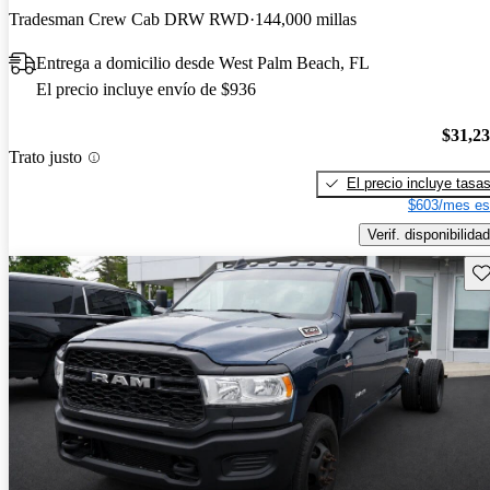
Tradesman Crew Cab DRW RWD
144,000 millas
Entrega a domicilio desde West Palm Beach, FL
El precio incluye envío de $936
$31,2
Trato justo
El precio incluye tasa
$603/mes es
Verif. disponibilidad
Gu