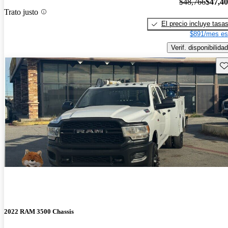
$48,766
$47,4
Trato justo
El precio incluye tasa
$891/mes es
Verif. disponibilidad
Gu
2022 RAM 3500 Chassis