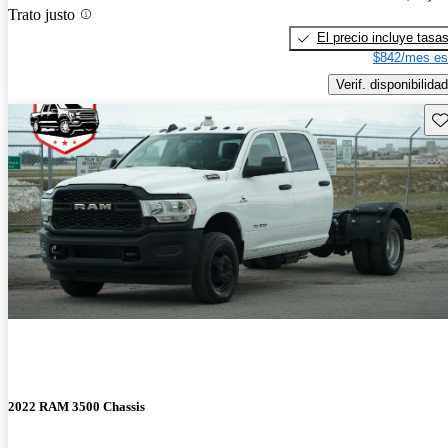
Trato justo
El precio incluye tasa
$842/mes es
Verif. disponibilidad
Gu
2022 RAM 3500 Chassis