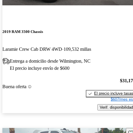
2019 RAM 3500 Chassis
Laramie Crew Cab DRW 4WD
109,532 millas
Entrega a domicilio desde Wilmington, NC
El precio incluye envío de $600
$31,1
Buena oferta
El precio incluye tasa
$607/mes es
Verif. disponibilidad
Gu