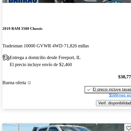
2019 RAM 3500 Chassis
Tradesman 10000 GVWR 4WD
71,826 millas
Entrega a domicilio desde Freeport, IL
El precio incluye envío de $2,460
$30,7
Buena oferta
El precio incluye tasa
$599/mes es
Verif. disponibilidad
Gu