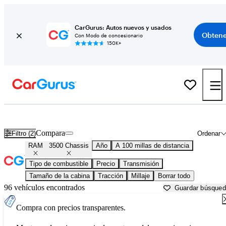
CarGurus: Autos nuevos y usados
Obtene
Con Modo de concesionario
150K+
RAM 3500 Chassis usados en venta cerca de
Atlantic City, NJ
Compara
Filtro (2)
Ordenar
RAM
3500 Chassis
Año
A 100 millas de distancia
Tipo de combustible
Precio
Transmisión
Tamaño de la cabina
Tracción
Millaje
Borrar todo
96 vehículos encontrados
Guardar búsque
Compra con precios transparentes.