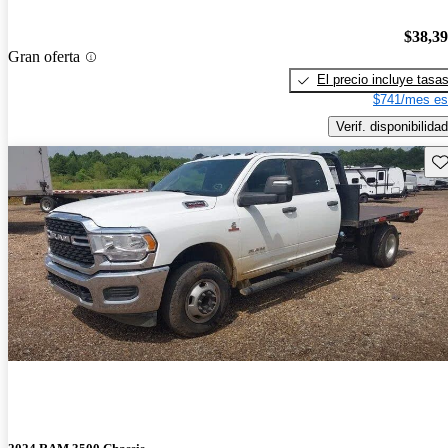
$38,3
Gran oferta
El precio incluye tasa
$741/mes es
Verif. disponibilidad
Gu