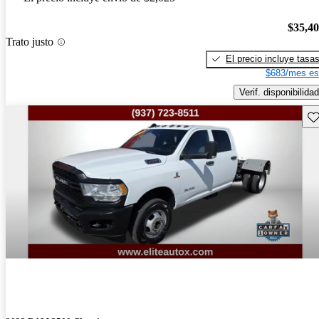
$35,4
Trato justo
El precio incluye tasa
$683/mes es
Verif. disponibilidad
Gu