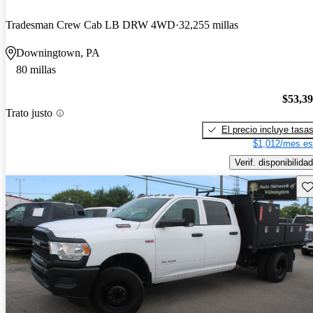
Tradesman Crew Cab LB DRW 4WD
32,255 millas
Downingtown, PA
80 millas
$53,3
Trato justo
El precio incluye tasa
$1,012/mes es
Verif. disponibilidad
Gu