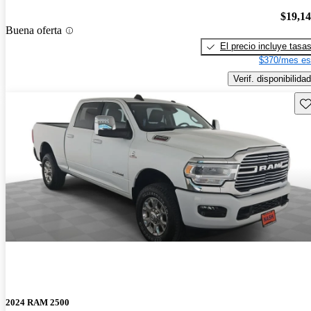
$19,1
Buena oferta
El precio incluye tasa
$370/mes es
Verif. disponibilidad
Gu
2024 RAM 2500