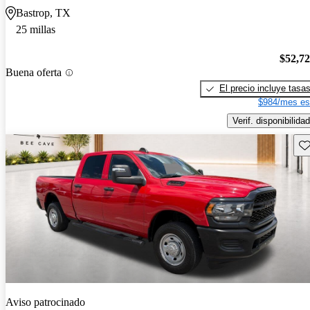
Bastrop, TX
25 millas
$52,7
Buena oferta
El precio incluye tasa
$984/mes es
Verif. disponibilidad
Gu
Aviso patrocinado