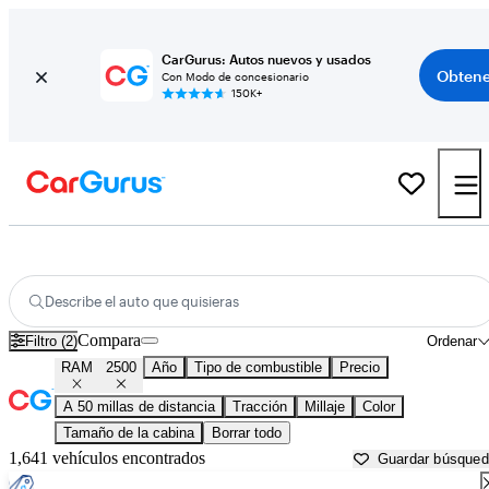
CarGurus: Autos nuevos y usados
Obtene
Con Modo de concesionario
150K+
RAM 2500 usados en venta cerca de
Austin, TX
Describe el auto que quisieras
Compara
Filtro (2)
Ordenar
RAM
2500
Año
Tipo de combustible
Precio
A 50 millas de distancia
Tracción
Millaje
Color
Tamaño de la cabina
Borrar todo
1,641 vehículos encontrados
Guardar búsque