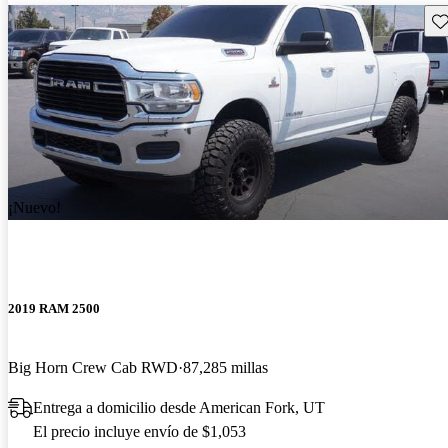
Gu
¡Nuevo!
2019 RAM 2500
Big Horn Crew Cab RWD
87,285 millas
Entrega a domicilio desde American Fork, UT
El precio incluye envío de $1,053