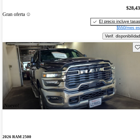
$28,4
Gran oferta
El precio incluye tasa
$550/mes es
Verif. disponibilidad
Gu
¡Nuevo!
2026 RAM 2500