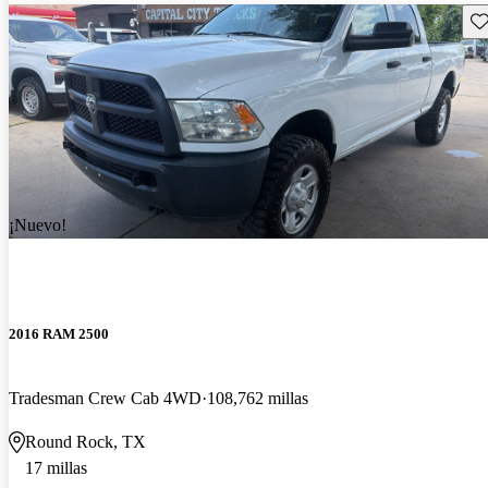
Gu
¡Nuevo!
2016 RAM 2500
Tradesman Crew Cab 4WD
108,762 millas
Round Rock, TX
17 millas