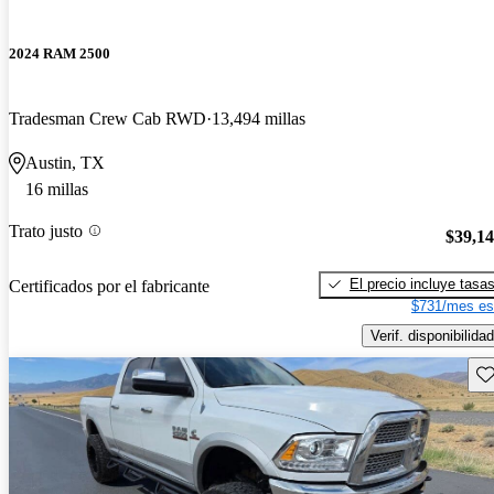
2024 RAM 2500
Tradesman Crew Cab RWD
13,494 millas
Austin, TX
16 millas
Trato justo
$39,1
El precio incluye tasa
Certificados por el fabricante
$731/mes es
Verif. disponibilidad
Gu