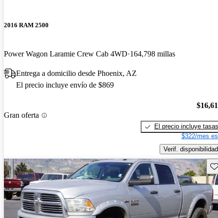
2016 RAM 2500
Power Wagon Laramie Crew Cab 4WD
164,798 millas
Entrega a domicilio desde Phoenix, AZ
El precio incluye envío de $869
$16,6
Gran oferta
El precio incluye tasa
$322/mes es
Verif. disponibilidad
Gu