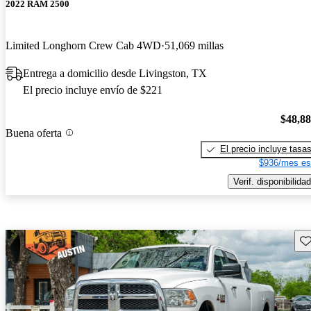
2022 RAM 2500
Limited Longhorn Crew Cab 4WD
51,069 millas
Entrega a domicilio desde Livingston, TX
El precio incluye envío de $221
$48,8
Buena oferta
El precio incluye tasa
$936/mes es
Verif. disponibilidad
Gu