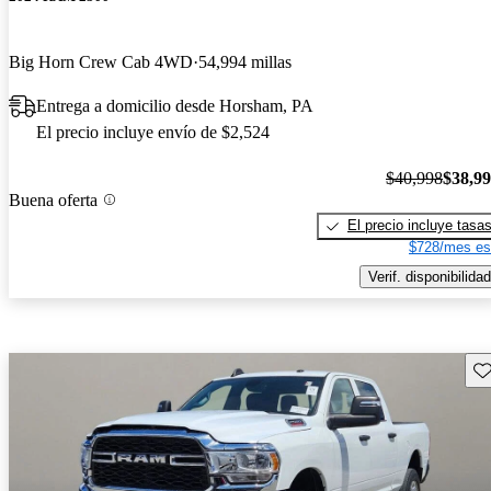
Big Horn Crew Cab 4WD
54,994 millas
Entrega a domicilio desde Horsham, PA
El precio incluye envío de $2,524
$40,998
$38,9
Buena oferta
El precio incluye tasa
$728/mes es
Verif. disponibilidad
Gu