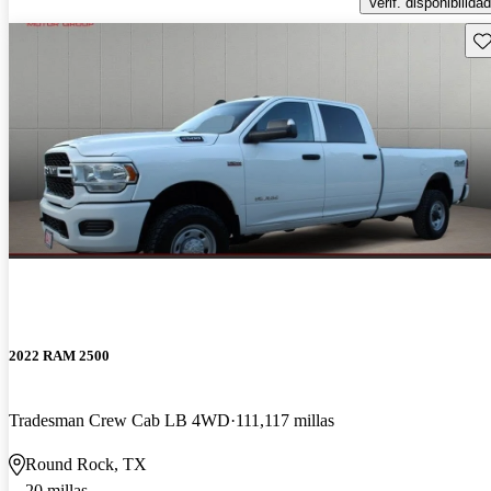
Verif. disponibilidad
Gu
2022 RAM 2500
Tradesman Crew Cab LB 4WD
111,117 millas
Round Rock, TX
20 millas