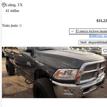
Luling, TX
41 millas
$31,2
Trato justo
El precio incluye tasa
$598/mes es
Verif. disponibilidad
Gu
¡Nuevo!