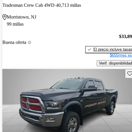
Tradesman Crew Cab 4WD
40,713 millas
Morristown, NJ
99 millas
$33,8
Buena oferta
El precio incluye tasa
$655/mes es
Verif. disponibilidad
Gu