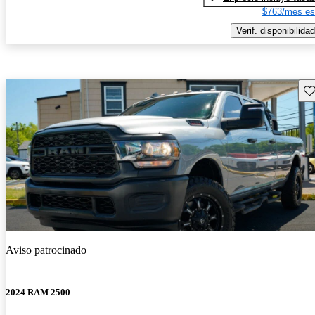
$763/mes es
Verif. disponibilidad
Gu
Aviso patrocinado
2024 RAM 2500