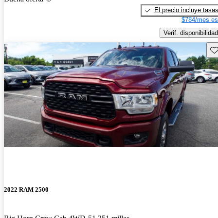
El precio incluye tasa
$784/mes es
Verif. disponibilidad
Gu
2022 RAM 2500