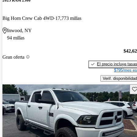
2025 RAM 2500
Big Horn Crew Cab 4WD
17,773 millas
Inwood, NY
94 millas
$42,6
Gran oferta
El precio incluye tasa
$795/mes es
Verif. disponibilidad
Gu