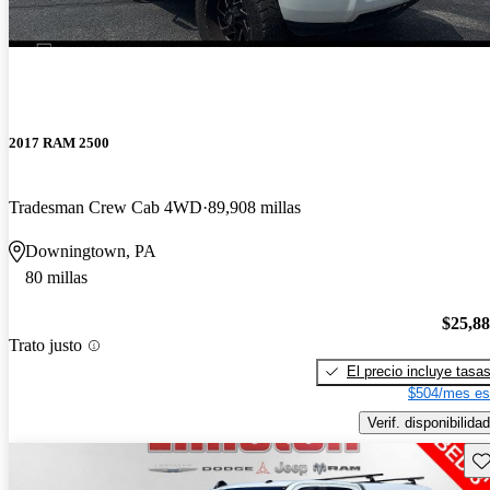
2017 RAM 2500
Tradesman Crew Cab 4WD
89,908 millas
Downingtown, PA
80 millas
$25,8
Trato justo
El precio incluye tasa
$504/mes es
Verif. disponibilidad
Gu