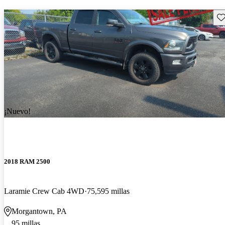
Gu
¡Nuevo!
2018 RAM 2500
Laramie Crew Cab 4WD
75,595 millas
Morgantown, PA
95 millas