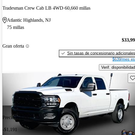
Tradesman Crew Cab LB 4WD
60,660 millas
Atlantic Highlands, NJ
75 millas
$33,9
Gran oferta
Sin tasas de concesionario adicionale
$639/mes es
Verif. disponibilidad
Gu
Precio reducido
-$1,191