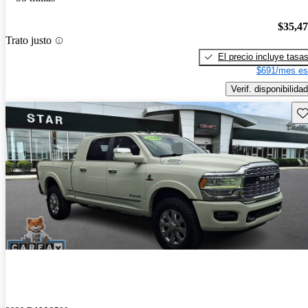
$35,4
Trato justo
El precio incluye tasa
$691/mes es
Verif. disponibilidad
Gu