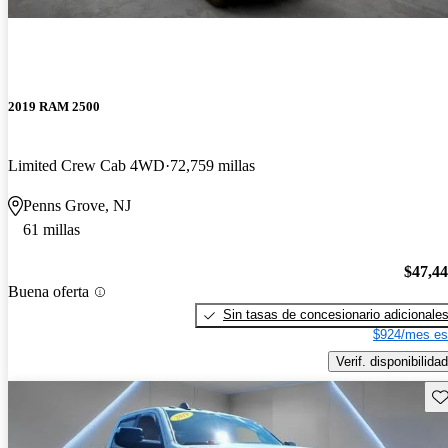
2019 RAM 2500
Limited Crew Cab 4WD
72,759 millas
Penns Grove, NJ
61 millas
$47,4
Buena oferta
Sin tasas de concesionario adicionale
$924/mes es
Verif. disponibilidad
Gu