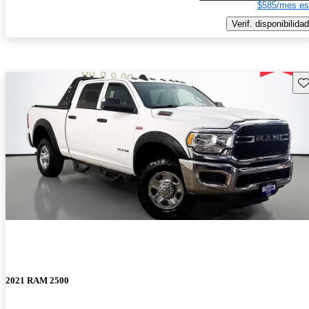
$585/mes es
Verif. disponibilidad
Gu
2021 RAM 2500