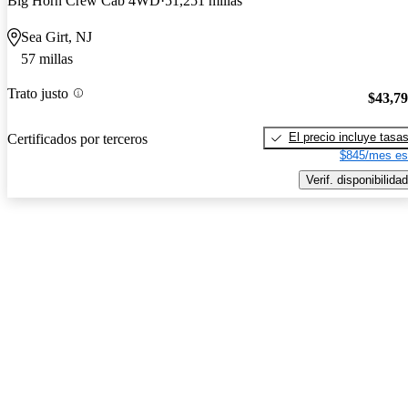
Big Horn Crew Cab 4WD
51,251 millas
Sea Girt, NJ
57 millas
Trato justo
$43,7
El precio incluye tasa
Certificados por terceros
$845/mes es
Verif. disponibilidad