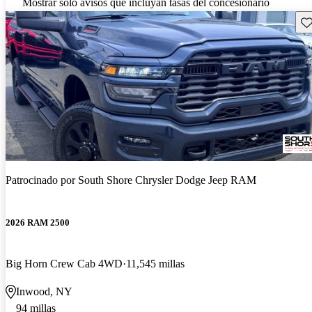
Mostrar solo avisos que incluyan tasas del concesionario
Gu
Patrocinado por
South Shore Chrysler Dodge Jeep RAM
2026 RAM 2500
Big Horn Crew Cab 4WD
11,545 millas
Inwood, NY
94 millas