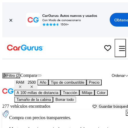
CarGurus: Autos nuevos y usados
Obtene
Con Modo de concesionario
150K+
RAM 2500 usados en venta cerca de
Atlantic City, NJ
Compara
Filtro (2)
Ordenar
RAM
2500
Año
Tipo de combustible
Precio
A 100 millas de distancia
Tracción
Millaje
Color
Tamaño de la cabina
Borrar todo
277 vehículos encontrados
Guardar búsque
Compra con precios transparentes.