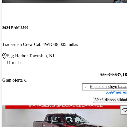
2024 RAM 2500
Tradesman Crew Cab 4WD
38,005 millas
Egg Harbor Township, NJ
11 millas
$38,378
$37,1
Gran oferta
El precio incluye tasa
$699/mes es
Verif. disponibilidad
Gu