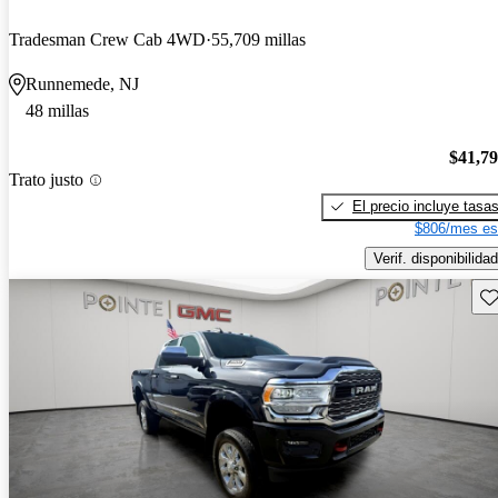
Tradesman Crew Cab 4WD
55,709 millas
Runnemede, NJ
48 millas
$41,7
Trato justo
El precio incluye tasa
$806/mes es
Verif. disponibilidad
Gu