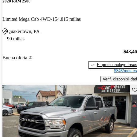
2020 RAM 2500
Limited Mega Cab 4WD
154,815 millas
Quakertown, PA
90 millas
$43,4
Buena oferta
El precio incluye tasa
$846/mes es
Verif. disponibilidad
Gu