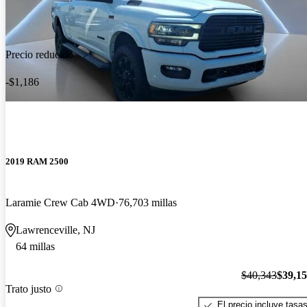
Precio reducido
-$1,186
2019 RAM 2500
Laramie Crew Cab 4WD
76,703 millas
Lawrenceville, NJ
64 millas
$40,343
$39,1
Trato justo
El precio incluye tasa