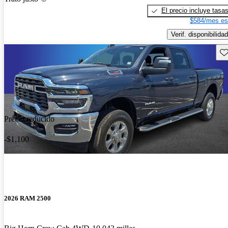
El precio incluye tasa
$584/mes es
Verif. disponibilidad
Gu
Precio reducido
-$1,100
2026 RAM 2500