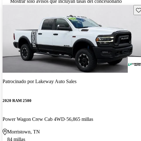
Mostrar solo avisos que incluyan tasas del concesionario
Gu
Patrocinado por
Lakeway Auto Sales
2020 RAM 2500
Power Wagon Crew Cab 4WD
56,865 millas
Morristown, TN
84 millas