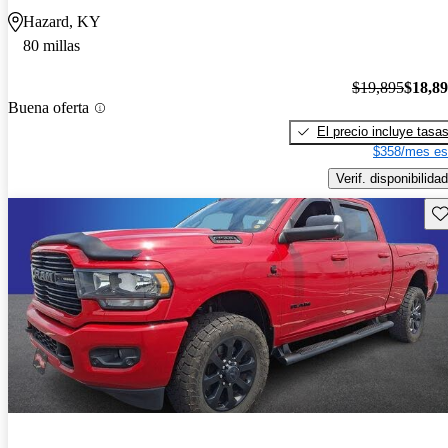
Hazard, KY
80 millas
$19,895
$18,8
Buena oferta
El precio incluye tasa
$358/mes es
Verif. disponibilidad
Gu