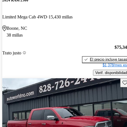
2024 RAM 2500
Limited Mega Cab 4WD
15,430 millas
Boone, NC
38 millas
$75,3
Trato justo
El precio incluye tasa
$1,378/mes es
Verif. disponibilidad
Gu