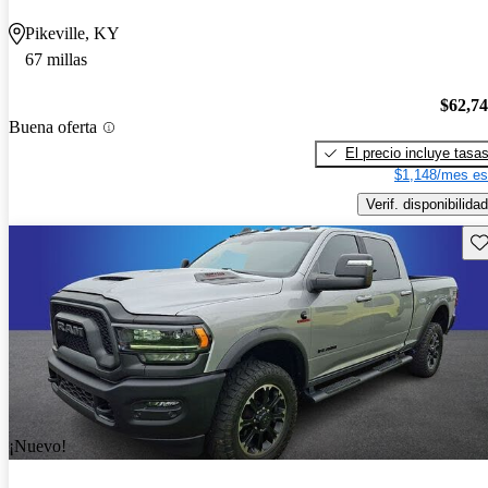
Pikeville, KY
67 millas
$62,7
Buena oferta
El precio incluye tasa
$1,148/mes es
Verif. disponibilidad
Gu
¡Nuevo!