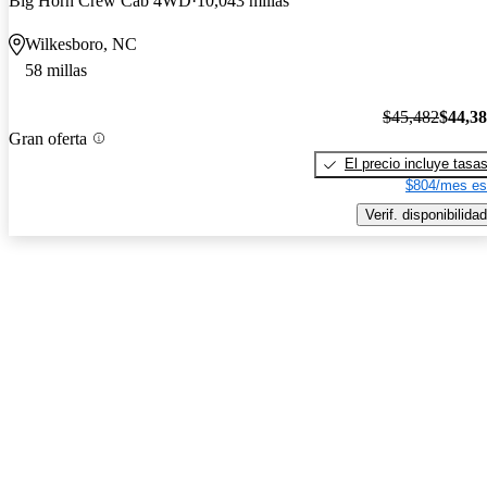
Big Horn Crew Cab 4WD
10,043 millas
Wilkesboro, NC
58 millas
$45,482
$44,3
Gran oferta
El precio incluye tasa
$804/mes es
Verif. disponibilidad