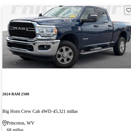
Gu
2024 RAM 2500
Big Horn Crew Cab 4WD
45,321 millas
Princeton, WV
68 millas