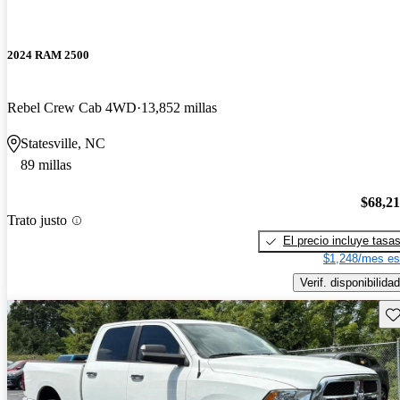
2024 RAM 2500
Rebel Crew Cab 4WD
13,852 millas
Statesville, NC
89 millas
$68,2
Trato justo
El precio incluye tasa
$1,248/mes es
Verif. disponibilidad
Gu