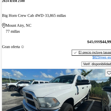
2024 RAM 2500
Big Horn Crew Cab 4WD
33,865 millas
Mount Airy, NC
77 millas
$45,999
$44,9
Gran oferta
El precio incluye tasa
$823/mes es
Verif. disponibilidad
Gu