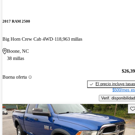
2017 RAM 2500
Big Horn Crew Cab 4WD
118,963 millas
Boone, NC
38 millas
$26,3
Buena oferta
El precio incluye tasa
$500/mes es
Verif. disponibilidad
Gu