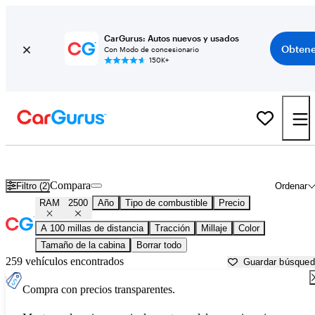
CarGurus: Autos nuevos y usados
Obtene
Con Modo de concesionario
150K+
RAM 2500 usados en venta cerca de
Abingdon, VA
Compara
Filtro (2)
Ordenar
RAM
2500
Año
Tipo de combustible
Precio
A 100 millas de distancia
Tracción
Millaje
Color
Tamaño de la cabina
Borrar todo
259 vehículos encontrados
Guardar búsque
Compra con precios transparentes.