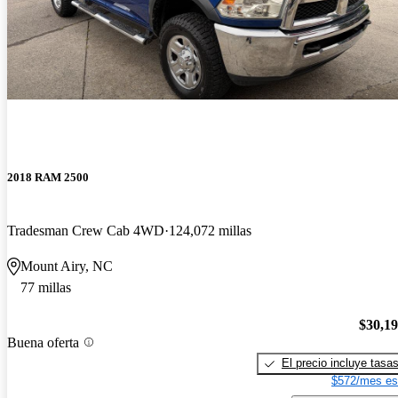
2018 RAM 2500
Tradesman Crew Cab 4WD
124,072 millas
Mount Airy, NC
77 millas
$30,1
Buena oferta
El precio incluye tasa
$572/mes es