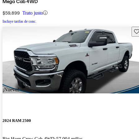
Mega Cab 4WD
$59,899
Trato justo
Incluye tarifas de conc.
Gu
¡Nuevo!
2024 RAM 2500
Big Horn Crew Cab 4WD
57,094 millas