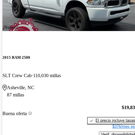
¡Nuevo!
2015 RAM 2500
SLT Crew Cab
110,030 millas
Asheville, NC
87 millas
$19,8
Buena oferta
El precio incluye tasa
$376/mes es
Verif. disponibilidad