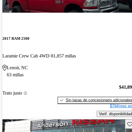
¡Nuevo!
2017 RAM 2500
Laramie Crew Cab 4WD
81,857 millas
Lenoir, NC
63 millas
$41,8
Trato justo
Sin tasas de concesionario adicionale
$794/mes es
Verif. disponibilidad
Gu