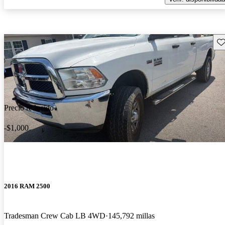
Gu
Precio reducido
-$1,000
2016 RAM 2500
Tradesman Crew Cab LB 4WD
145,792 millas