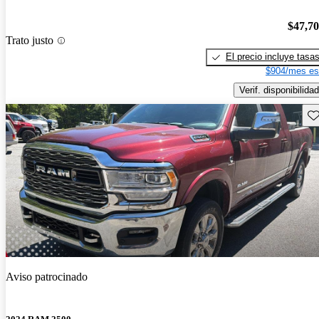
$47,7
Trato justo
El precio incluye tasa
$904/mes es
Verif. disponibilidad
Gu
Aviso patrocinado