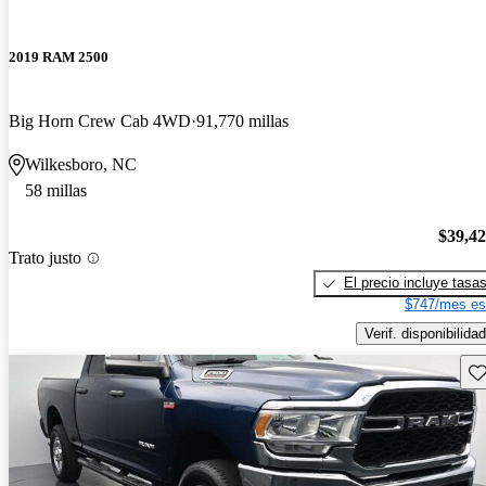
2019 RAM 2500
Big Horn Crew Cab 4WD
91,770 millas
Wilkesboro, NC
58 millas
$39,4
Trato justo
El precio incluye tasa
$747/mes es
Verif. disponibilidad
Gu