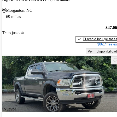
Morganton, NC
69 millas
$47,0
Trato justo
El precio incluye tasa
$861/mes es
Verif. disponibilidad
Gu
¡Nuevo!