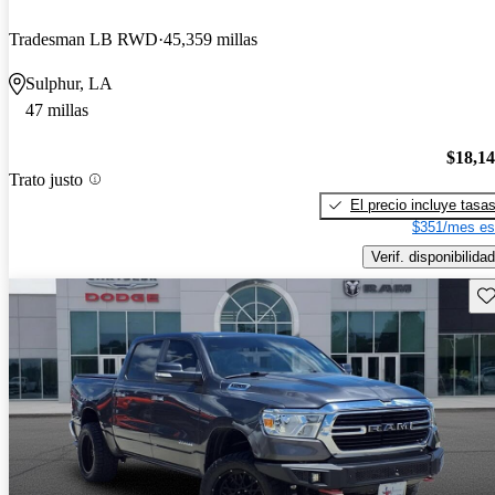
Tradesman LB RWD
45,359 millas
Sulphur, LA
47 millas
$18,1
Trato justo
El precio incluye tasa
$351/mes es
Verif. disponibilidad
Gu