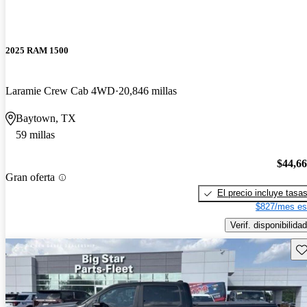
2025 RAM 1500
Laramie Crew Cab 4WD
20,846 millas
Baytown, TX
59 millas
$44,6
Gran oferta
El precio incluye tasa
$827/mes es
Verif. disponibilidad
Gu