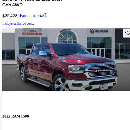
Cab 4WD
$35,423
Buena oferta
Incluye tarifas de conc.
Gu
2022 RAM 1500