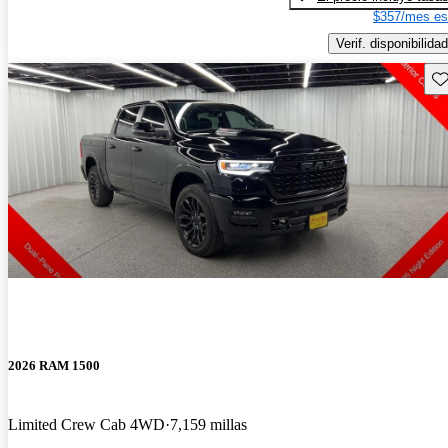
$357/mes es
Verif. disponibilidad
Gu
2026 RAM 1500
Limited Crew Cab 4WD
7,159 millas