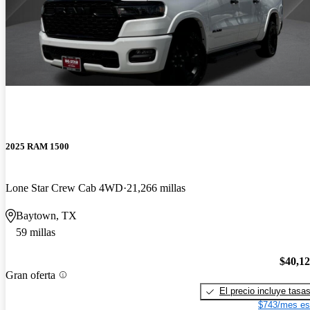
2025 RAM 1500
Lone Star Crew Cab 4WD
21,266 millas
Baytown, TX
59 millas
$40,1
Gran oferta
El precio incluye tasa
$743/mes es