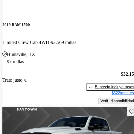
2019 RAM 1500
Limited Crew Cab 4WD
92,569 millas
Huntsville, TX
97 millas
$32,1
Trato justo
El precio incluye tasa
$622/mes es
Verif. disponibilidad
Gu