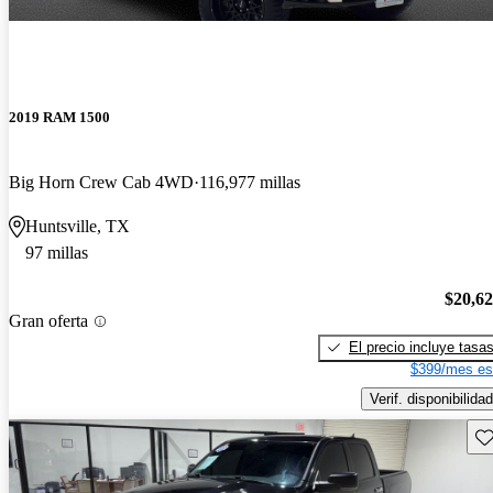
2019 RAM 1500
Big Horn Crew Cab 4WD
116,977 millas
Huntsville, TX
97 millas
$20,6
Gran oferta
El precio incluye tasa
$399/mes es
Verif. disponibilidad
Gu