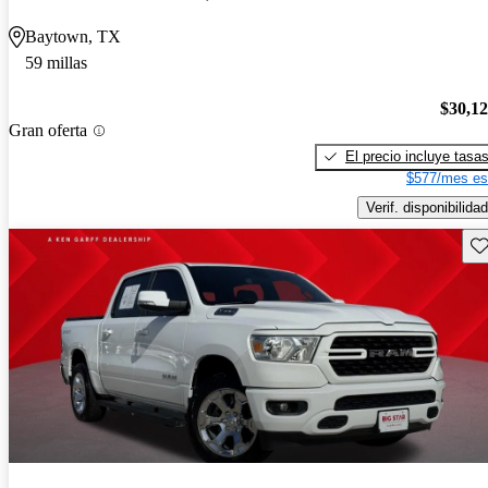
Baytown, TX
59 millas
$30,1
Gran oferta
El precio incluye tasa
$577/mes es
Verif. disponibilidad
Gu