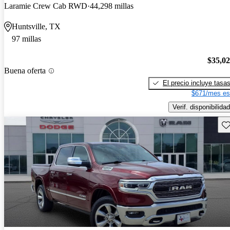
Laramie Crew Cab RWD
44,298 millas
Huntsville, TX
97 millas
$35,0
Buena oferta
El precio incluye tasa
$671/mes es
Verif. disponibilidad
Gu