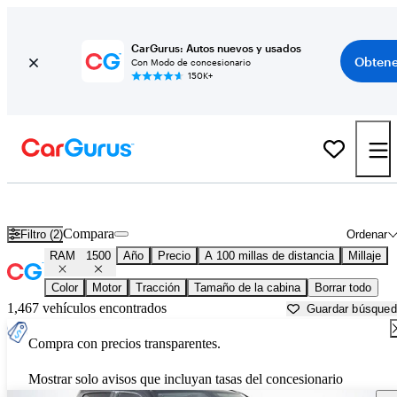
CarGurus: Autos nuevos y usados
Obtene
Con Modo de concesionario
150K+
RAM 1500 usados en venta cerca de
Beaumont, TX
Compara
Filtro (2)
Ordenar
RAM
1500
Año
Precio
A 100 millas de distancia
Millaje
Color
Motor
Tracción
Tamaño de la cabina
Borrar todo
1,467 vehículos encontrados
Guardar búsque
Compra con precios transparentes.
Mostrar solo avisos que incluyan tasas del concesionario