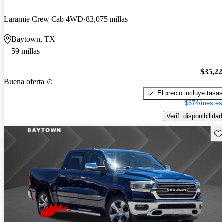
Laramie Crew Cab 4WD
83,075 millas
Baytown, TX
59 millas
$35,2
Buena oferta
El precio incluye tasa
$674/mes es
Verif. disponibilidad
Gu