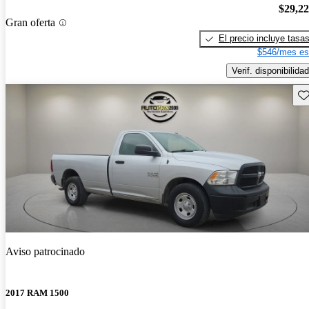
$29,2
Gran oferta
El precio incluye tasa
$546/mes es
Verif. disponibilidad
Gu
Aviso patrocinado
2017 RAM 1500