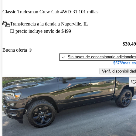
Classic Tradesman Crew Cab 4WD
31,101 millas
Transferencia a la tienda a Naperville, IL
El precio incluye envío de $499
$30,4
Buena oferta
Sin tasas de concesionario adicionale
$578/mes es
Verif. disponibilidad
Gu