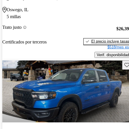
Oswego, IL
5 millas
Trato justo
$26,3
El precio incluye tasa
Certificados por terceros
$518/mes es
Verif. disponibilidad
Gu