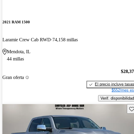
2021 RAM 1500
Laramie Crew Cab RWD
74,158 millas
Mendota, IL
44 millas
$28,3
Gran oferta
El precio incluye tasa
$552/mes es
Verif. disponibilidad
Gu