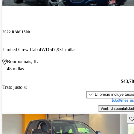
2022 RAM 1500
Limited Crew Cab 4WD
47,931 millas
Bourbonnais, IL
48 millas
$43,7
Trato justo
El precio incluye tasa
$850/mes es
Verif. disponibilidad
Gu