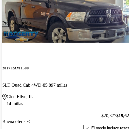
Precio reducido
-$1,127
2017 RAM 1500
SLT Quad Cab 4WD
85,897 millas
Glen Ellyn, IL
14 millas
$20,377
$19,6
Buena oferta
El precio incluye tasa