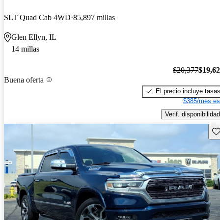
SLT Quad Cab 4WD
85,897 millas
Glen Ellyn, IL
14 millas
$20,377
$19,6
Buena oferta
El precio incluye tasa
$385/mes es
Verif. disponibilidad
Gu