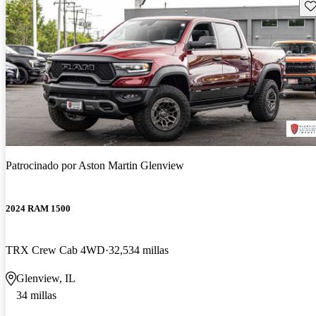
Gu
Patrocinado por
Aston Martin Glenview
2024 RAM 1500
TRX Crew Cab 4WD
32,534 millas
Glenview, IL
34 millas