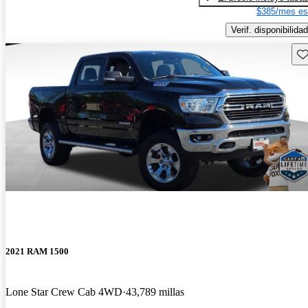
$385/mes es
Verif. disponibilidad
Gu
2021 RAM 1500
Lone Star Crew Cab 4WD
43,789 millas