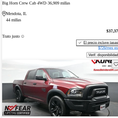
Big Horn Crew Cab 4WD
36,909 millas
Mendota, IL
44 millas
$37,3
Trato justo
El precio incluye tasa
$726/mes es
Verif. disponibilidad
Gu
¡Nuevo!