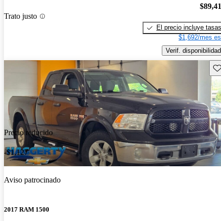
$89,4
Trato justo
El precio incluye tasa
$1,692/mes es
Verif. disponibilidad
Gu
Precio reducido
-$1,127
Aviso patrocinado
2017 RAM 1500