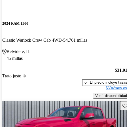
2024 RAM 1500
Classic Warlock Crew Cab 4WD
54,761 millas
Belvidere, IL
45 millas
$31,9
Trato justo
El precio incluye tasa
$604/mes es
Verif. disponibilidad
Gu