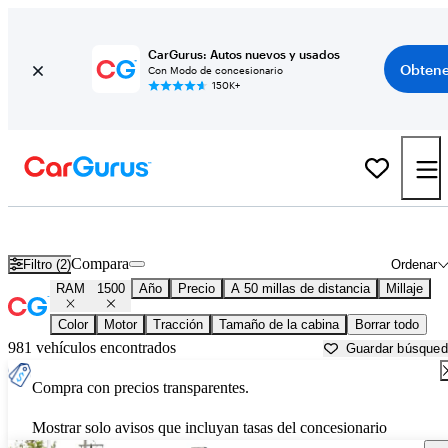
CarGurus: Autos nuevos y usados
Obtene
Con Modo de concesionario
150K+
RAM 1500 usados en venta cerca de
Aurora, IL
Compara
Filtro (2)
Ordenar
RAM
1500
Año
Precio
A 50 millas de distancia
Millaje
Color
Motor
Tracción
Tamaño de la cabina
Borrar todo
981 vehículos encontrados
Guardar búsque
Compra con precios transparentes.
Mostrar solo avisos que incluyan tasas del concesionario