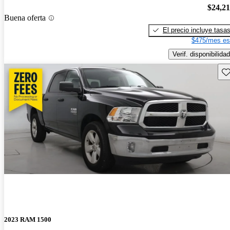
$24,2
Buena oferta
El precio incluye tasa
$475/mes es
Verif. disponibilidad
Gu
2023 RAM 1500