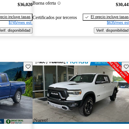
Buena oferta
$36,020
$30,44
recio incluye tasas
El precio incluye tasas
Certificados por terceros
$745/mes est.
$635/mes est
erif. disponibilidad
Verif. disponibilidad
Guarda este Aviso
Gu
¡Nuevo!