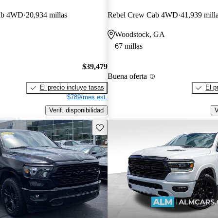
ab 4WD
20,934 millas
Rebel Crew Cab 4WD
41,939 mill
Woodstock, GA
67 millas
$39,479
Buena oferta
El precio incluye tasas
El p
$789/mes est.
Verif. disponibilidad
V
Guarda este Aviso