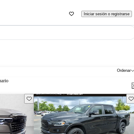
Iniciar sesión o registrarse
Ordenar
nario
Guarda este Aviso
Gu