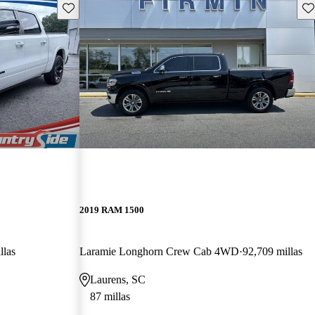
Guarda este Aviso
Gu
2019 RAM 1500
llas
Laramie Longhorn Crew Cab 4WD
92,709 millas
Laurens, SC
87 millas