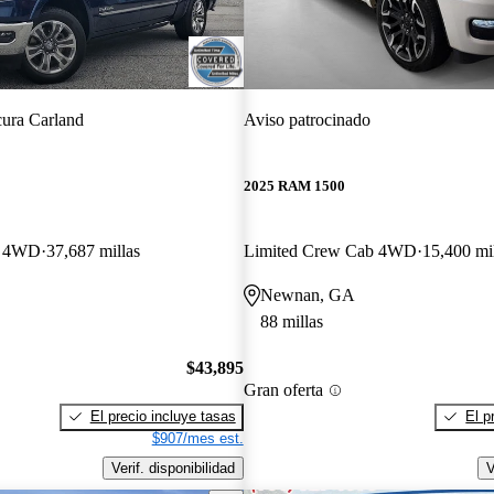
ura Carland
Aviso patrocinado
2025 RAM 1500
b 4WD
37,687 millas
Limited Crew Cab 4WD
15,400 mi
Newnan, GA
88 millas
$43,895
Gran oferta
El precio incluye tasas
El p
$907/mes est.
Verif. disponibilidad
V