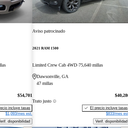
Aviso patrocinado
2021 RAM 1500
llas
Limited Crew Cab 4WD
75,640 millas
Dawsonville, GA
47 millas
$54,701
$40,28
Trato justo
recio incluye tasas
El precio incluye tasas
$1,093/mes est.
$833/mes est
erif. disponibilidad
Verif. disponibilidad