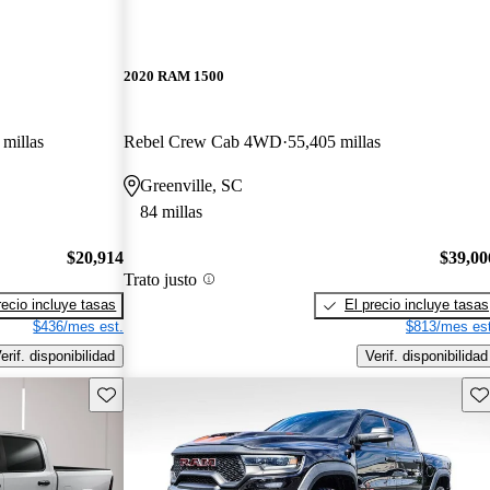
2020 RAM 1500
 millas
Rebel Crew Cab 4WD
55,405 millas
Greenville, SC
84 millas
$20,914
$39,00
Trato justo
recio incluye tasas
El precio incluye tasas
$436/mes est.
$813/mes est
erif. disponibilidad
Verif. disponibilidad
Guarda este Aviso
Gu