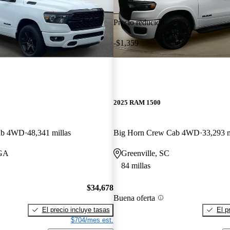
Precio reducido
-$1,359
2025 RAM 1500
ab 4WD
48,341 millas
Big Horn Crew Cab 4WD
33,293 m
 GA
Greenville, SC
84 millas
$34,678
Buena oferta
El precio incluye tasas
El p
$704/mes est.