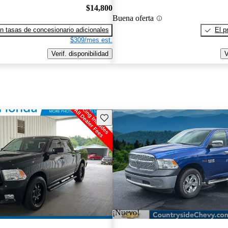
$14,800
Buena oferta
n tasas de concesionario adicionales
El p
$309/mes est.
Verif. disponibilidad
V
Guarda este Aviso
¡Nuevo!