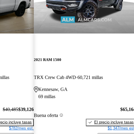
2021 RAM 1500
illas
TRX Crew Cab 4WD
60,721 millas
Kennesaw, GA
69 millas
$40,485
$39,126
$65,16
Buena oferta
recio incluye tasas
El precio incluye tasas
$782/mes est.
$1,347/mes est