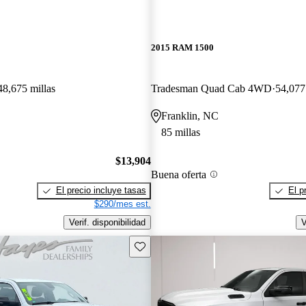
2015 RAM 1500
48,675 millas
Tradesman Quad Cab 4WD
54,077
Franklin, NC
85 millas
$13,904
Buena oferta
El precio incluye tasas
El p
$290/mes est.
Verif. disponibilidad
V
Guarda este Aviso