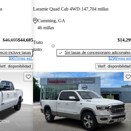
as
Laramie Quad Cab 4WD
147,704 millas
Cumming, GA
46 millas
$46,695
$44,685
$14,29
Trato
justo
recio incluye tasas
Sin tasas de concesionario adicionales
$907/mes est.
$298/mes est
erif. disponibilidad
Verif. disponibilidad
Guarda este Aviso
Gu