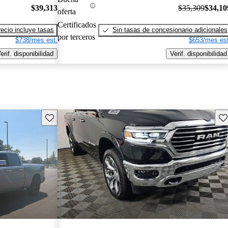
$39,313
$35,309
$34,10
oferta
Certificados
recio incluye tasas
Sin tasas de concesionario adicionales
por terceros
$738/mes est.
$653/mes est
erif. disponibilidad
Verif. disponibilidad
Guarda este Aviso
Gu