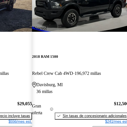
¡Nuevo!
2018 RAM 1500
illas
Rebel Crew Cab 4WD
196,972 millas
Davisburg, MI
36 millas
$29,055
$12,50
Gran
oferta
recio incluye tasas
Sin tasas de concesionario adicionales
$556/mes est.
$241/mes est