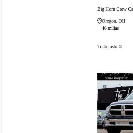
Big Horn Crew C
Oregon, OH
46 millas
Trato justo
Precio reducido
-$900