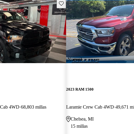
Guarda este Aviso
¡Nuevo!
2023 RAM 1500
w Cab 4WD
68,803 millas
Laramie Crew Cab 4WD
49,671 mi
Chelsea, MI
15 millas