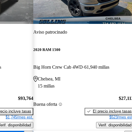
Aviso patrocinado
2020 RAM 1500
s
Big Horn Crew Cab 4WD
61,940 millas
Chelsea, MI
15 millas
$93,764
$27,11
Buena oferta
recio incluye tasas
El precio incluye tasas
$1,745/mes est.
$523/mes est
erif. disponibilidad
Verif. disponibilidad