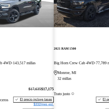
¡Nuevo!
2021 RAM 1500
ab 4WD
143,517 millas
Big Horn Crew Cab 4WD
77,789 m
Monroe, MI
32 millas
$17,635
$17,175
Trato justo
El precio incluye tasas
El p
rceros
$332/mes est.