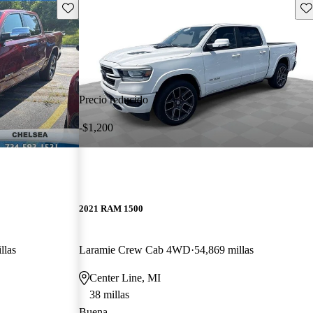
Guarda este Aviso
Gu
Precio reducido
-$1,200
2021 RAM 1500
llas
Laramie Crew Cab 4WD
54,869 millas
Center Line, MI
38 millas
Buena