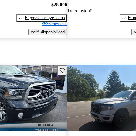
$28,000
Trato justo
El precio incluye tasas
El p
$535/mes est.
Verif. disponibilidad
V
Guarda este Aviso