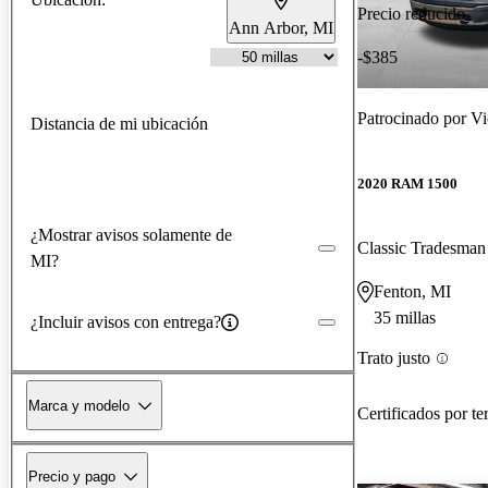
Precio reducido
Ann Arbor, MI
-$385
Patrocinado por
Vi
Distancia de mi ubicación
2020 RAM 1500
¿Mostrar avisos solamente de
Classic Tradesm
MI?
Fenton, MI
35 millas
¿Incluir avisos con entrega?
Trato justo
Marca y modelo
Certificados por te
Precio y pago