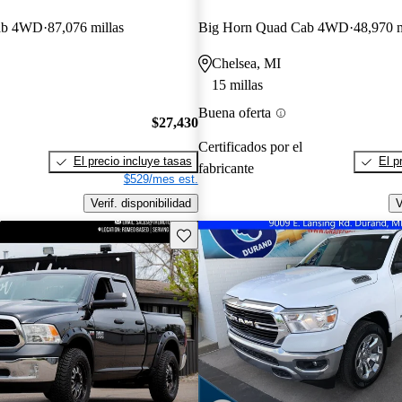
ab 4WD
87,076 millas
Big Horn Quad Cab 4WD
48,970 m
Chelsea, MI
15 millas
Buena oferta
$27,430
Certificados por el
El precio incluye tasas
El p
fabricante
$529/mes est.
Verif. disponibilidad
V
Guarda este Aviso