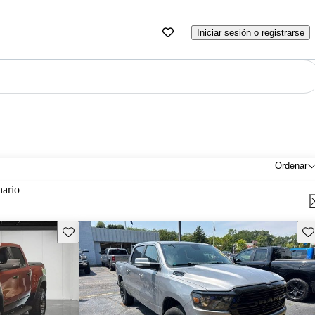
Iniciar sesión o registrarse
Ordenar
nario
Guarda este Aviso
Gu