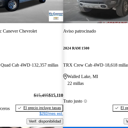
c Canever Chevrolet
Aviso patrocinado
2024 RAM 1500
an Quad Cab 4WD
132,357 millas
TRX Crew Cab 4WD
18,618 milla
Walled Lake, MI
22 millas
$15,495
$15,110
Trato justo
El precio incluye tasas
El p
rceros
$292/mes est.
Verif. disponibilidad
V