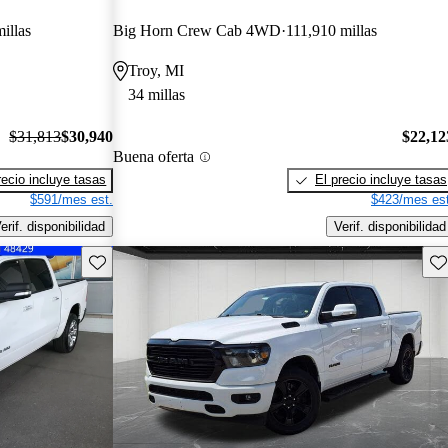
illas
Big Horn Crew Cab 4WD
111,910 millas
Troy, MI
34 millas
$31,813
$30,940
$22,12
Buena oferta
recio incluye tasas
El precio incluye tasas
$591/mes est.
$423/mes est
erif. disponibilidad
Verif. disponibilidad
Guarda este Aviso
Gu