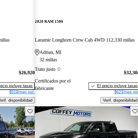
2020 RAM 1500
illas
Laramie Longhorn Crew Cab 4WD
112,330 millas
Adrian, MI
32 millas
Trato justo
$26,920
$32,30
Certificados por el
recio incluye tasas
El precio incluye tasas
fabricante
$519/mes est.
$623/mes est
erif. disponibilidad
Verif. disponibilidad
Guarda este Aviso
Gu