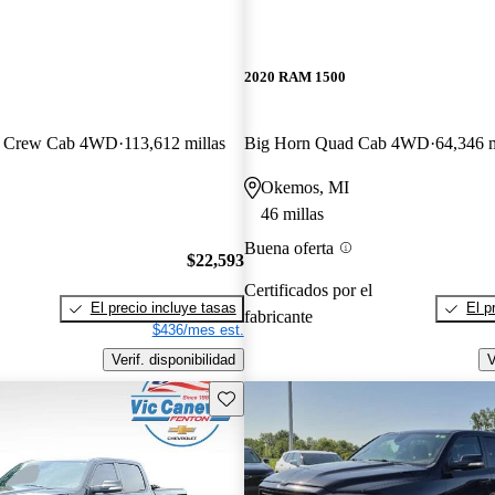
2020 RAM 1500
n Crew Cab 4WD
113,612 millas
Big Horn Quad Cab 4WD
64,346 m
Okemos, MI
46 millas
Buena oferta
$22,593
Certificados por el
El precio incluye tasas
El p
fabricante
$436/mes est.
Verif. disponibilidad
V
Guarda este Aviso