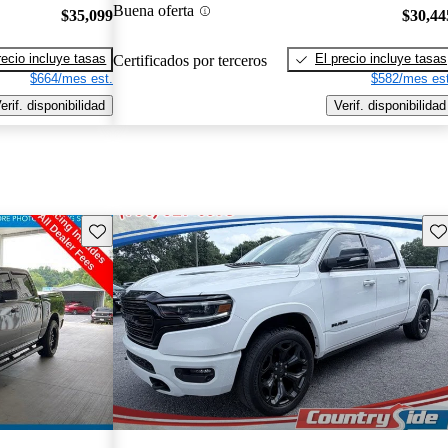
Buena oferta
$35,099
$30,44
recio incluye tasas
El precio incluye tasas
Certificados por terceros
$664/mes est.
$582/mes est
erif. disponibilidad
Verif. disponibilidad
Guarda este Aviso
Gu