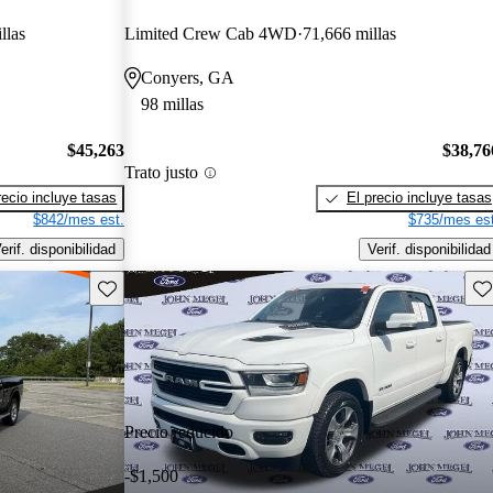
llas
Limited Crew Cab 4WD
71,666 millas
Conyers, GA
98 millas
$45,263
$38,76
Trato justo
recio incluye tasas
El precio incluye tasas
$842/mes est.
$735/mes est
erif. disponibilidad
Verif. disponibilidad
Guarda este Aviso
Gu
Precio reducido
-$1,500