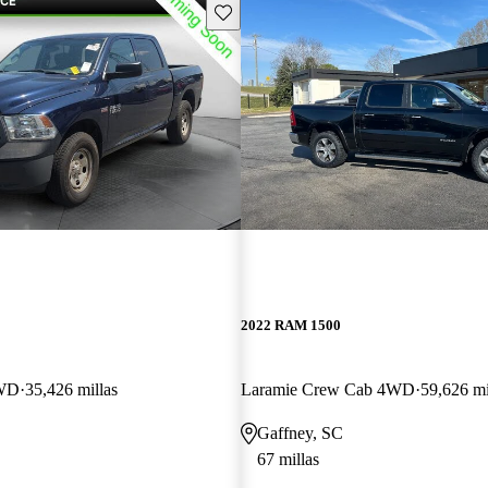
Guarda este Aviso
2022 RAM 1500
4WD
35,426 millas
Laramie Crew Cab 4WD
59,626 mi
Gaffney, SC
67 millas