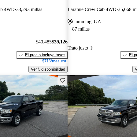
ab 4WD
33,293 millas
Laramie Crew Cab 4WD
35,668 mi
Cumming, GA
87 millas
$40,485
$39,126
Trato justo
El precio incluye tasas
El p
$716/mes est.
Verif. disponibilidad
V
Guarda este Aviso