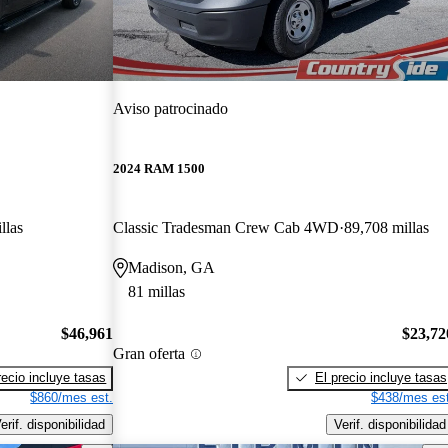
Aviso patrocinado
2024 RAM 1500
llas
Classic Tradesman Crew Cab 4WD
89,708 millas
Madison, GA
81 millas
$46,961
$23,72
Gran oferta
recio incluye tasas
El precio incluye tasas
$860/mes est.
$438/mes est
erif. disponibilidad
Verif. disponibilidad