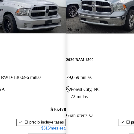
¡Nuevo!
2020 RAM 1500
b RWD
130,696 millas
79,659 millas
 GA
Forest City, NC
72 millas
$16,478
Gran oferta
El precio incluye tasas
El p
$315/mes est.