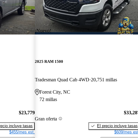
¡Nuevo!
2025 RAM 1500
Tradesman Quad Cab 4WD
20,751 millas
Forest City, NC
72 millas
$23,779
$33,28
Gran oferta
recio incluye tasas
El precio incluye tasas
$455/mes est.
$609/mes est