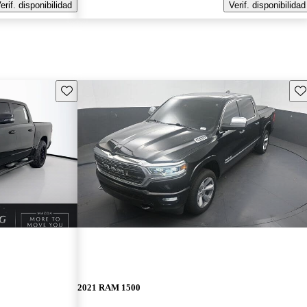
erif. disponibilidad
Verif. disponibilidad
Guarda este Aviso
Gu
2021 RAM 1500