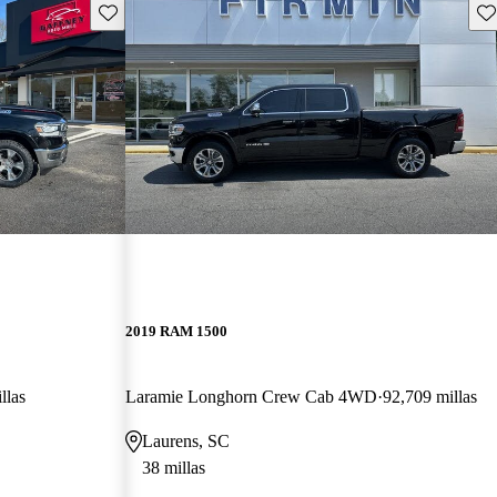
Guarda este Aviso
Gu
2019 RAM 1500
llas
Laramie Longhorn Crew Cab 4WD
92,709 millas
Laurens, SC
38 millas