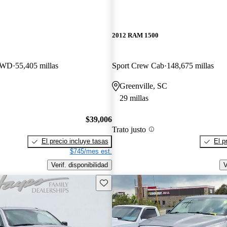
2012 RAM 1500
 4WD
55,405 millas
Sport Crew Cab
148,675 millas
Greenville, SC
29 millas
$39,006
Trato justo
El precio incluye tasas
El p
$745/mes est.
Verif. disponibilidad
V
Guarda este Aviso