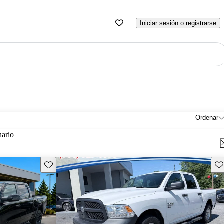
Iniciar sesión o registrarse
Ordenar
nario
Guarda este Aviso
Gu