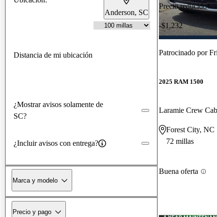
Precio reducido
Anderson, SC
-$1,232
Patrocinado por
Fri
Distancia de mi ubicación
2025 RAM 1500
¿Mostrar avisos solamente de
Laramie Crew Ca
SC?
Forest City, NC
72 millas
¿Incluir avisos con entrega?
Buena oferta
Marca y modelo
Precio y pago