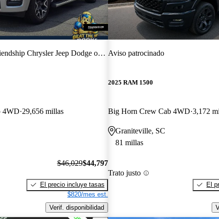
endship Chrysler Jeep Dodge of Forest City
Aviso patrocinado
2025 RAM 1500
b 4WD
29,656 millas
Big Horn Crew Cab 4WD
3,172 mi
Graniteville, SC
81 millas
$46,029
$44,797
Trato justo
El precio incluye tasas
El p
$820/mes est.
Verif. disponibilidad
V