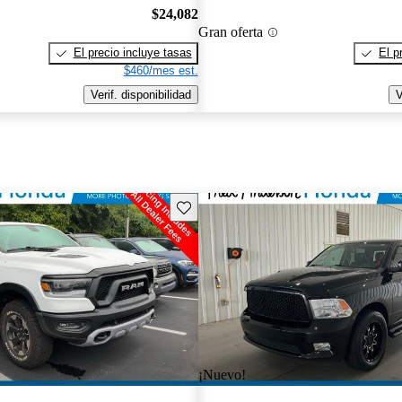
$24,082
Gran oferta
El precio incluye tasas
El p
$460/mes est.
Verif. disponibilidad
V
Guarda este Aviso
¡Nuevo!