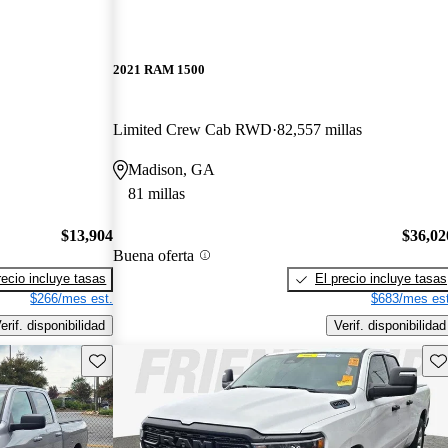
2021 RAM 1500
Limited Crew Cab RWD
82,557 millas
Madison, GA
81 millas
$13,904
$36,02
Buena oferta
recio incluye tasas
El precio incluye tasas
$266/mes est.
$683/mes est
erif. disponibilidad
Verif. disponibilidad
Guarda este Aviso
Gu