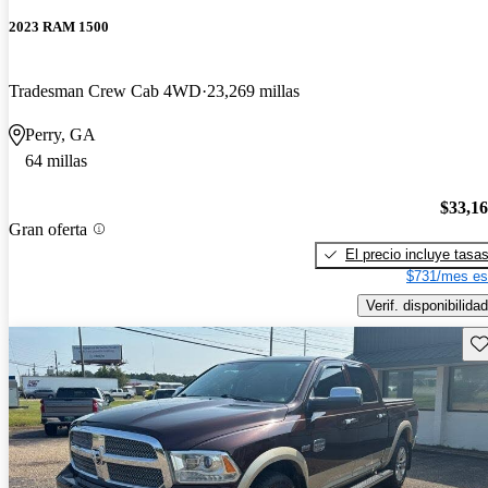
2023 RAM 1500
Tradesman Crew Cab 4WD
23,269 millas
Perry, GA
64 millas
$33,1
Gran oferta
El precio incluye tasa
$731/mes es
Verif. disponibilidad
Gu