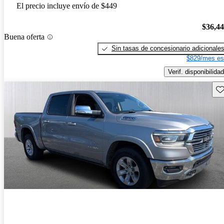
El precio incluye envío de $449
$36,4
Buena oferta
Sin tasas de concesionario adicionale
$829/mes es
Verif. disponibilidad
Gu