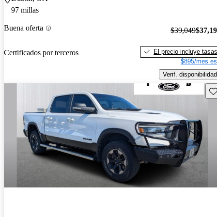
97 millas
Buena oferta
$39,049
$37,1
El precio incluye tasa
Certificados por terceros
$895/mes es
Verif. disponibilidad
Gu