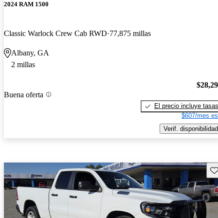
2024 RAM 1500
Classic Warlock Crew Cab RWD
77,875 millas
Albany, GA
2 millas
$28,2
Buena oferta
El precio incluye tasa
$607/mes es
Verif. disponibilidad
Gu