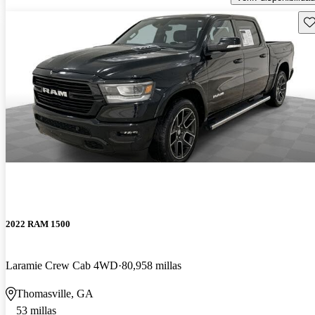
Gu
2022 RAM 1500
Laramie Crew Cab 4WD
80,958 millas
Thomasville, GA
53 millas