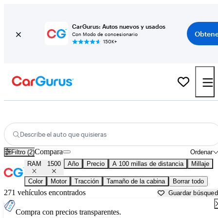
CarGurus: Autos nuevos y usados
Obtene
Con Modo de concesionario
150K+
RAM 1500 usados en venta cerca de
Albany, GA
Describe el auto que quisieras
Compara
Filtro (2)
Ordenar
RAM
1500
Año
Precio
A 100 millas de distancia
Millaje
Color
Motor
Tracción
Tamaño de la cabina
Borrar todo
271 vehículos encontrados
Guardar búsque
Compra con precios transparentes.