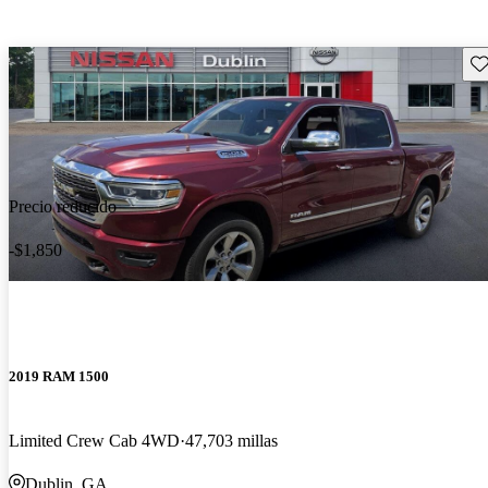
Gu
Precio reducido
-$1,850
2019 RAM 1500
Limited Crew Cab 4WD
47,703 millas
Dublin, GA