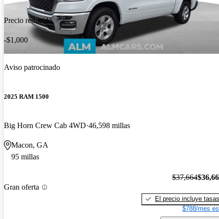
Precio reducido
-$1,000
Aviso patrocinado
2025 RAM 1500
Big Horn Crew Cab 4WD
46,598 millas
Macon, GA
95 millas
$37,664
$36,6
Gran oferta
El precio incluye tasa
$788/mes es