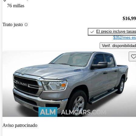
76 millas
$16,9
Trato justo
El precio incluye tasa
$352/mes es
Verif. disponibilidad
Gu
Aviso patrocinado