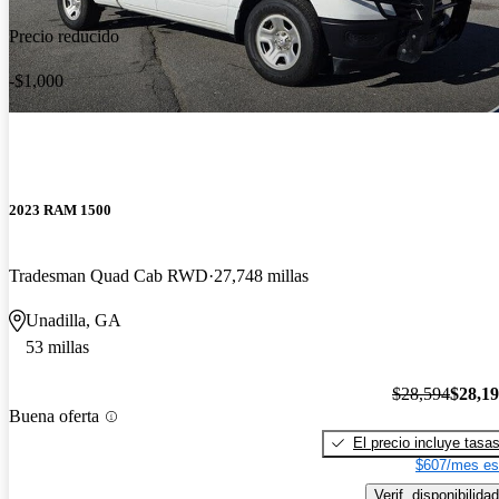
Precio reducido
-$1,000
2023 RAM 1500
Tradesman Quad Cab RWD
27,748 millas
Unadilla, GA
53 millas
$28,594
$28,1
Buena oferta
El precio incluye tasa
$607/mes es
Verif. disponibilidad