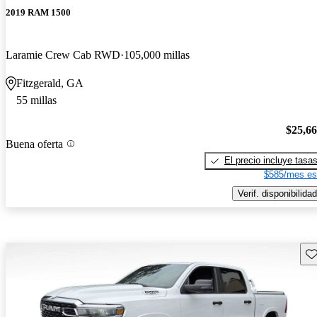
2019 RAM 1500
Laramie Crew Cab RWD
105,000 millas
Fitzgerald, GA
55 millas
$25,6
Buena oferta
El precio incluye tasa
$585/mes es
Verif. disponibilidad
Gu