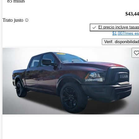
85 millas
$43,4
Trato justo
El precio incluye tasa
$1,007/mes es
Verif. disponibilidad
Gu