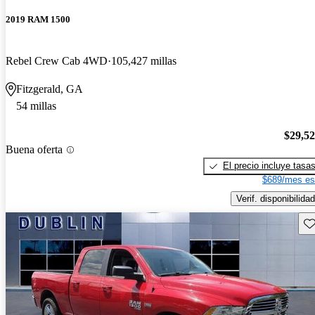
2019 RAM 1500
Rebel Crew Cab 4WD
105,427 millas
Fitzgerald, GA
54 millas
$29,5
Buena oferta
El precio incluye tasa
$689/mes es
Verif. disponibilidad
Gu