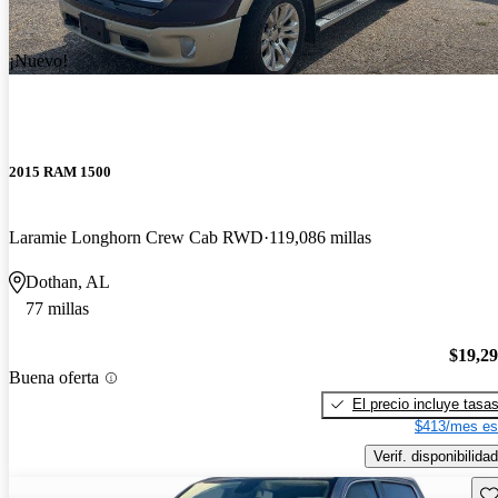
¡Nuevo!
2015 RAM 1500
Laramie Longhorn Crew Cab RWD
119,086 millas
Dothan, AL
77 millas
$19,2
Buena oferta
El precio incluye tasa
$413/mes es
Verif. disponibilidad
Gu