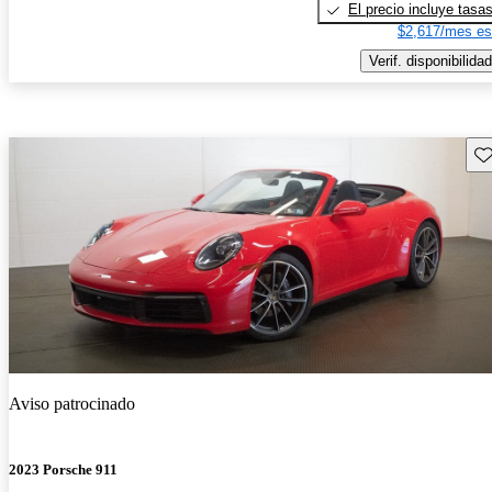
El precio incluye tasa
$2,617/mes es
Verif. disponibilidad
Gu
Aviso patrocinado
2023 Porsche 911