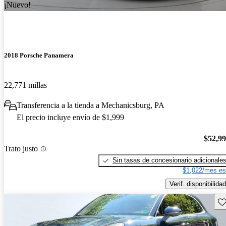
¡Nuevo!
2018 Porsche Panamera
22,771 millas
Transferencia a la tienda a Mechanicsburg, PA
El precio incluye envío de $1,999
$52,9
Trato justo
Sin tasas de concesionario adicionale
$1,022/mes es
Verif. disponibilidad
Gu