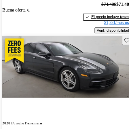
$74,489
$71,4
Buena oferta
El precio incluye tasa
$1,331/mes es
Verif. disponibilidad
Gu
2020 Porsche Panamera