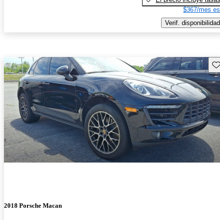
$367/mes es
Verif. disponibilidad
Gu
2018 Porsche Macan