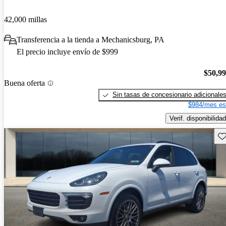
42,000 millas
Transferencia a la tienda a Mechanicsburg, PA
El precio incluye envío de $999
$50,9
Buena oferta
Sin tasas de concesionario adicionale
$984/mes es
Verif. disponibilidad
Gu