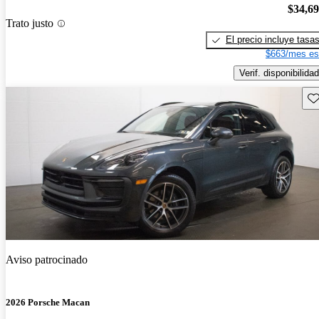
$34,6
Trato justo
El precio incluye tasa
$663/mes es
Verif. disponibilidad
Gu
Aviso patrocinado
2026 Porsche Macan