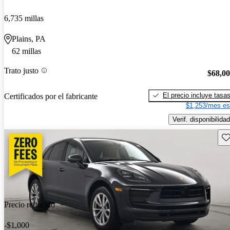
6,735 millas
Plains, PA
62 millas
Trato justo
$68,0
El precio incluye tasa
Certificados por el fabricante
$1,253/mes es
Verif. disponibilidad
Gu
Precio reducido
-$1,000