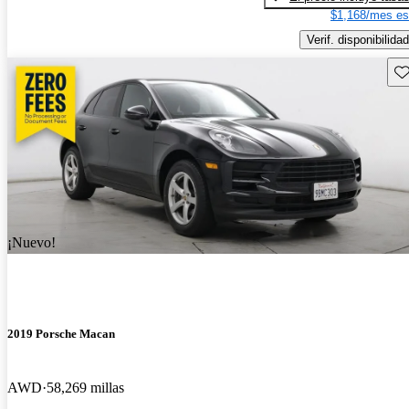
$1,168/mes es
Verif. disponibilidad
Gu
¡Nuevo!
2019 Porsche Macan
AWD
58,269 millas