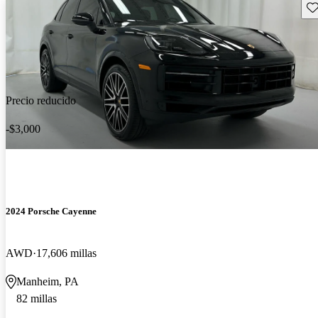
Gu
Precio reducido
-$3,000
2024 Porsche Cayenne
AWD
17,606 millas
Manheim, PA
82 millas