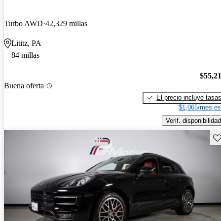
Turbo AWD
42,329 millas
Lititz, PA
84 millas
$55,2
Buena oferta
El precio incluye tasa
$1,065/mes es
Verif. disponibilidad
Gu