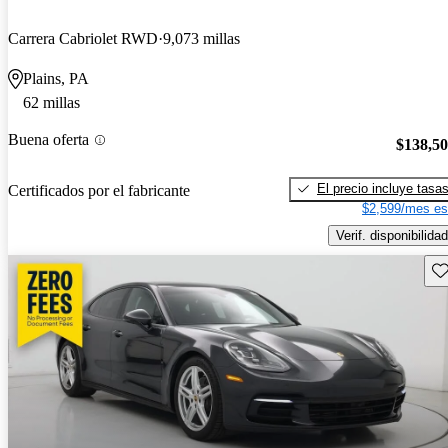
Carrera Cabriolet RWD
9,073 millas
Plains, PA
62 millas
Buena oferta
$138,5
El precio incluye tasa
Certificados por el fabricante
$2,599/mes es
Verif. disponibilidad
Gu