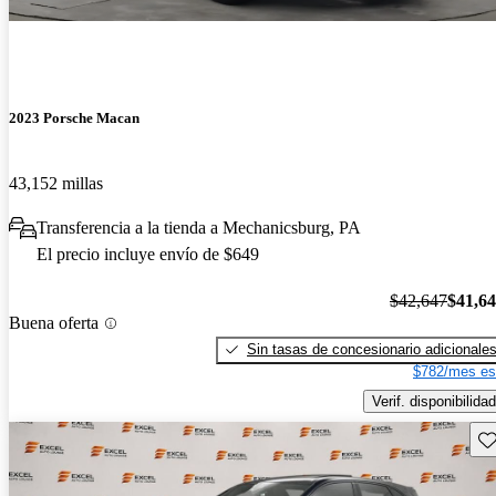
2023 Porsche Macan
43,152 millas
Transferencia a la tienda a Mechanicsburg, PA
El precio incluye envío de $649
$42,647
$41,6
Buena oferta
Sin tasas de concesionario adicionale
$782/mes es
Verif. disponibilidad
Gu