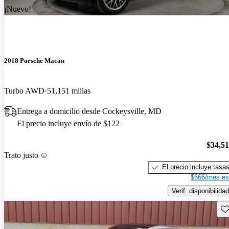
¡Nuevo!
2018 Porsche Macan
Turbo AWD
51,151 millas
Entrega a domicilio desde Cockeysville, MD
El precio incluye envío de $122
$34,5
Trato justo
El precio incluye tasa
$666/mes es
Verif. disponibilidad
Gu