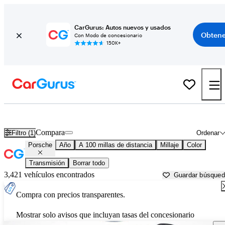
CarGurus: Autos nuevos y usados
Obtene
Con Modo de concesionario
150K+
Autos Porsche usados en venta cerca de
Williamsport, PA
Compara
Filtro (1)
Ordenar
Porsche
Año
A 100 millas de distancia
Millaje
Color
Transmisión
Borrar todo
3,421 vehículos encontrados
Guardar búsque
Compra con precios transparentes.
Mostrar solo avisos que incluyan tasas del concesionario