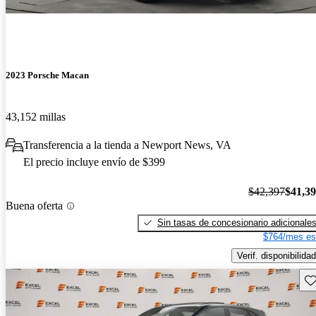
2023 Porsche Macan
43,152 millas
Transferencia a la tienda a Newport News, VA
El precio incluye envío de $399
$42,397
$41,3
Buena oferta
Sin tasas de concesionario adicionale
$764/mes es
Verif. disponibilidad
Gu