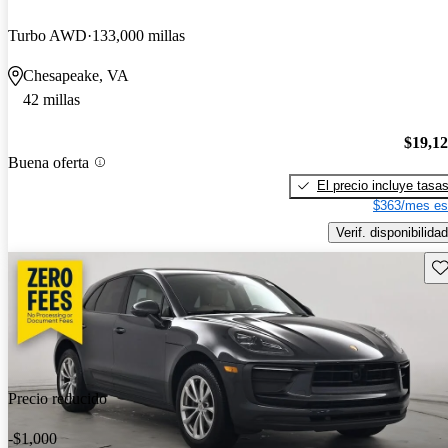
Turbo AWD
133,000 millas
Chesapeake, VA
42 millas
$19,1
Buena oferta
El precio incluye tasa
$363/mes es
Verif. disponibilidad
Gu
Precio reducido
-$1,000