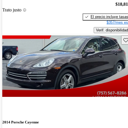
$18,8
Trato justo
El precio incluye tasa
$357/mes es
Verif. disponibilidad
Gu
2014 Porsche Cayenne