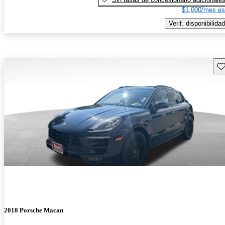
$1,000/mes es
Verif. disponibilidad
Gu
2018 Porsche Macan