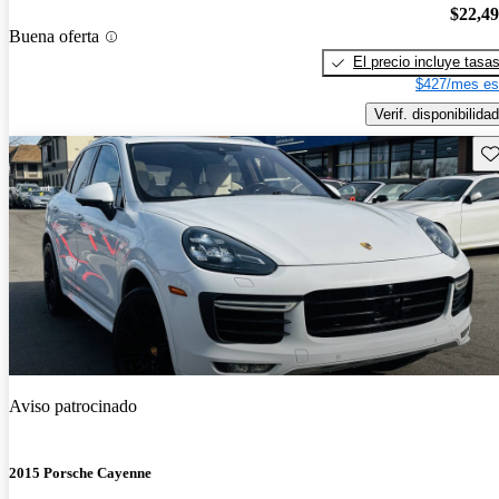
$22,4
Buena oferta
El precio incluye tasa
$427/mes es
Verif. disponibilidad
Gu
Aviso patrocinado
2015 Porsche Cayenne