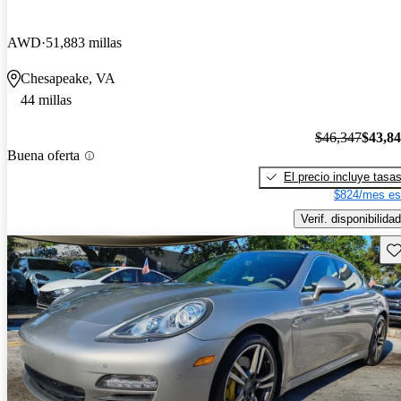
AWD
51,883 millas
Chesapeake, VA
44 millas
$46,347
$43,8
Buena oferta
El precio incluye tasa
$824/mes es
Verif. disponibilidad
Gu