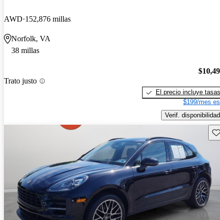
AWD
152,876 millas
Norfolk, VA
38 millas
$10,4
Trato justo
El precio incluye tasa
$199/mes es
Verif. disponibilidad
Gu