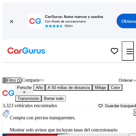
CarGurus: Autos nuevos y usados
Obtene
Con Modo de concesionario
150K+
Autos Porsche usados en venta cerca de
Williamsburg, VA
Compara
Filtro (1)
Ordenar
Porsche
Año
A 50 millas de distancia
Millaje
Color
Transmisión
Borrar todo
3,323 vehículos encontrados
Guardar búsque
Compra con precios transparentes.
Mostrar solo avisos que incluyan tasas del concesionario