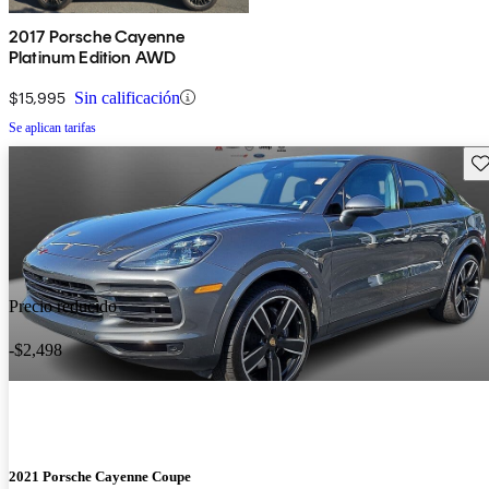
2017 Porsche Cayenne
Platinum Edition AWD
$15,995
Sin calificación
Se aplican tarifas
Gu
Precio reducido
-$2,498
2021 Porsche Cayenne Coupe