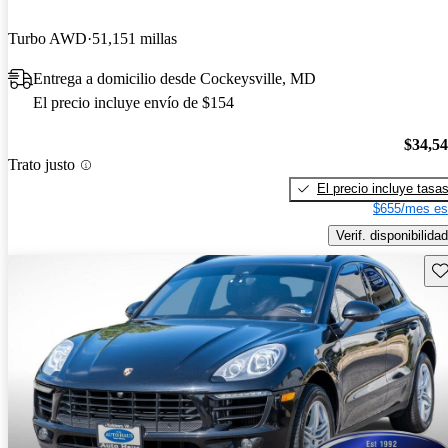
Turbo AWD
51,151 millas
Entrega a domicilio desde Cockeysville, MD
El precio incluye envío de $154
$34,5
Trato justo
El precio incluye tasa
$655/mes es
Verif. disponibilidad
Gu