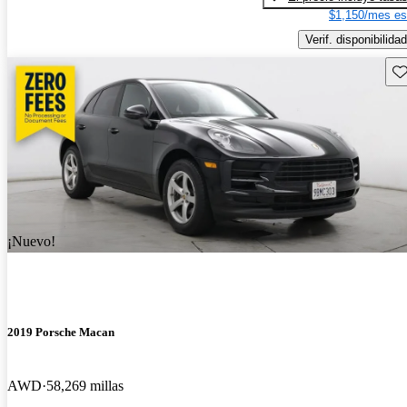
$1,150/mes es
Verif. disponibilidad
Gu
¡Nuevo!
2019 Porsche Macan
AWD
58,269 millas