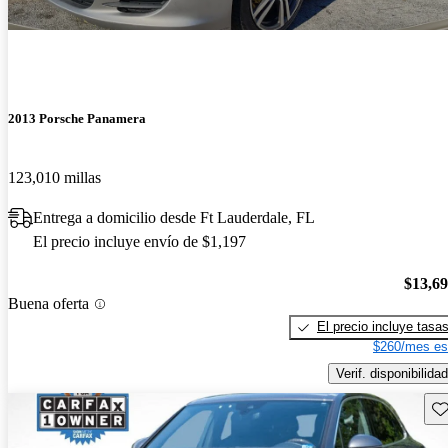
2013 Porsche Panamera
123,010 millas
Entrega a domicilio desde Ft Lauderdale, FL
El precio incluye envío de $1,197
$13,6
Buena oferta
El precio incluye tasa
$260/mes es
Verif. disponibilidad
Gu