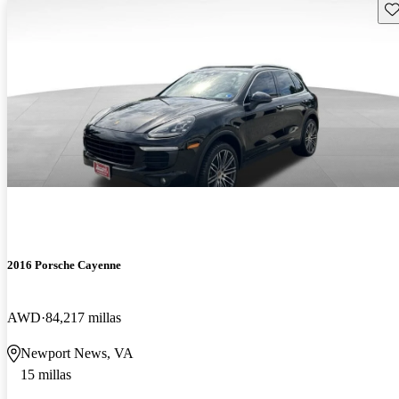
Gu
2016 Porsche Cayenne
AWD
84,217 millas
Newport News, VA
15 millas