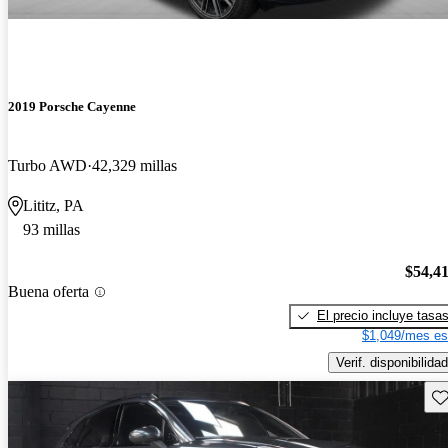
2019 Porsche Cayenne
Turbo AWD
42,329 millas
Lititz, PA
93 millas
$54,4
Buena oferta
El precio incluye tasa
$1,049/mes es
Verif. disponibilidad
Gu