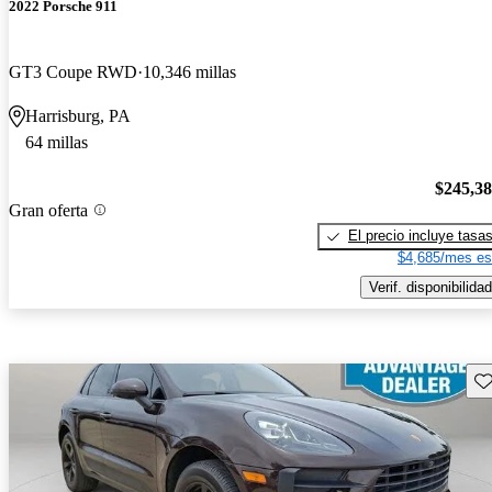
2022 Porsche 911
GT3 Coupe RWD
10,346 millas
Harrisburg, PA
64 millas
$245,3
Gran oferta
El precio incluye tasa
$4,685/mes es
Verif. disponibilidad
Gu