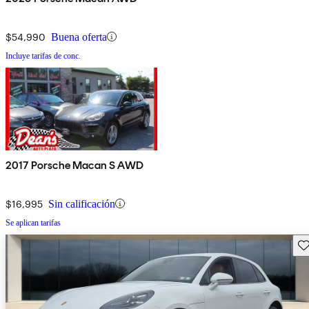
$54,990
Buena oferta
Incluye tarifas de conc.
2017 Porsche Macan S AWD
$16,995
Sin calificación
Se aplican tarifas
Gu