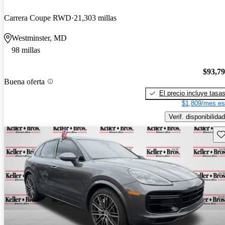
Carrera Coupe RWD
21,303 millas
Westminster, MD
98 millas
$93,7
Buena oferta
El precio incluye tasa
$1,809/mes es
Verif. disponibilidad
Gu