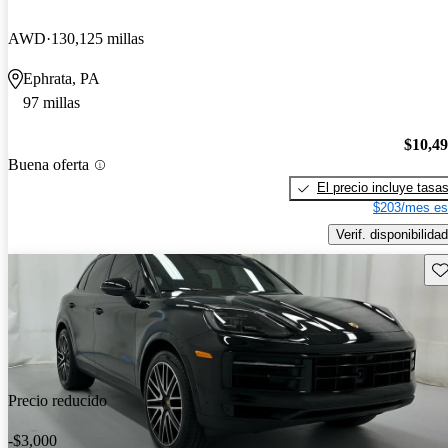
AWD
130,125 millas
Ephrata, PA
97 millas
$10,4
Buena oferta
El precio incluye tasa
$203/mes es
Verif. disponibilidad
Gu
Precio reducido
-$3,000