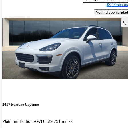
$629/mes es
Verif. disponibilidad
Gu
2017 Porsche Cayenne
Platinum Edition AWD
129,751 millas