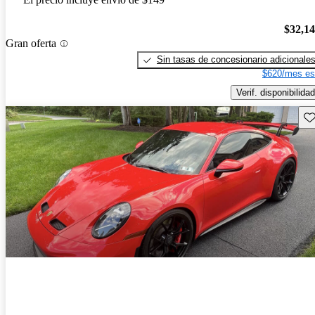
$32,1
Gran oferta
Sin tasas de concesionario adicionale
$620/mes es
Verif. disponibilidad
Gu