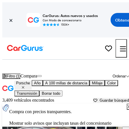
CarGurus: Autos nuevos y usados
Obtene
Con Modo de concesionario
150K+
Autos Porsche usados en venta cerca de
State College, PA
Compara
Filtro (1)
Ordenar
Porsche
Año
A 100 millas de distancia
Millaje
Color
Transmisión
Borrar todo
3,409 vehículos encontrados
Guardar búsque
Compra con precios transparentes.
Mostrar solo avisos que incluyan tasas del concesionario