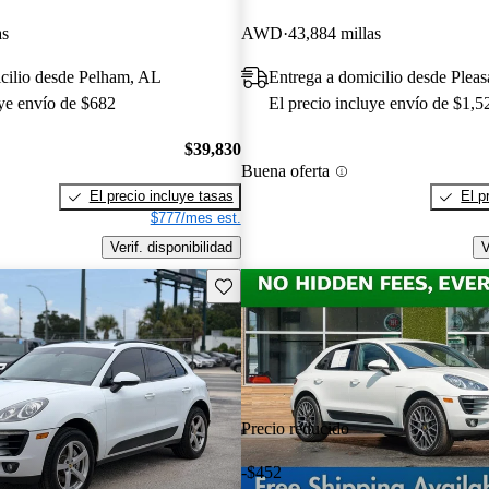
as
AWD
43,884 millas
cilio desde Pelham, AL
Entrega a domicilio desde Plea
uye envío de $682
El precio incluye envío de $1,5
$39,830
Buena oferta
El precio incluye tasas
El p
$777/mes est.
Verif. disponibilidad
V
Guarda este Aviso
Precio reducido
-$452