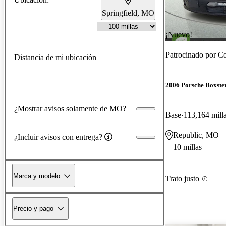
Springfield, MO
¡Nuevo!
Patrocinado por
Co
Distancia de mi ubicación
2006 Porsche Boxste
¿Mostrar avisos solamente de MO?
Base
113,164 mill
Republic, MO
¿Incluir avisos con entrega?
10 millas
Marca y modelo
Trato justo
Precio y pago