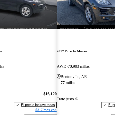
¡Nuevo!
ne
2017 Porsche Macan
las
AWD
70,903 millas
Bentonville, AR
77 millas
$16,120
Trato justo
El precio incluye tasas
El p
$317/mes est.