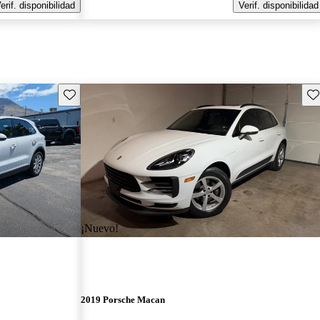
erif. disponibilidad
Verif. disponibilidad
Guarda este Aviso
Gu
¡Nuevo!
2019 Porsche Macan