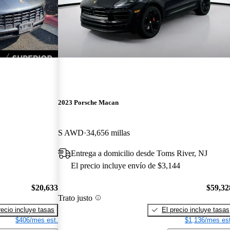
2023 Porsche Macan
S AWD
34,656 millas
Entrega a domicilio desde Toms River, NJ
El precio incluye envío de $3,144
$20,633
$59,32
Trato justo
recio incluye tasas
El precio incluye tasas
$406/mes est.
$1,136/mes est