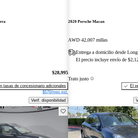
era
2020 Porsche Macan
AWD
42,007 millas
Entrega a domicilio desde Lon
El precio incluye envío de $2,1
$28,995
Trato justo
n tasas de concesionario adicionales
El p
$570/mes est.
Verif. disponibilidad
V
Guarda este Aviso