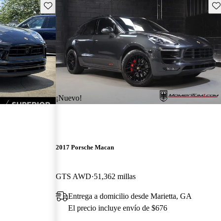
Guarda este Aviso
Gu
¡Nuevo!
2017 Porsche Macan
GTS AWD
51,362 millas
Entrega a domicilio desde Marietta, GA
El precio incluye envío de $676