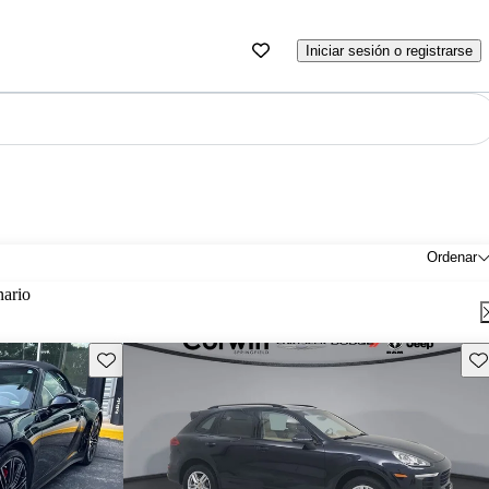
Iniciar sesión o registrarse
Ordenar
nario
Guarda este Aviso
Gu