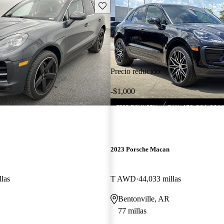
Guarda este Aviso
Precio reducido
-$1,000
2023 Porsche Macan
llas
T AWD
44,033 millas
Bentonville, AR
77 millas