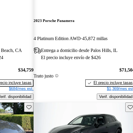
2023 Porsche Panamera
4 Platinum Edition AWD
45,872 millas
g Beach, CA
Entrega a domicilio desde Palos Hills, IL
24
El precio incluye envío de $426
$34,759
$71,50
Trato justo
recio incluye tasas
El precio incluye tasas
$684/mes est.
$1,369/mes est
erif. disponibilidad
Verif. disponibilidad
Guarda este Aviso
Gu