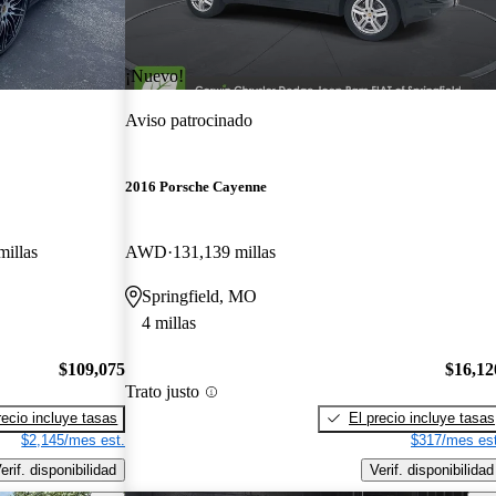
¡Nuevo!
Aviso patrocinado
2016 Porsche Cayenne
millas
AWD
131,139 millas
Springfield, MO
4 millas
$109,075
$16,12
Trato justo
recio incluye tasas
El precio incluye tasas
$2,145/mes est.
$317/mes est
erif. disponibilidad
Verif. disponibilidad