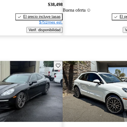
$38,498
Buena oferta
El precio incluye tasas
El p
$751/mes est.
Verif. disponibilidad
V
Guarda este Aviso