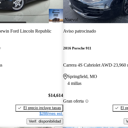
¡Nuevo!
rwin Ford Lincoln Republic
Aviso patrocinado
r
2016 Porsche 911
as
Carrera 4S Cabriolet AWD
23,960 
Springfield, MO
4 millas
$14,614
Gran oferta
El precio incluye tasas
El p
$288/mes est.
Verif. disponibilidad
V