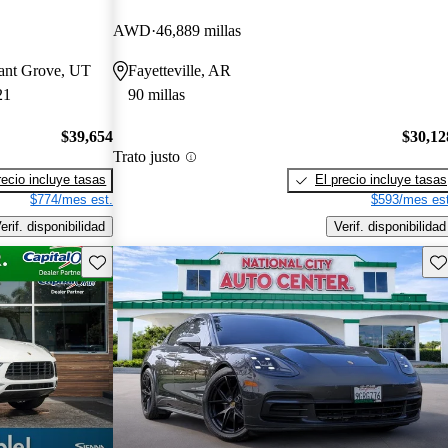
AWD
46,889 millas
sant Grove, UT
Fayetteville, AR
21
90 millas
$39,654
$30,12
Trato justo
recio incluye tasas
El precio incluye tasas
$774/mes est.
$593/mes est
erif. disponibilidad
Verif. disponibilidad
Guarda este Aviso
Gu