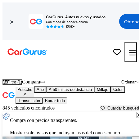
CarGurus: Autos nuevos y usados
Obtene
Con Modo de concesionario
150K+
Autos Porsche usados en venta cerca de
San Jose, CA
Compara
Filtro (1)
Ordenar
Porsche
Año
A 50 millas de distancia
Millaje
Color
Transmisión
Borrar todo
845 vehículos encontrados
Guardar búsque
Compra con precios transparentes.
Mostrar solo avisos que incluyan tasas del concesionario