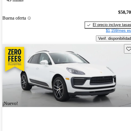
$58,7
Buena oferta
El precio incluye tasa
$1,159/mes es
Verif. disponibilidad
Gu
¡Nuevo!