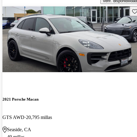
Verif. disponibilidad
Gu
2021 Porsche Macan
GTS AWD
20,795 millas
Seaside, CA
49 millas