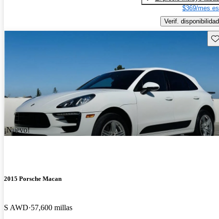
$369/mes es
Verif. disponibilidad
Gu
¡Nuevo!
2015 Porsche Macan
S AWD
57,600 millas