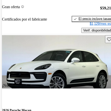
Gran oferta
$59,2
El precio incluye tasa
Certificados por el fabricante
$1,129/mes es
Verif. disponibilidad
Gu
¡Nuevo!
2026 Porsche Macan