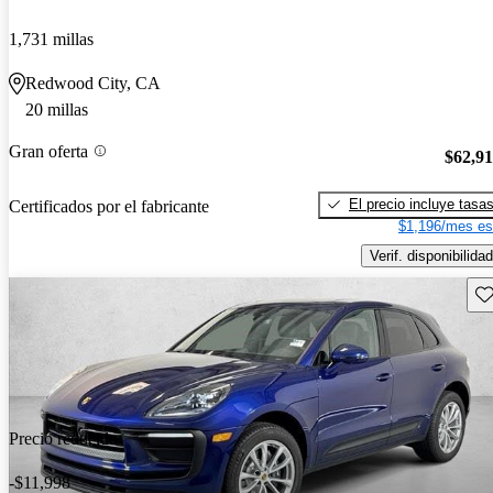
1,731 millas
Redwood City, CA
20 millas
Gran oferta
$62,9
El precio incluye tasa
Certificados por el fabricante
$1,196/mes es
Verif. disponibilidad
Gu
Precio reducido
-$11,998