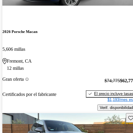
2026 Porsche Macan
5,606 millas
Fremont, CA
12 millas
Gran oferta
$74,775
$62,7
El precio incluye tasa
Certificados por el fabricante
$1,193/mes es
Verif. disponibilidad
Gu