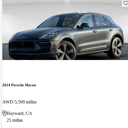
Gu
2024 Porsche Macan
AWD
5,509 millas
Hayward, CA
25 millas