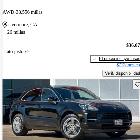
AWD
38,556 millas
Livermore, CA
26 millas
$36,0
Trato justo
El precio incluye tasa
$712/mes es
Verif. disponibilidad
Gu