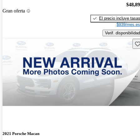
$48,8
Gran oferta
El precio incluye tasa
$939/mes es
Verif. disponibilidad
Gu
2021 Porsche Macan