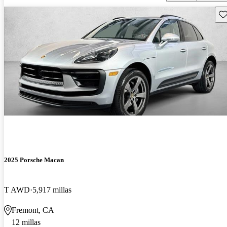
Gu
2025 Porsche Macan
T AWD
5,917 millas
Fremont, CA
12 millas