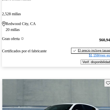
2,528 millas
Redwood City, CA
20 millas
Gran oferta
$60,9
El precio incluye tasa
Certificados por el fabricante
$1,159/mes es
Verif. disponibilidad
Gu