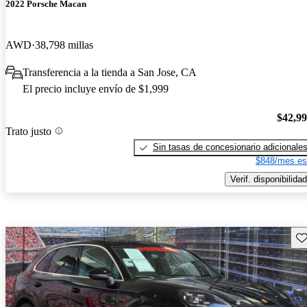
2022 Porsche Macan
AWD
38,798 millas
Transferencia a la tienda a San Jose, CA
El precio incluye envío de $1,999
$42,9
Trato justo
Sin tasas de concesionario adicionale
$848/mes es
Verif. disponibilidad
Gu