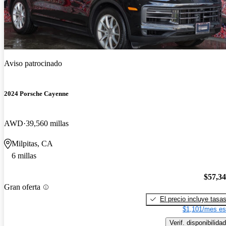
Aviso patrocinado
2024 Porsche Cayenne
AWD
39,560 millas
Milpitas, CA
6 millas
$57,3
Gran oferta
El precio incluye tasa
$1,101/mes es
Verif. disponibilidad