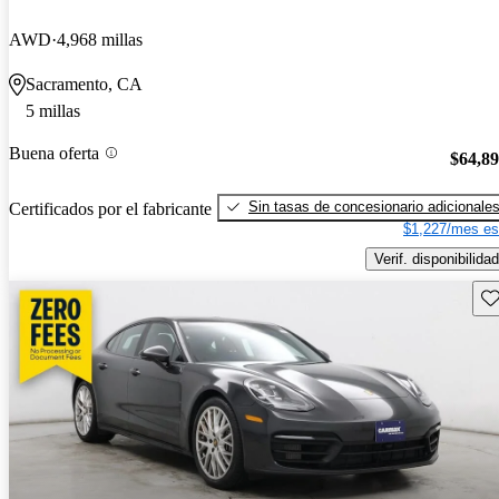
AWD
4,968 millas
Sacramento, CA
5 millas
Buena oferta
$64,8
Sin tasas de concesionario adicionale
Certificados por el fabricante
$1,227/mes es
Verif. disponibilidad
Gu