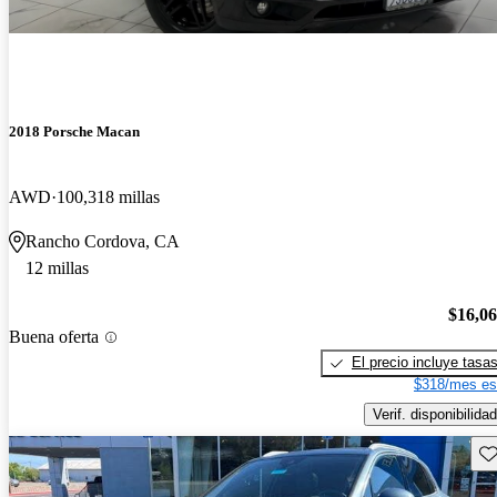
2018 Porsche Macan
AWD
100,318 millas
Rancho Cordova, CA
12 millas
$16,0
Buena oferta
El precio incluye tasa
$318/mes es
Verif. disponibilidad
Gu