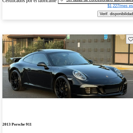
Certificados por el fabricante
$1,227/mes es
Verif. disponibilidad
Gu
2013 Porsche 911