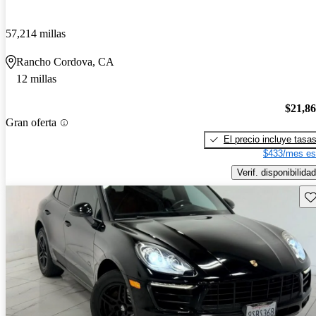
57,214 millas
Rancho Cordova, CA
12 millas
$21,8
Gran oferta
El precio incluye tasa
$433/mes es
Verif. disponibilidad
Gu