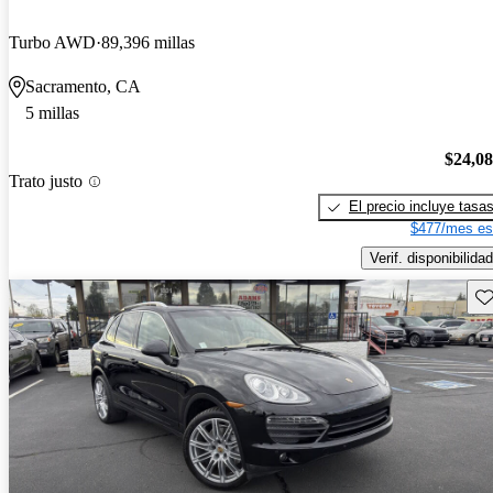
Turbo AWD
89,396 millas
Sacramento, CA
5 millas
$24,0
Trato justo
El precio incluye tasa
$477/mes es
Verif. disponibilidad
Gu