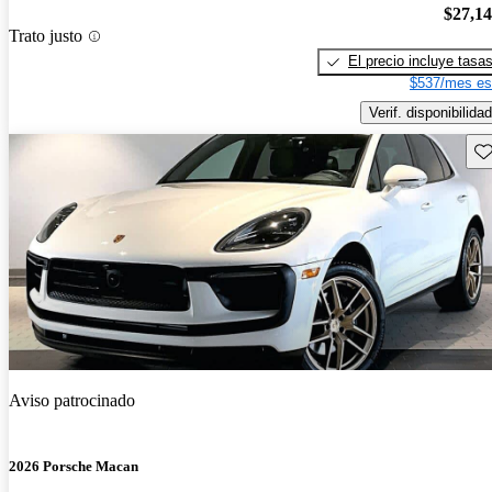
$27,1
Trato justo
El precio incluye tasa
$537/mes es
Verif. disponibilidad
Gu
Aviso patrocinado
2026 Porsche Macan