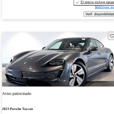
El precio incluye tasa
$692/mes es
Verif. disponibilidad
Gu
Aviso patrocinado
2023 Porsche Taycan