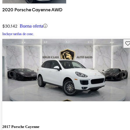
2020 Porsche Cayenne AWD
$30,142
Buena oferta
Incluye tarifas de conc.
Gu
2017 Porsche Cayenne