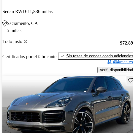
Sedan RWD
11,836 millas
Sacramento, CA
5 millas
Trato justo
$72,8
Sin tasas de concesionario adicionale
Certificados por el fabricante
$1,404/mes es
Verif. disponibilidad
Gu