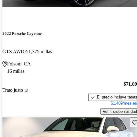
2022 Porsche Cayenne
GTS AWD
51,375 millas
Folsom, CA
16 millas
$71,8
Trato justo
El precio incluye tasa
$1,409/mes es
Verif. disponibilidad
Gu