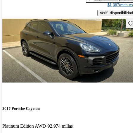
$1,087/mes es
Verif. disponibilidad
Gu
2017 Porsche Cayenne
Platinum Edition AWD
92,974 millas