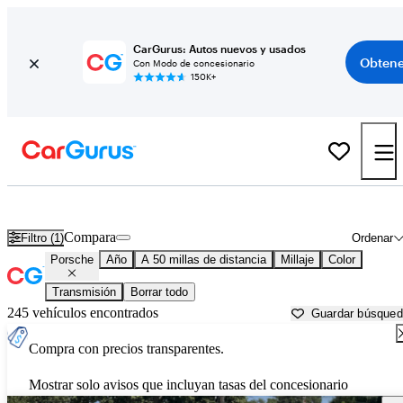
CarGurus: Autos nuevos y usados
Obtene
Con Modo de concesionario
150K+
Autos Porsche usados en venta cerca de
Sacramento, CA
Compara
Filtro (1)
Ordenar
Porsche
Año
A 50 millas de distancia
Millaje
Color
Transmisión
Borrar todo
245 vehículos encontrados
Guardar búsque
Compra con precios transparentes.
Mostrar solo avisos que incluyan tasas del concesionario