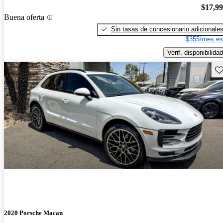
$17,9
Buena oferta
Sin tasas de concesionario adicionale
$355/mes es
Verif. disponibilidad
Gu
2020 Porsche Macan