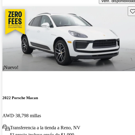
Verif. disponibilidad
Gu
¡Nuevo!
2022 Porsche Macan
AWD
38,798 millas
Transferencia a la tienda a Reno, NV
El precio incluye envío de $1,999