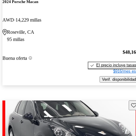
2024 Porsche Macan
AWD
14,229 millas
Roseville, CA
95 millas
$48,1
Buena oferta
El precio incluye tasa
$916/mes es
Verif. disponibilidad
Gu