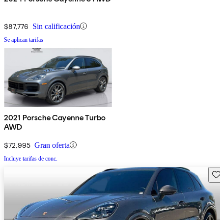
$87,776
Sin calificación
Se aplican tarifas
2021 Porsche Cayenne Turbo
AWD
$72,995
Gran oferta
Incluye tarifas de conc.
Gu