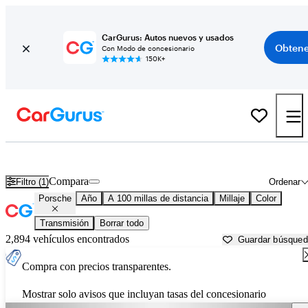
CarGurus: Autos nuevos y usados
Obtene
Con Modo de concesionario
150K+
Autos Porsche usados en venta cerca de
Reno, NV
Compara
Filtro (1)
Ordenar
Porsche
Año
A 100 millas de distancia
Millaje
Color
Transmisión
Borrar todo
2,894 vehículos encontrados
Guardar búsque
Compra con precios transparentes.
Mostrar solo avisos que incluyan tasas del concesionario