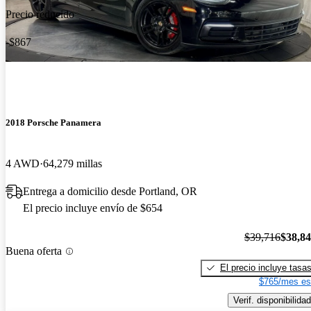
Precio reducido
-$867
2018 Porsche Panamera
4 AWD
64,279 millas
Entrega a domicilio desde Portland, OR
El precio incluye envío de $654
$39,716
$38,8
Buena oferta
El precio incluye tasa
$765/mes es
Verif. disponibilidad