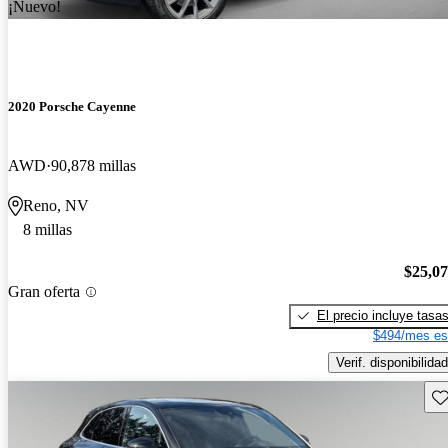
¡Nuevo!
2020 Porsche Cayenne
AWD
90,878 millas
Reno, NV
8 millas
$25,0
Gran oferta
El precio incluye tasa
$494/mes es
Verif. disponibilidad
Gu