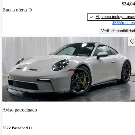
$34,0
Buena oferta
El precio incluye tasa
$665/mes es
Verif. disponibilidad
Gu
Aviso patrocinado
2022 Porsche 911