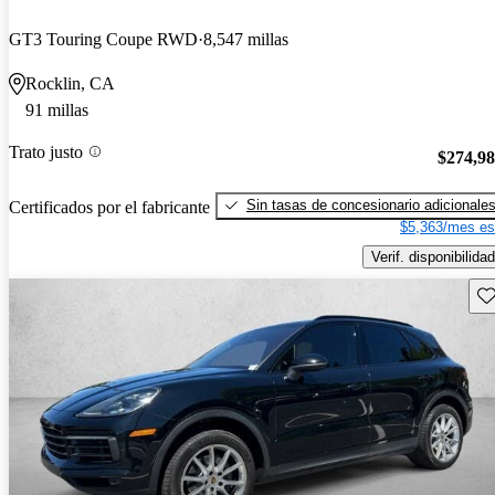
GT3 Touring Coupe RWD
8,547 millas
Rocklin, CA
91 millas
Trato justo
$274,9
Sin tasas de concesionario adicionale
Certificados por el fabricante
$5,363/mes es
Verif. disponibilidad
Gu