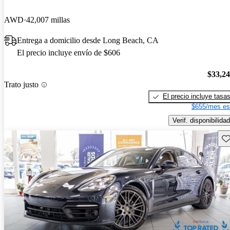
AWD
42,007 millas
Entrega a domicilio desde Long Beach, CA
El precio incluye envío de $606
$33,2
Trato justo
El precio incluye tasa
$655/mes es
Verif. disponibilidad
Gu