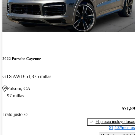
2022 Porsche Cayenne
GTS AWD
51,375 millas
Folsom, CA
97 millas
$71,8
Trato justo
El precio incluye tasa
$1,402/mes es