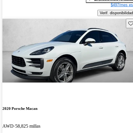
$497/mes es
Verif. disponibilidad
Gu
2020 Porsche Macan
AWD
58,825 millas