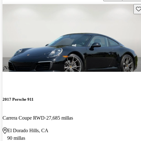
Gu
¡Nuevo!
2017 Porsche 911
Carrera Coupe RWD
27,685 millas
El Dorado Hills, CA
90 millas