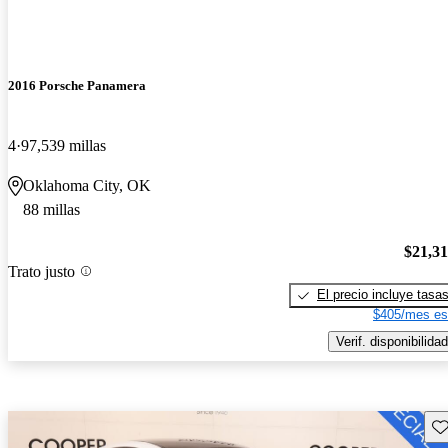
2016 Porsche Panamera
4
97,539 millas
Oklahoma City, OK
88 millas
$21,3
Trato justo
El precio incluye tasa
$405/mes es
Verif. disponibilidad
Gu