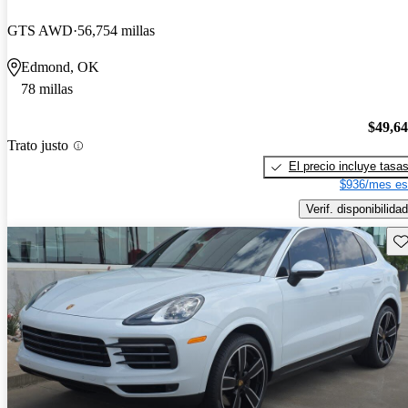
GTS AWD
56,754 millas
Edmond, OK
78 millas
$49,6
Trato justo
El precio incluye tasa
$936/mes es
Verif. disponibilidad
Gu