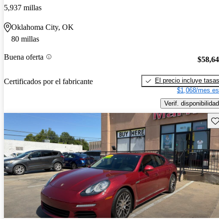
5,937 millas
Oklahoma City, OK
80 millas
Buena oferta
$58,6
El precio incluye tasa
Certificados por el fabricante
$1,068/mes es
Verif. disponibilidad
Gu