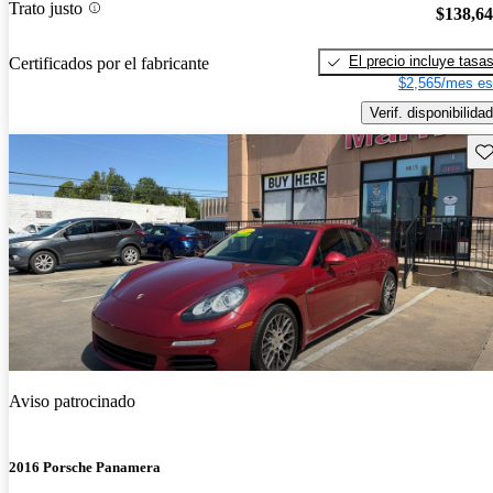
Trato justo
$138,6
El precio incluye tasa
Certificados por el fabricante
$2,565/mes es
Verif. disponibilidad
Gu
Aviso patrocinado
2016 Porsche Panamera