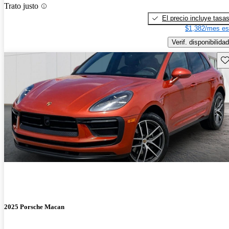
Trato justo
El precio incluye tasa
$1,382/mes es
Verif. disponibilidad
Gu
2025 Porsche Macan