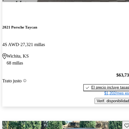
2021 Porsche Taycan
4S AWD
27,321 millas
Wichita, KS
68 millas
$63,7
Trato justo
El precio incluye tasa
$1,202/mes es
Verif. disponibilidad
Gu