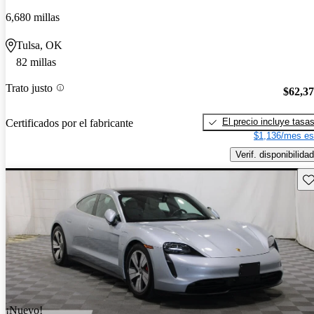
6,680 millas
Tulsa, OK
82 millas
Trato justo
$62,3
El precio incluye tasa
Certificados por el fabricante
$1,136/mes es
Verif. disponibilidad
Gu
¡Nuevo!