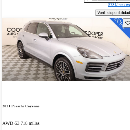
$731/mes es
Verif. disponibilidad
Gu
2021 Porsche Cayenne
AWD
53,718 millas