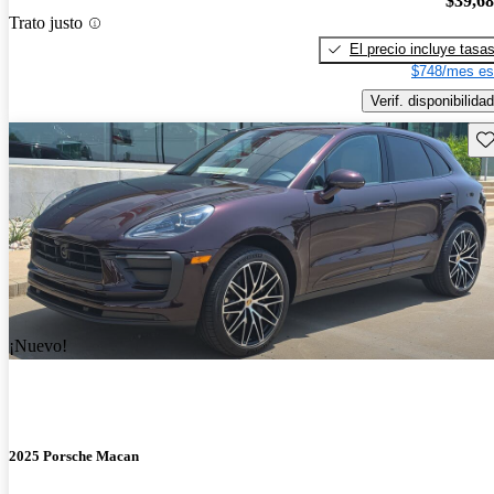
$39,6
Trato justo
El precio incluye tasa
$748/mes es
Verif. disponibilidad
Gu
¡Nuevo!
2025 Porsche Macan