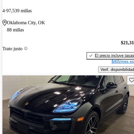
4
97,539 millas
Oklahoma City, OK
88 millas
$21,3
Trato justo
El precio incluye tasa
$405/mes es
Verif. disponibilidad
Gu