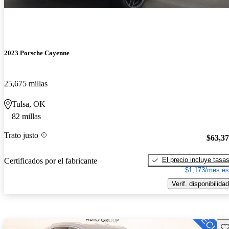
2023 Porsche Cayenne
25,675 millas
Tulsa, OK
82 millas
Trato justo
$63,3
El precio incluye tasa
Certificados por el fabricante
$1,173/mes es
Verif. disponibilidad
Gu