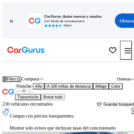
CarGurus: Autos nuevos y usados
Obtene
Con Modo de concesionario
150K+
Autos Porsche usados en venta cerca de
Ponca City, OK
Compara
Filtro (1)
Ordenar
Porsche
Año
A 100 millas de distancia
Millaje
Color
Transmisión
Borrar todo
230 vehículos encontrados
Guardar búsque
Compra con precios transparentes.
Mostrar solo avisos que incluyan tasas del concesionario