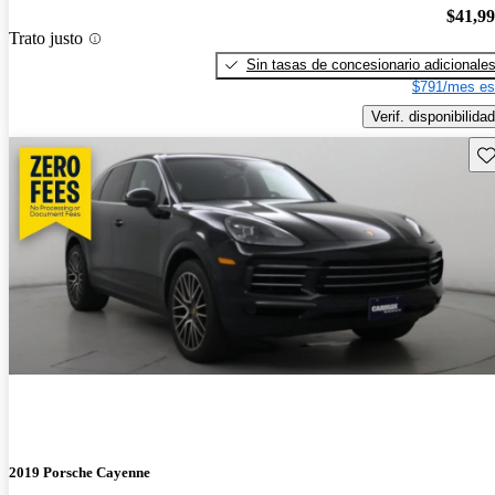
$41,9
Trato justo
Sin tasas de concesionario adicionale
$791/mes es
Verif. disponibilidad
Gu
2019 Porsche Cayenne