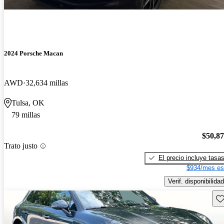
2024 Porsche Macan
AWD
32,634 millas
Tulsa, OK
79 millas
$50,8
Trato justo
El precio incluye tasa
$934/mes es
Verif. disponibilidad
Gu