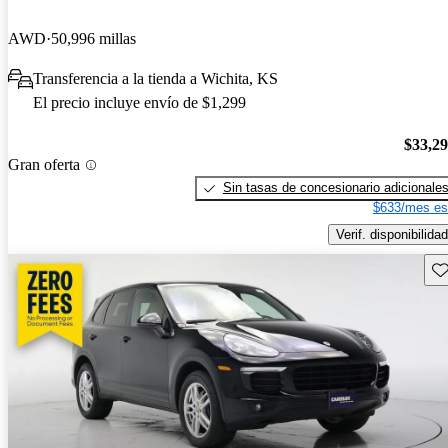
AWD
50,996 millas
Transferencia a la tienda a Wichita, KS
El precio incluye envío de $1,299
$33,2
Gran oferta
Sin tasas de concesionario adicionale
$633/mes es
Verif. disponibilidad
Gu