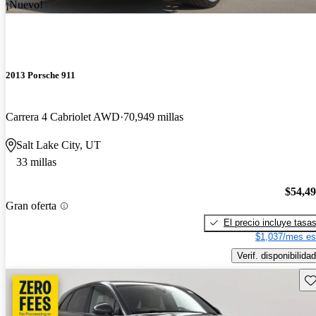
¡Nuevo!
2013 Porsche 911
Carrera 4 Cabriolet AWD
70,949 millas
Salt Lake City, UT
33 millas
$54,4
Gran oferta
El precio incluye tasa
$1,037/mes es
Verif. disponibilidad
Gu