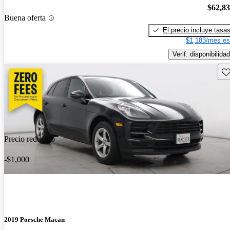
$62,8
Buena oferta
El precio incluye tasa
$1,183/mes es
Verif. disponibilidad
Gu
Precio reducido
-$1,000
2019 Porsche Macan