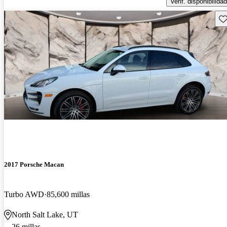
Verif. disponibilidad
Gu
2017 Porsche Macan
Turbo AWD
85,600 millas
North Salt Lake, UT
26 millas