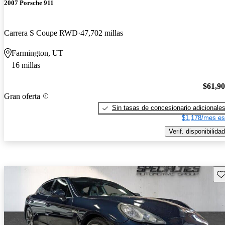
2007 Porsche 911
Carrera S Coupe RWD
47,702 millas
Farmington, UT
16 millas
$61,9
Gran oferta
Sin tasas de concesionario adicionale
$1,178/mes es
Verif. disponibilidad
Gu