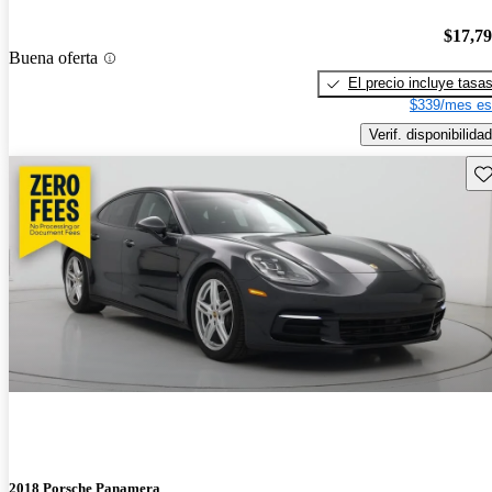
$17,7
Buena oferta
El precio incluye tasa
$339/mes es
Verif. disponibilidad
Gu
2018 Porsche Panamera