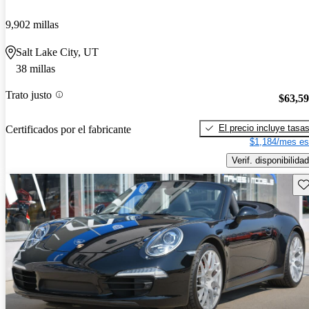
9,902 millas
Salt Lake City, UT
38 millas
Trato justo
$63,5
El precio incluye tasa
Certificados por el fabricante
$1,184/mes es
Verif. disponibilidad
Gu