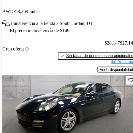
AWD
58,269 millas
Transferencia a la tienda a South Jordan, UT
El precio incluye envío de $149
$28,147
$27,1
Gran oferta
Sin tasas de concesionario adicionale
$517/mes es
Verif. disponibilidad
Gu