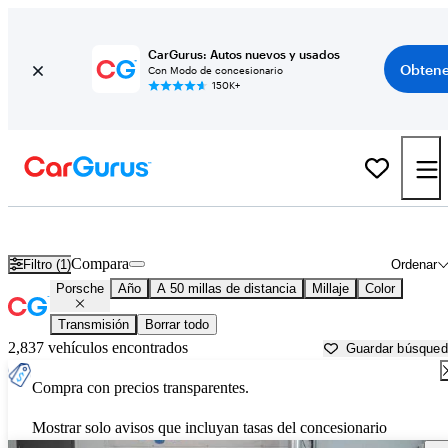
CarGurus: Autos nuevos y usados
Obtene
Con Modo de concesionario
150K+
Autos Porsche usados en venta cerca de
Ogden, UT
Compara
Filtro (1)
Ordenar
Porsche
Año
A 50 millas de distancia
Millaje
Color
Transmisión
Borrar todo
2,837 vehículos encontrados
Guardar búsque
Compra con precios transparentes.
Mostrar solo avisos que incluyan tasas del concesionario