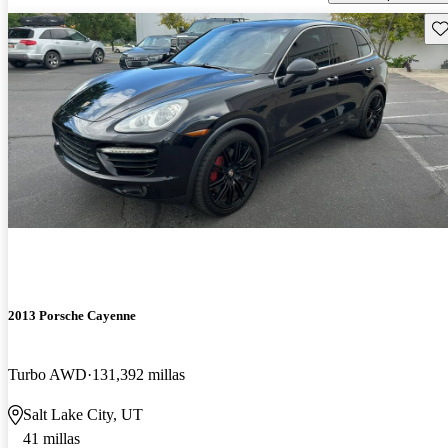
Gu
2013 Porsche Cayenne
Turbo AWD
131,392 millas
Salt Lake City, UT
41 millas