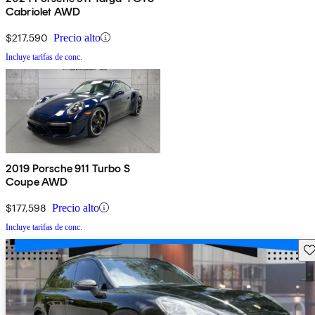
Cabriolet AWD
$217,590
Precio alto
Incluye tarifas de conc.
2019 Porsche 911 Turbo S
Coupe AWD
$177,598
Precio alto
Incluye tarifas de conc.
Gu