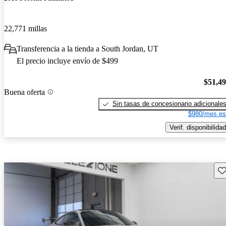
22,771 millas
Transferencia a la tienda a South Jordan, UT
El precio incluye envío de $499
$51,4
Buena oferta
Sin tasas de concesionario adicionale
$980/mes es
Verif. disponibilidad
Gu