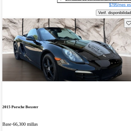
$795/mes es
Verif. disponibilidad
Gu
2015 Porsche Boxster
Base
66,300 millas