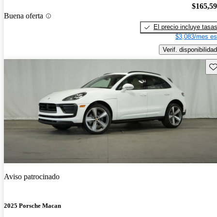
$165,5
Buena oferta
El precio incluye tasa
$3,083/mes es
Verif. disponibilidad
Gu
Aviso patrocinado
2025 Porsche Macan