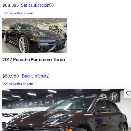
$86,385
Sin calificación
Incluye tarifas de conc.
2017 Porsche Panamera Turbo
$50,980
Buena oferta
Incluye tarifas de conc.
Gu