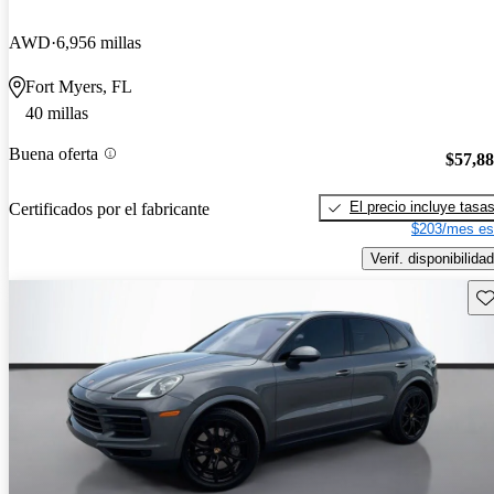
AWD
6,956 millas
Fort Myers, FL
40 millas
Buena oferta
$57,8
El precio incluye tasa
Certificados por el fabricante
$203/mes es
Verif. disponibilidad
Gu