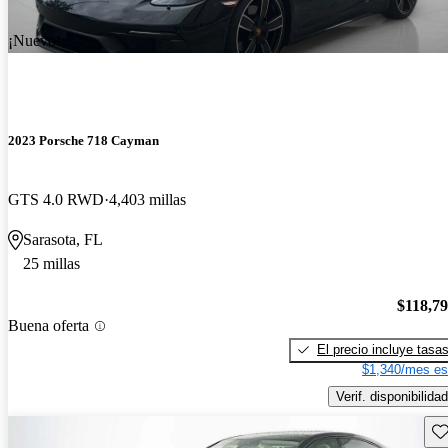
¡Nuevo!
2023 Porsche 718 Cayman
GTS 4.0 RWD
4,403 millas
Sarasota, FL
25 millas
$118,7
Buena oferta
El precio incluye tasa
$1,340/mes es
Verif. disponibilidad
Gu