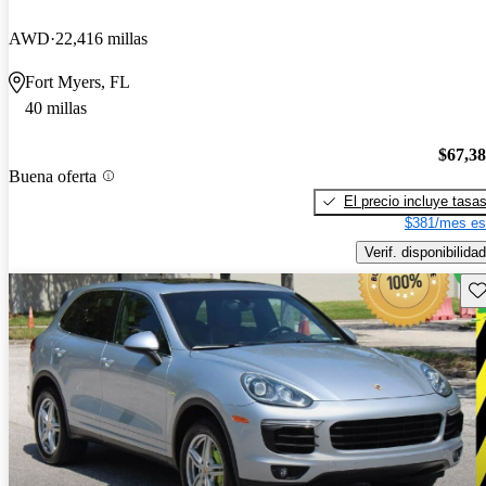
AWD
22,416 millas
Fort Myers, FL
40 millas
$67,3
Buena oferta
El precio incluye tasa
$381/mes es
Verif. disponibilidad
Gu