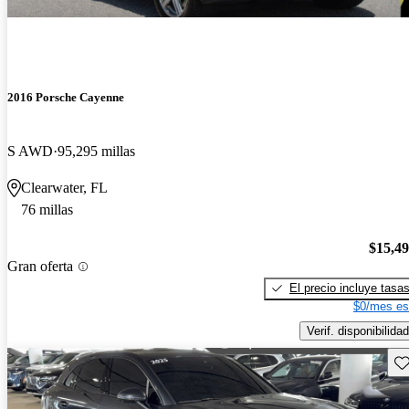
2016 Porsche Cayenne
S AWD
95,295 millas
Clearwater, FL
76 millas
$15,4
Gran oferta
El precio incluye tasa
$0/mes es
Verif. disponibilidad
Gu