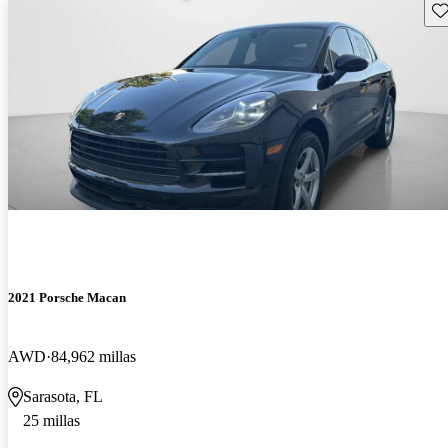
Gu
2021 Porsche Macan
AWD
84,962 millas
Sarasota, FL
25 millas