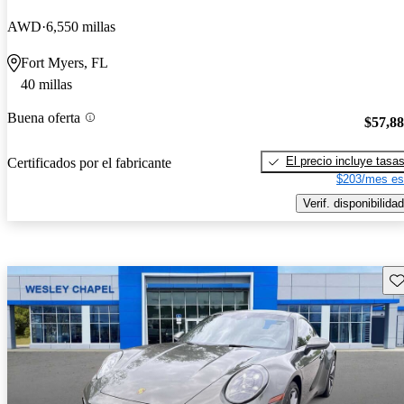
AWD
6,550 millas
Fort Myers, FL
40 millas
Buena oferta
$57,8
El precio incluye tasa
Certificados por el fabricante
$203/mes es
Verif. disponibilidad
Gu