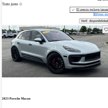
Trato justo
El precio incluye tasa
$0/mes es
Verif. disponibilidad
Gu
2023 Porsche Macan