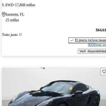
S AWD
17,808 millas
Sarasota, FL
25 millas
$64,6
Trato justo
El precio incluye tasa
$329/mes es
Verif. disponibilidad
Gu