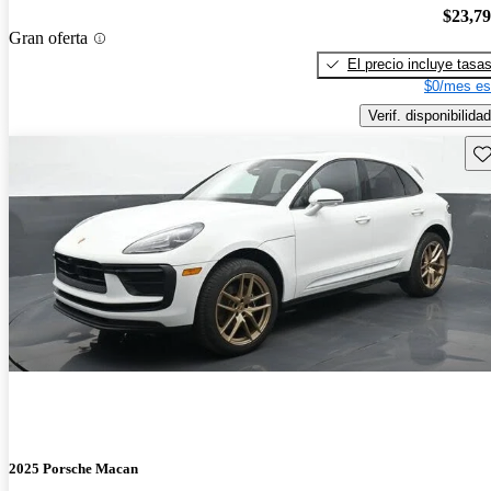
$23,7
Gran oferta
El precio incluye tasa
$0/mes es
Verif. disponibilidad
Gu
2025 Porsche Macan