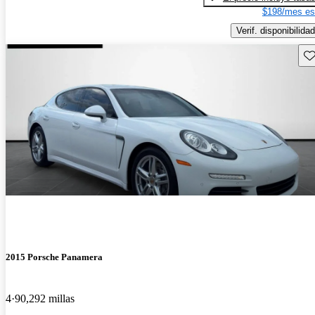
$198/mes es
Verif. disponibilidad
Gu
2015 Porsche Panamera
4
90,292 millas