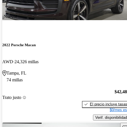
¡Nuevo!
2022 Porsche Macan
AWD
24,326 millas
Tampa, FL
74 millas
$42,4
Trato justo
El precio incluye tasa
$0/mes es
Verif. disponibilidad
Gu