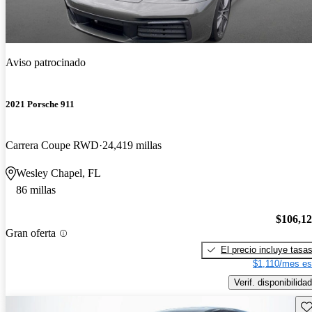
Aviso patrocinado
2021 Porsche 911
Carrera Coupe RWD
24,419 millas
Wesley Chapel, FL
86 millas
$106,1
Gran oferta
El precio incluye tasa
$1,110/mes es
Verif. disponibilidad
Gu