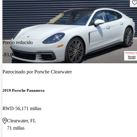
Gu
Precio reducido
-$3,000
Patrocinado por
Porsche Clearwater
2019 Porsche Panamera
RWD
56,171 millas
Clearwater, FL
71 millas