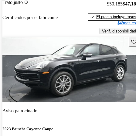
Trato justo
$50,185
$47,1
El precio incluye tasa
Certificados por el fabricante
$4/mes es
Verif. disponibilidad
Gu
Aviso patrocinado
2023 Porsche Cayenne Coupe