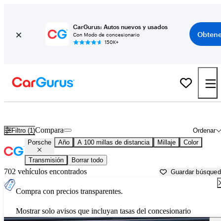
CarGurus: Autos nuevos y usados
Obtene
Con Modo de concesionario
150K+
Autos Porsche usados en venta cerca de North Port, FL
Compara
Filtro (1)
Ordenar
Porsche
Año
A 100 millas de distancia
Millaje
Color
Transmisión
Borrar todo
702 vehículos encontrados
Guardar búsque
Compra con precios transparentes.
Mostrar solo avisos que incluyan tasas del concesionario