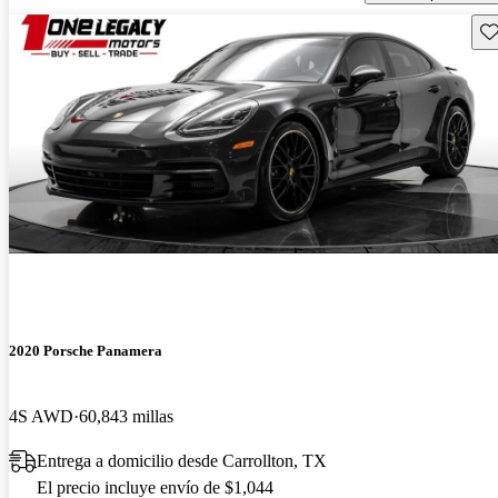
Gu
2020 Porsche Panamera
4S AWD
60,843 millas
Entrega a domicilio desde Carrollton, TX
El precio incluye envío de $1,044