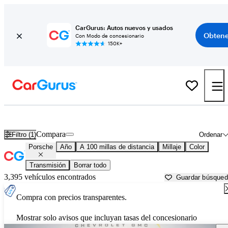
CarGurus: Autos nuevos y usados
Obtene
Con Modo de concesionario
150K+
Autos Porsche usados en venta cerca de
Lynchburg, VA
Compara
Filtro (1)
Ordenar
Porsche
Año
A 100 millas de distancia
Millaje
Color
Transmisión
Borrar todo
3,395 vehículos encontrados
Guardar búsque
Compra con precios transparentes.
Mostrar solo avisos que incluyan tasas del concesionario