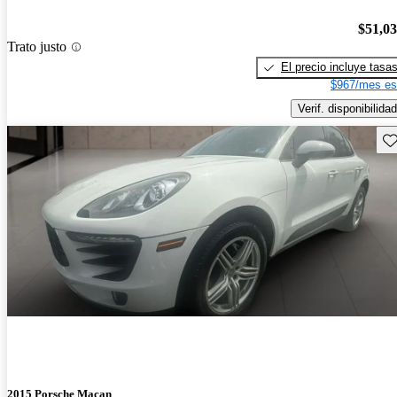
$51,0
Trato justo
El precio incluye tasa
$967/mes es
Verif. disponibilidad
Gu
2015 Porsche Macan