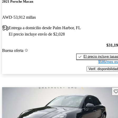
2021 Porsche Macan
AWD
53,912 millas
Entrega a domicilio desde Palm Harbor, FL
El precio incluye envío de $2,028
$31,1
Buena oferta
El precio incluye tasa
$586/mes es
Verif. disponibilidad
Gu