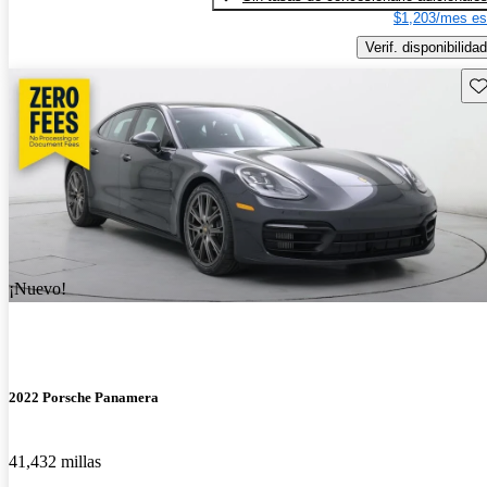
$1,203/mes es
Verif. disponibilidad
Gu
¡Nuevo!
2022 Porsche Panamera
41,432 millas