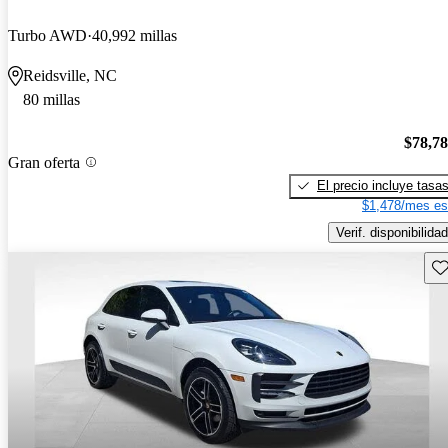
Turbo AWD
40,992 millas
Reidsville, NC
80 millas
$78,7
Gran oferta
El precio incluye tasa
$1,478/mes es
Verif. disponibilidad
Gu