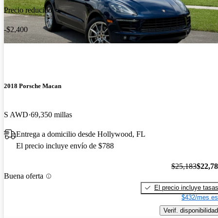
Precio reducido
-$2,400
2018 Porsche Macan
S AWD
69,350 millas
Entrega a domicilio desde Hollywood, FL
El precio incluye envío de $788
$25,183
$22,7
Buena oferta
El precio incluye tasa
$432/mes es
Verif. disponibilidad