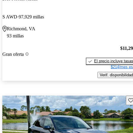
S AWD
97,929 millas
Richmond, VA
93 millas
$11,2
Gran oferta
El precio incluye tasa
$214/mes es
Verif. disponibilidad
Gu