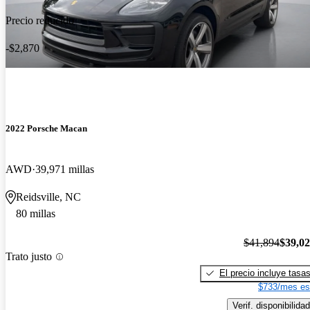
Precio reducido
-$2,870
2022 Porsche Macan
AWD
39,971 millas
Reidsville, NC
80 millas
$41,894
$39,0
Trato justo
El precio incluye tasa
$733/mes es
Verif. disponibilidad