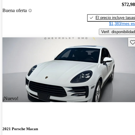
$72,9
Buena oferta
El precio incluye tasa
$1,383/mes es
Verif. disponibilidad
Gu
¡Nuevo!
2021 Porsche Macan