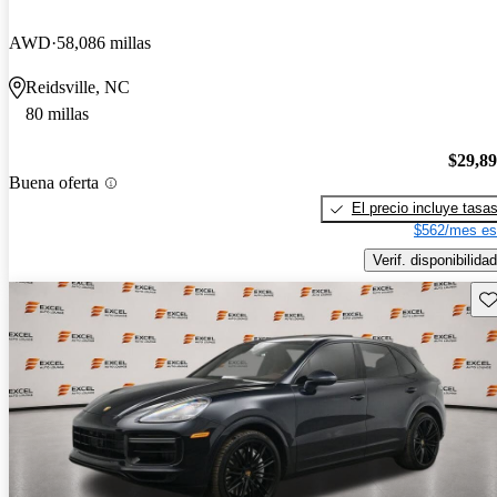
AWD
58,086 millas
Reidsville, NC
80 millas
$29,8
Buena oferta
El precio incluye tasa
$562/mes es
Verif. disponibilidad
Gu