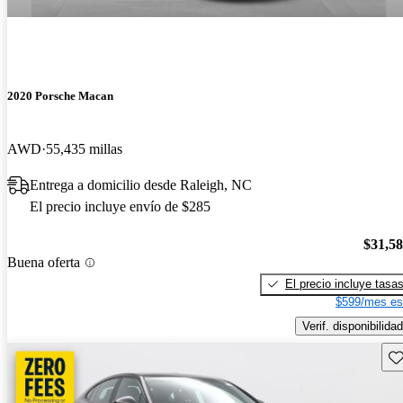
2020 Porsche Macan
AWD
55,435 millas
Entrega a domicilio desde Raleigh, NC
El precio incluye envío de $285
$31,5
Buena oferta
El precio incluye tasa
$599/mes es
Verif. disponibilidad
Gu