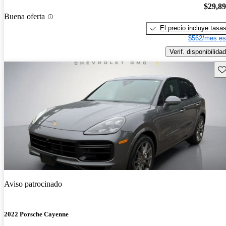
$29,8
Buena oferta
El precio incluye tasa
$562/mes es
Verif. disponibilidad
Gu
Aviso patrocinado
2022 Porsche Cayenne