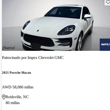
Gu
¡Nuevo!
Patrocinado por
Impex Chevrolet GMC
2021 Porsche Macan
AWD
58,086 millas
Reidsville, NC
80 millas