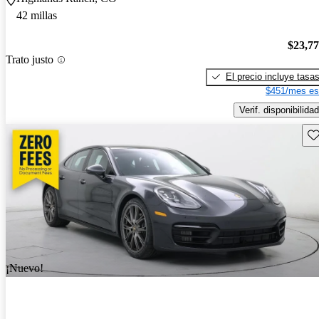
42 millas
$23,7
Trato justo
El precio incluye tasa
$451/mes es
Verif. disponibilidad
Gu
¡Nuevo!