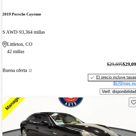
2019 Porsche Cayenne
S AWD
93,364 millas
Littleton, CO
42 millas
$29,695
$29,0
Buena oferta
El precio incluye tasa
$570/mes es
Verif. disponibilidad
Gu