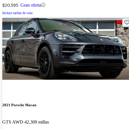
$20,595
Gran oferta
Incluye tarifas de conc.
Gu
2021 Porsche Macan
GTS AWD
42,309 millas