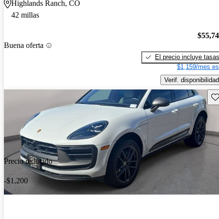
Highlands Ranch, CO
42 millas
$55,7
Buena oferta
El precio incluye tasa
$1,159/mes es
Verif. disponibilidad
Gu
Precio reducido
-$1,200