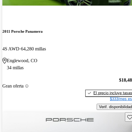
2011 Porsche Panamera
4S AWD
64,280 millas
Englewood, CO
34 millas
$18,4
Gran oferta
El precio incluye tasa
$333/mes es
Verif. disponibilidad
Gu