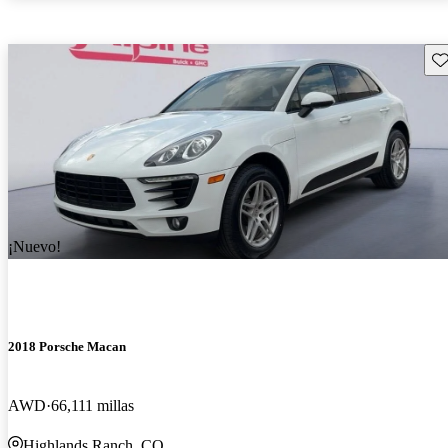
Gu
¡Nuevo!
2018 Porsche Macan
AWD
66,111 millas
Highlands Ranch, CO