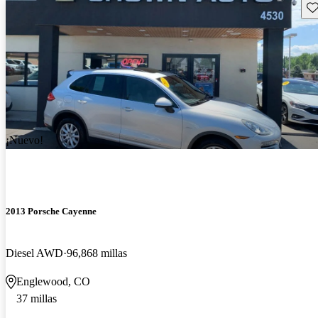
Gu
¡Nuevo!
2013 Porsche Cayenne
Diesel AWD
96,868 millas
Englewood, CO
37 millas