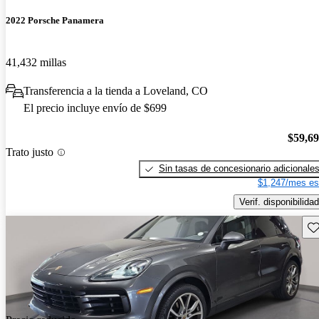
2022 Porsche Panamera
41,432 millas
Transferencia a la tienda a Loveland, CO
El precio incluye envío de $699
$59,6
Trato justo
Sin tasas de concesionario adicionale
$1,247/mes es
Verif. disponibilidad
Gu