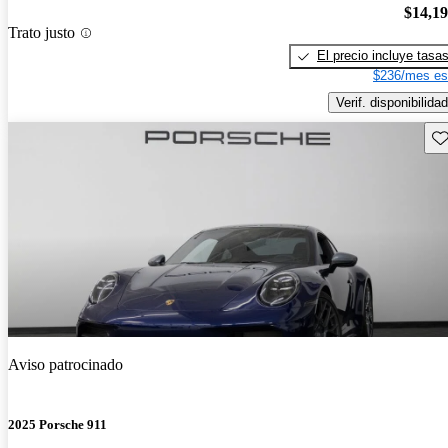
$14,1
Trato justo
El precio incluye tasa
$236/mes es
Verif. disponibilidad
Gu
Aviso patrocinado
2025 Porsche 911