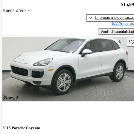
$15,9
Buena oferta
El precio incluye tasa
$277/mes es
Verif. disponibilidad
Gu
¡Nuevo!
2015 Porsche Cayenne