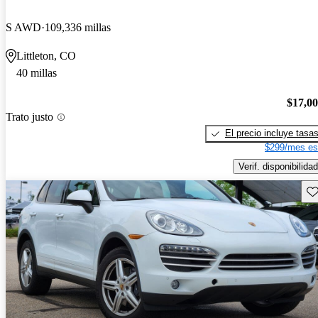
S AWD
109,336 millas
Littleton, CO
40 millas
$17,0
Trato justo
El precio incluye tasa
$299/mes es
Verif. disponibilidad
Gu