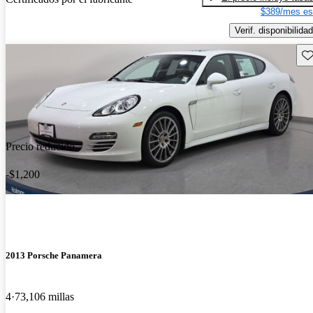
$389/mes es
Verif. disponibilidad
Gu
Precio reducido
-$1,200
2013 Porsche Panamera
4
73,106 millas