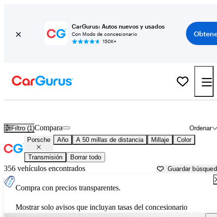
CarGurus: Autos nuevos y usados
Obtene
Con Modo de concesionario
150K+
Autos Porsche usados en venta cerca de
Longmont, CO
Compara
Filtro (1)
Ordenar
Porsche
Año
A 50 millas de distancia
Millaje
Color
Transmisión
Borrar todo
356 vehículos encontrados
Guardar búsque
Compra con precios transparentes.
Mostrar solo avisos que incluyan tasas del concesionario