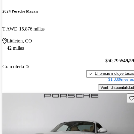
2024 Porsche Macan
T AWD
15,876 millas
Littleton, CO
42 millas
$50,795
$49,5
Gran oferta
El precio incluye tasa
$1,000/mes es
Verif. disponibilidad
Gu