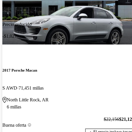
Precio reducido
-$1,027
2017 Porsche Macan
S AWD
71,451 millas
North Little Rock, AR
6 millas
$22,156
$21,1
Buena oferta
El precio incluye tasa