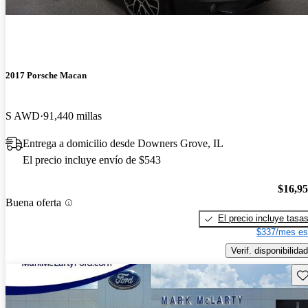
2017 Porsche Macan
S AWD
91,440 millas
Entrega a domicilio desde Downers Grove, IL
El precio incluye envío de $543
$16,9
Buena oferta
El precio incluye tasa
$337/mes es
Verif. disponibilidad
Gu