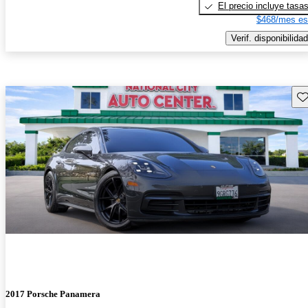
El precio incluye tasa
$468/mes es
Verif. disponibilidad
Gu
2017 Porsche Panamera