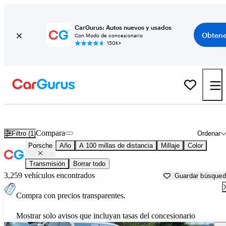
CarGurus: Autos nuevos y usados
Obtene
Con Modo de concesionario
150K+
Autos Porsche usados en venta cerca de
Little Rock, AR
Compara
Filtro (1)
Ordenar
Porsche
Año
A 100 millas de distancia
Millaje
Color
Transmisión
Borrar todo
3,259 vehículos encontrados
Guardar búsque
Compra con precios transparentes.
Mostrar solo avisos que incluyan tasas del concesionario