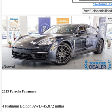
$691/mes es
Verif. disponibilidad
Gu
¡Nuevo!
2023 Porsche Panamera
4 Platinum Edition AWD
45,872 millas