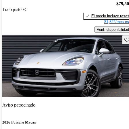
$79,5
Trato justo
El precio incluye tasa
$1,522/mes es
Verif. disponibilidad
Gu
Aviso patrocinado
2026 Porsche Macan