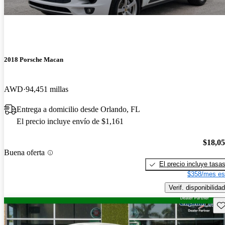
2018 Porsche Macan
AWD
94,451 millas
Entrega a domicilio desde Orlando, FL
El precio incluye envío de $1,161
$18,0
Buena oferta
El precio incluye tasa
$358/mes es
Verif. disponibilidad
Gu