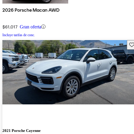
2026 Porsche Macan AWD
$61,017
Gran oferta
Incluye tarifas de conc.
Gu
2021 Porsche Cayenne