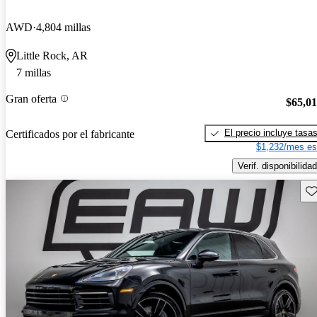
AWD
4,804 millas
Little Rock, AR
7 millas
Gran oferta
$65,0
El precio incluye tasa
Certificados por el fabricante
$1,232/mes es
Verif. disponibilidad
Gu