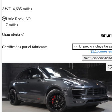
AWD
4,685 millas
Little Rock, AR
7 millas
Gran oferta
$61,0
El precio incluye tasa
Certificados por el fabricante
$1,156/mes es
Verif. disponibilidad
Gu