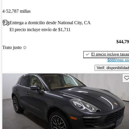
4
52,787 millas
Entrega a domicilio desde National City, CA
El precio incluye envío de $1,711
$44,7
Trato justo
El precio incluye tasa
$888/mes es
Verif. disponibilidad
Gu