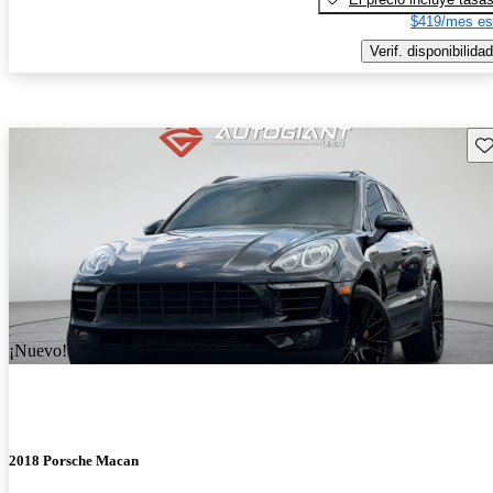
$419/mes es
Verif. disponibilidad
Gu
¡Nuevo!
2018 Porsche Macan