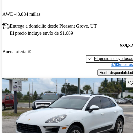
AWD
43,884 millas
Entrega a domicilio desde Pleasant Grove, UT
El precio incluye envío de $1,689
$39,8
Buena oferta
El precio incluye tasa
$783/mes es
Verif. disponibilidad
Gu