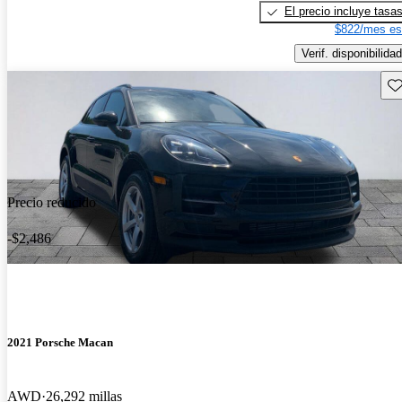
El precio incluye tasa
$822/mes es
Verif. disponibilidad
Gu
Precio reducido
-$2,486
2021 Porsche Macan
AWD
26,292 millas