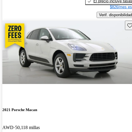
El precio incluye tasa
$826/mes es
Verif. disponibilidad
Gu
2021 Porsche Macan
AWD
50,118 millas