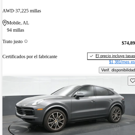
AWD
37,225 millas
Mobile, AL
94 millas
Trato justo
$74,8
El precio incluye tasa
Certificados por el fabricante
$1,381/mes es
Verif. disponibilidad
Gu