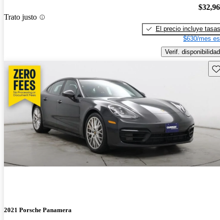
$32,9
Trato justo
El precio incluye tasa
$630/mes es
Verif. disponibilidad
Gu
2021 Porsche Panamera