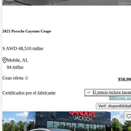
¡Nuevo!
2021 Porsche Cayenne Coupe
S AWD
48,510 millas
Mobile, AL
94 millas
Gran oferta
$50,9
El precio incluye tasa
Certificados por el fabricante
$966/mes es
Verif. disponibilidad
Gu