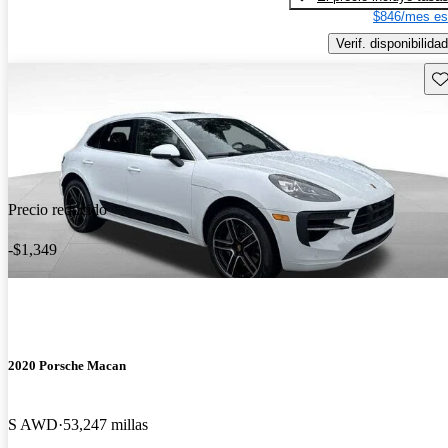
$846/mes es
Verif. disponibilidad
Gu
Precio reducido
-$1,349
2020 Porsche Macan
S AWD
53,247 millas