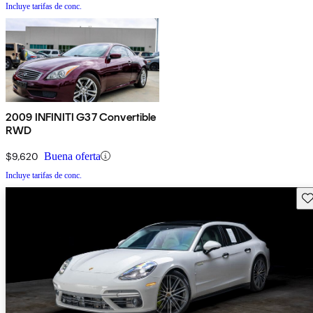
Incluye tarifas de conc.
2009 INFINITI G37 Convertible
RWD
$9,620
Buena oferta
Incluye tarifas de conc.
Gu