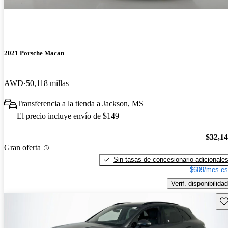
2021 Porsche Macan
AWD
50,118 millas
Transferencia a la tienda a Jackson, MS
El precio incluye envío de $149
$32,1
Gran oferta
Sin tasas de concesionario adicionale
$609/mes es
Verif. disponibilidad
Gu