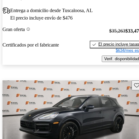
Entrega a domicilio desde Tuscaloosa, AL
El precio incluye envío de $476
Gran oferta
$35,263
$33,4
El precio incluye tasa
Certificados por el fabricante
$634/mes es
Verif. disponibilidad
Gu