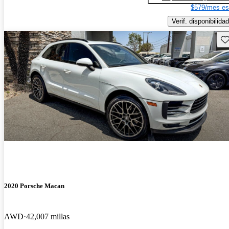
$579/mes es
Verif. disponibilidad
Gu
2020 Porsche Macan
AWD
42,007 millas