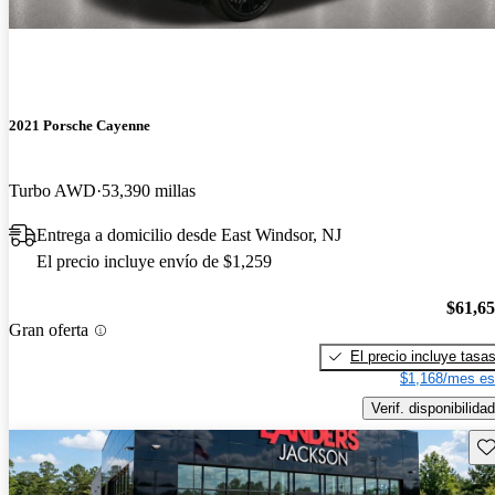
2021 Porsche Cayenne
Turbo AWD
53,390 millas
Entrega a domicilio desde East Windsor, NJ
El precio incluye envío de $1,259
$61,6
Gran oferta
El precio incluye tasa
$1,168/mes es
Verif. disponibilidad
Gu