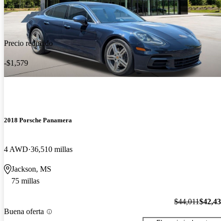
Precio reducido
-$1,579
2018 Porsche Panamera
4 AWD
36,510 millas
Jackson, MS
75 millas
$44,011
$42,4
Buena oferta