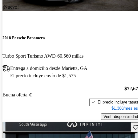
¡Nuevo!
2018 Porsche Panamera
Turbo Sport Turismo AWD
60,560 millas
Entrega a domicilio desde Marietta, GA
El precio incluye envío de $1,575
$72,6
Buena oferta
El precio incluye tasa
$1,388/mes es
Verif. disponibilidad
Gu