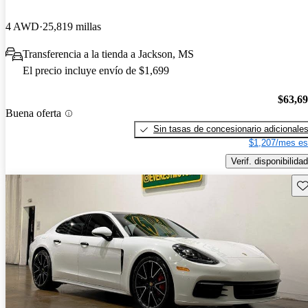
4 AWD
25,819 millas
Transferencia a la tienda a Jackson, MS
El precio incluye envío de $1,699
$63,6
Buena oferta
Sin tasas de concesionario adicionale
$1,207/mes es
Verif. disponibilidad
Gu