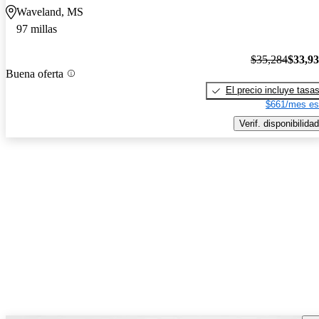
Waveland, MS
97 millas
$35,284
$33,9
Buena oferta
El precio incluye tasa
$661/mes es
Verif. disponibilidad