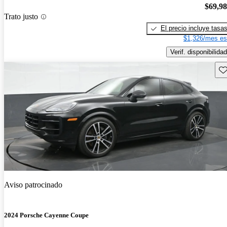
$69,9
Trato justo
El precio incluye tasa
$1,326/mes es
Verif. disponibilidad
Gu
Aviso patrocinado
2024 Porsche Cayenne Coupe