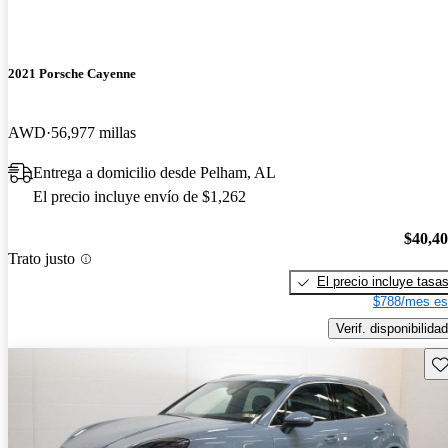
2021 Porsche Cayenne
AWD
56,977 millas
Entrega a domicilio desde Pelham, AL
El precio incluye envío de $1,262
$40,4
Trato justo
El precio incluye tasa
$788/mes es
Verif. disponibilidad
Gu