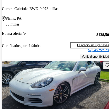
Carrera Cabriolet RWD
9,073 millas
Plains, PA
88 millas
Buena oferta
$138,5
El precio incluye tasa
Certificados por el fabricante
$2,648/mes es
Verif. disponibilidad
Gu