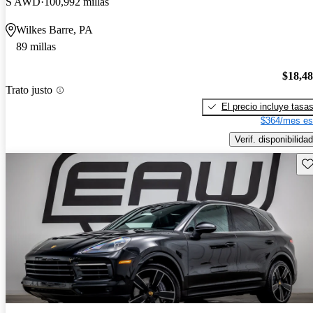
S AWD
100,992 millas
Wilkes Barre, PA
89 millas
$18,4
Trato justo
El precio incluye tasa
$364/mes es
Verif. disponibilidad
Gu