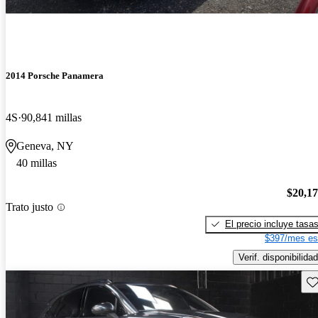
2014 Porsche Panamera
4S
90,841 millas
Geneva, NY
40 millas
$20,1
Trato justo
El precio incluye tasa
$397/mes es
Verif. disponibilidad
Gu