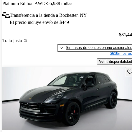
Platinum Edition AWD
56,938 millas
Transferencia a la tienda a Rochester, NY
El precio incluye envío de $449
$31,4
Trato justo
Sin tasas de concesionario adicionale
$618/mes es
Verif. disponibilidad
Gu