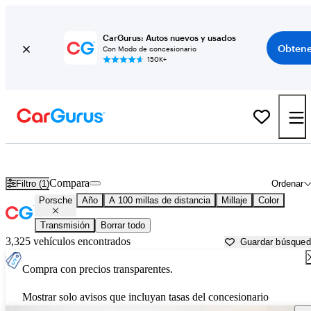
CarGurus: Autos nuevos y usados
Obtene
Con Modo de concesionario
150K+
Autos Porsche usados en venta cerca de
Ithaca, NY
Compara
Filtro (1)
Ordenar
Porsche
Año
A 100 millas de distancia
Millaje
Color
Transmisión
Borrar todo
3,325 vehículos encontrados
Guardar búsque
Compra con precios transparentes.
Mostrar solo avisos que incluyan tasas del concesionario