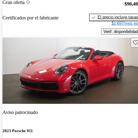
Gran oferta
$90,4
El precio incluye tasa
Certificados por el fabricante
$1,697/mes es
Verif. disponibilidad
Gu
Aviso patrocinado
2023 Porsche 911