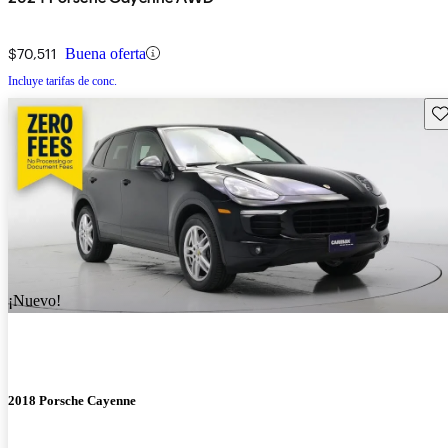
$70,511
Buena oferta
Incluye tarifas de conc.
Gu
¡Nuevo!
2018 Porsche Cayenne