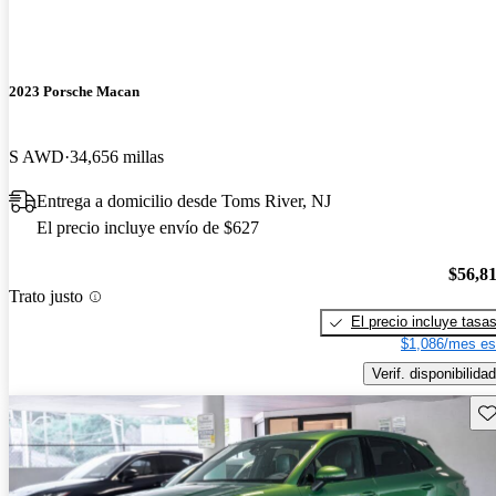
2023 Porsche Macan
S AWD
34,656 millas
Entrega a domicilio desde Toms River, NJ
El precio incluye envío de $627
$56,8
Trato justo
El precio incluye tasa
$1,086/mes es
Verif. disponibilidad
Gu