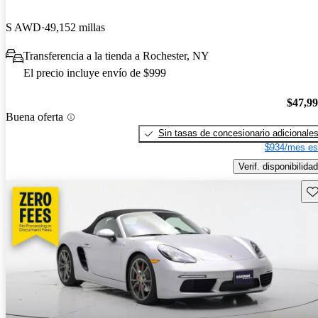
S AWD
49,152 millas
Transferencia a la tienda a Rochester, NY
El precio incluye envío de $999
$47,9
Buena oferta
Sin tasas de concesionario adicionale
$934/mes es
Verif. disponibilidad
Gu