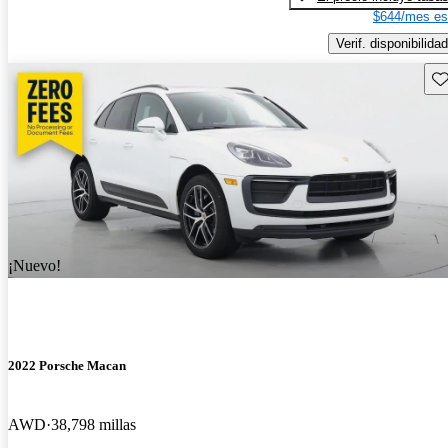
$644/mes es
Verif. disponibilidad
Gu
¡Nuevo!
2022 Porsche Macan
AWD
38,798 millas