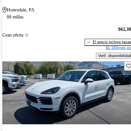
Honesdale, PA
88 millas
$62,3
Gran oferta
El precio incluye tasa
$1,193/mes es
Verif. disponibilidad
Gu